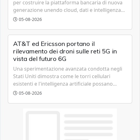
per costruire la piattaforma bancaria di nuova
generazione unendo cloud, dati e intelligenza
artificiale.
05-08-2026
AT&T ed Ericsson portano il
rilevamento dei droni sulle reti 5G in
vista del futuro 6G
Una sperimentazione avanzata condotta negli
Stati Uniti dimostra come le torri cellulari
esistenti e l'intelligenza artificiale possano
tracciare velivoli a bassa quota in tempo reale,
05-08-2026
anticipando le funzionalità tipiche delle reti di
sesta generazione.