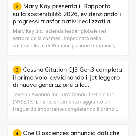
Mary Kay presenta il Rapporto
2
sulla sostenibilità 2026, evidenziando i
progressi trasformativi realizzati a
livello globale nelle sfere sociale,
Mary Kay Inc., azienda leader globale nel
economica e ambientale
settore della cosmesi, impegnata nella
sostenibilità e dell'emancipazione femminile,
oggi ha presentato il suo Rapporto sulla
sostenibilità 2026, una panora...
Cessna Citation CJ3 Gen3 completa
3
il primo volo, avvicinando il jet leggero
di nuova generazione alla
certificazione
Textron Aviation Inc., un'azienda Textron Inc.
(NYSE:TXT), ha recentemente raggiunto un
traguardo importante completando il primo
volo del prototipo di velivolo Cessna Citation CJ3
Gen3, avvicinando i...
One Biosciences annuncia dati che
4