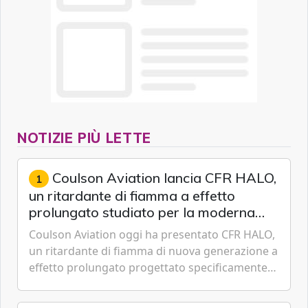
NOTIZIE PIÙ LETTE
Coulson Aviation lancia CFR HALO,
1
un ritardante di fiamma a effetto
prolungato studiato per la moderna
lotta aerea contro gli incendi
Coulson Aviation oggi ha presentato CFR HALO,
un ritardante di fiamma di nuova generazione a
effetto prolungato progettato specificamente
per i velivoli moderni, i sistemi di serbatoi e le
missioni an...