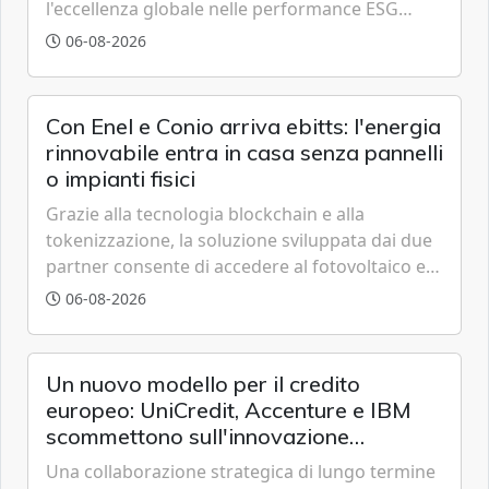
l'eccellenza globale nelle performance ESG
grazie a innovazione, accessibilità e governance
06-08-2026
trasparente.
Con Enel e Conio arriva ebitts: l'energia
rinnovabile entra in casa senza pannelli
o impianti fisici
Grazie alla tecnologia blockchain e alla
tokenizzazione, la soluzione sviluppata dai due
partner consente di accedere al fotovoltaico e
all'eolico ottenendo risparmi diretti in bolletta,
06-08-2026
offrendo un'alternativa ideale soprattutto per
chi vive in appartamento nei centri urbani.
Un nuovo modello per il credito
europeo: UniCredit, Accenture e IBM
scommettono sull'innovazione
tecnologica
Una collaborazione strategica di lungo termine