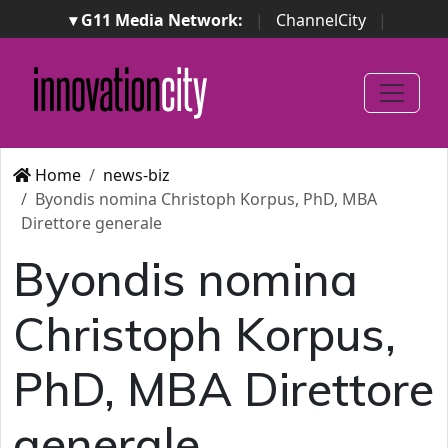
▾ G11 Media Network:
|
ChannelCity
|
ImpresaCity
|
SecurityOpenLab
|
Italian Channel
Awards
|
Italian Project Awards
|
Italian Security
Awards
|
...
Home
news-biz
Byondis nomina Christoph Korpus, PhD, MBA
Direttore generale
Byondis nomina
Christoph Korpus,
PhD, MBA Direttore
generale