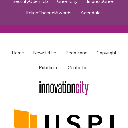
SecurityOpenLab
GreenCity
ImpresaGreen
ItalianChannelAwards
AgendaIct
Home
Newsletter
Redazione
Copyright
Pubblicità
Contattaci