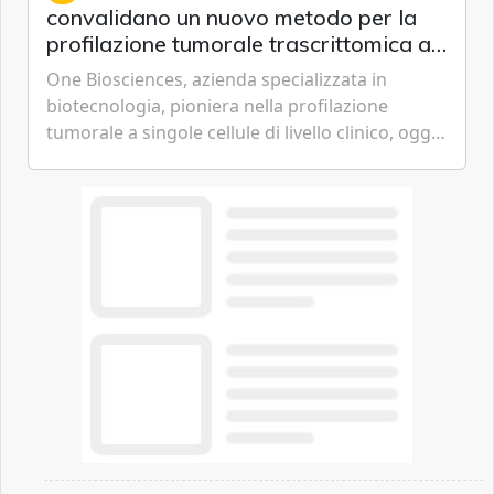
convalidano un nuovo metodo per la
profilazione tumorale trascrittomica a
singole cellule da campioni istologici
One Biosciences, azienda specializzata in
biotecnologia, pioniera nella profilazione
tumorale a singole cellule di livello clinico, oggi
ha annunciato dati indicanti che i profili di
espressione dell'...