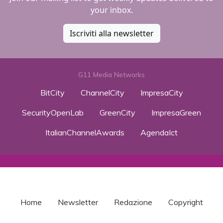
your inbox.
Iscriviti alla newsletter
G11 Media Networks
BitCity
ChannelCity
ImpresaCity
SecurityOpenLab
GreenCity
ImpresaGreen
ItalianChannelAwards
AgendaIct
Home
Newsletter
Redazione
Copyright