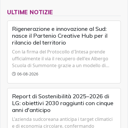
ULTIME NOTIZIE
Rigenerazione e innovazione al Sud:
nasce il Partenio Creative Hub per il
rilancio del territorio
Con la firma del Protocollo d'Intesa prende
ufficialmente il via il recupero dell'ex Albergo
Scuola di Summonte grazie a un modello di
partenariato pubblico-privato e a una rete di
06-08-2026
partner strategici d'eccellenza.
Report di Sostenibilità 2025–2026 di
LG: obiettivi 2030 raggiunti con cinque
anni d'anticipo
L'azienda sudcoreana anticipa i target climatici
e di economia circolare, confermando