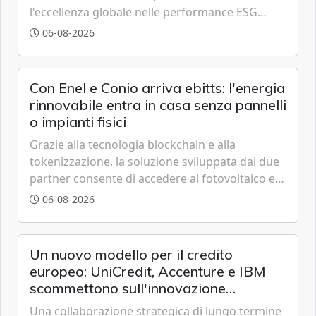
l'eccellenza globale nelle performance ESG
grazie a innovazione, accessibilità e governance
06-08-2026
trasparente.
Con Enel e Conio arriva ebitts: l'energia
rinnovabile entra in casa senza pannelli
o impianti fisici
Grazie alla tecnologia blockchain e alla
tokenizzazione, la soluzione sviluppata dai due
partner consente di accedere al fotovoltaico e
all'eolico ottenendo risparmi diretti in bolletta,
06-08-2026
offrendo un'alternativa ideale soprattutto per
chi vive in appartamento nei centri urbani.
Un nuovo modello per il credito
europeo: UniCredit, Accenture e IBM
scommettono sull'innovazione
tecnologica
Una collaborazione strategica di lungo termine