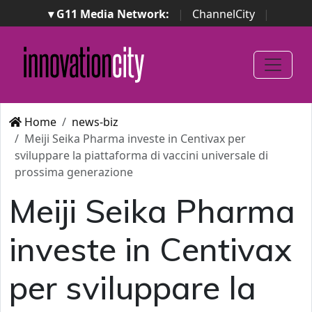
▾ G11 Media Network:
|
ChannelCity
|
ImpresaCity
|
SecurityOpenLab
|
Italian Channel
Awards
|
Italian Project Awards
|
Italian Security
Awards
|
...
Home
news-biz
Meiji Seika Pharma investe in Centivax per
sviluppare la piattaforma di vaccini universale di
prossima generazione
Meiji Seika Pharma
investe in Centivax
per sviluppare la