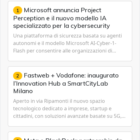
Microsoft annuncia Project
1
Perception e il nuovo modello IA
specializzato per la cybersecurity
Una piattaforma di sicurezza basata su agenti
autonomi e il modello Microsoft AI-Cyber-1-
Flash per consentire alle organizzazioni di
passare da una difesa reattiva a una strategia di
gestione continua del rischio.
Fastweb + Vodafone: inaugurato
2
l’Innovation Hub a SmartCityLab
Milano
Aperto in via Ripamonti il nuovo spazio
tecnologico dedicato a imprese, startup e
cittadini, con soluzioni avanzate basate su 5G,
IoT, Cloud, Intelligenza Artificiale e
Cybersecurity.