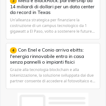
Meta e BlackRock: partnership da
3
14 miliardi di dollari per un data center
da record in Texas
Un'alleanza strategica per finanziare la
costruzione di un campus tecnologico da 1
gigawatt a El Paso, volto a sostenere le future
ambizioni di superintelligenza e intelligenza
artificiale dell'azienda di Mark Zuckerberg.
Con Enel e Conio arriva ebitts:
4
l'energia rinnovabile entra in casa
senza pannelli o impianti fisici
Grazie alla tecnologia blockchain e alla
tokenizzazione, la soluzione sviluppata dai due
partner consente di accedere al fotovoltaico e
all'eolico ottenendo risparmi diretti in bolletta,
offrendo un'alternativa ideale soprattutto per
chi vive in appartamento nei centri urbani.