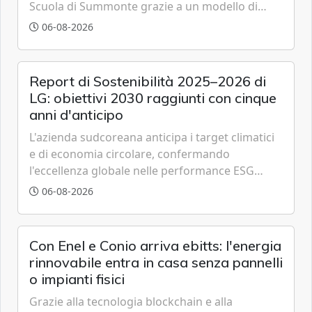
Scuola di Summonte grazie a un modello di
partenariato pubblico-privato e a una rete di
06-08-2026
partner strategici d'eccellenza.
Report di Sostenibilità 2025–2026 di
LG: obiettivi 2030 raggiunti con cinque
anni d'anticipo
L'azienda sudcoreana anticipa i target climatici
e di economia circolare, confermando
l'eccellenza globale nelle performance ESG
grazie a innovazione, accessibilità e governance
06-08-2026
trasparente.
Con Enel e Conio arriva ebitts: l'energia
rinnovabile entra in casa senza pannelli
o impianti fisici
Grazie alla tecnologia blockchain e alla