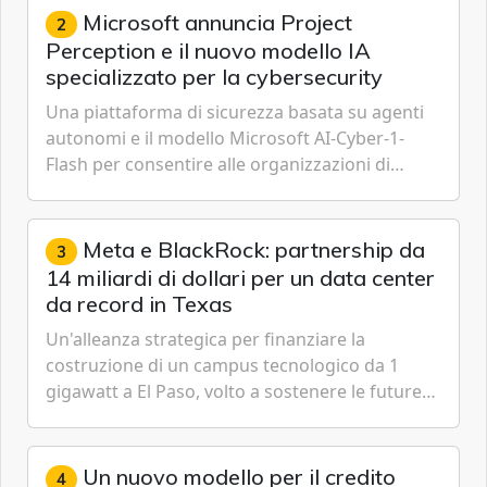
Microsoft annuncia Project
2
Perception e il nuovo modello IA
specializzato per la cybersecurity
Una piattaforma di sicurezza basata su agenti
autonomi e il modello Microsoft AI-Cyber-1-
Flash per consentire alle organizzazioni di
passare da una difesa reattiva a una strategia di
gestione continua del rischio.
Meta e BlackRock: partnership da
3
14 miliardi di dollari per un data center
da record in Texas
Un'alleanza strategica per finanziare la
costruzione di un campus tecnologico da 1
gigawatt a El Paso, volto a sostenere le future
ambizioni di superintelligenza e intelligenza
artificiale dell'azienda di Mark Zuckerberg.
Un nuovo modello per il credito
4