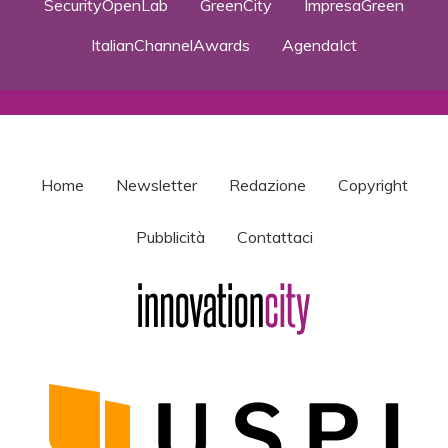
SecurityOpenLab
GreenCity
ImpresaGreen
ItalianChannelAwards
AgendaIct
Home
Newsletter
Redazione
Copyright
Pubblicità
Contattaci