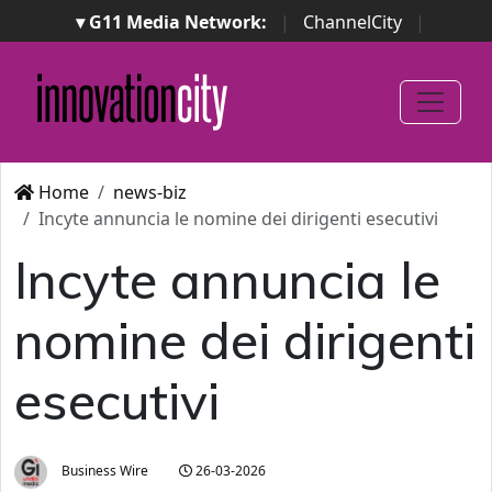
▾ G11 Media Network:
|
ChannelCity
|
ImpresaCity
|
SecurityOpenLab
|
Italian Channel
Awards
|
Italian Project Awards
|
Italian Security
Awards
|
...
Home
news-biz
Incyte annuncia le nomine dei dirigenti esecutivi
Incyte annuncia le
nomine dei dirigenti
esecutivi
Business Wire
26-03-2026