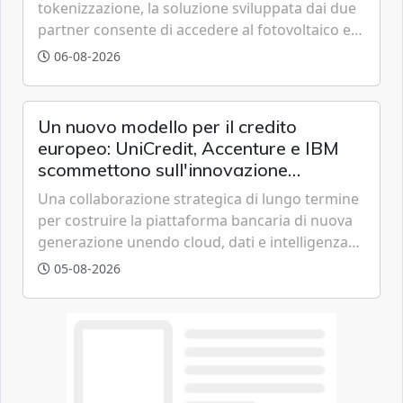
tokenizzazione, la soluzione sviluppata dai due
partner consente di accedere al fotovoltaico e
all'eolico ottenendo risparmi diretti in bolletta,
06-08-2026
offrendo un'alternativa ideale soprattutto per
chi vive in appartamento nei centri urbani.
Un nuovo modello per il credito
europeo: UniCredit, Accenture e IBM
scommettono sull'innovazione
tecnologica
Una collaborazione strategica di lungo termine
per costruire la piattaforma bancaria di nuova
generazione unendo cloud, dati e intelligenza
artificiale.
05-08-2026