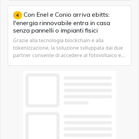
artificiale dell'azienda di Mark Zuckerberg.
Con Enel e Conio arriva ebitts:
4
l'energia rinnovabile entra in casa
senza pannelli o impianti fisici
Grazie alla tecnologia blockchain e alla
tokenizzazione, la soluzione sviluppata dai due
partner consente di accedere al fotovoltaico e
all'eolico ottenendo risparmi diretti in bolletta,
offrendo un'alternativa ideale soprattutto per
chi vive in appartamento nei centri urbani.