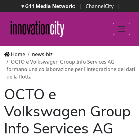
▾ G11 Media Network:
|
ChannelCity
|
ImpresaCity
|
SecurityOpenLab
|
Italian Channel
Awards
|
Italian Project Awards
|
Italian Security
Awards
|
...
Home
news-biz
OCTO e Volkswagen Group Info Services AG
formano una collaborazione per l'integrazione dei dati
della flotta
OCTO e
Volkswagen Group
Info Services AG