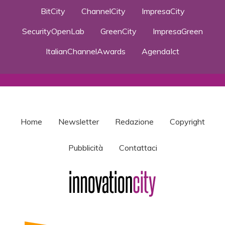
BitCity
ChannelCity
ImpresaCity
SecurityOpenLab
GreenCity
ImpresaGreen
ItalianChannelAwards
AgendaIct
Home
Newsletter
Redazione
Copyright
Pubblicità
Contattaci