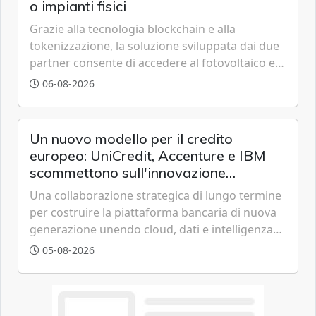
o impianti fisici
Grazie alla tecnologia blockchain e alla
tokenizzazione, la soluzione sviluppata dai due
partner consente di accedere al fotovoltaico e
all'eolico ottenendo risparmi diretti in bolletta,
06-08-2026
offrendo un'alternativa ideale soprattutto per
chi vive in appartamento nei centri urbani.
Un nuovo modello per il credito
europeo: UniCredit, Accenture e IBM
scommettono sull'innovazione
tecnologica
Una collaborazione strategica di lungo termine
per costruire la piattaforma bancaria di nuova
generazione unendo cloud, dati e intelligenza
artificiale.
05-08-2026