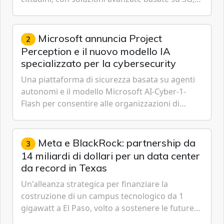
IoT, Cloud, Intelligenza Artificiale e
Cybersecurity.
Microsoft annuncia Project
2
Perception e il nuovo modello IA
specializzato per la cybersecurity
Una piattaforma di sicurezza basata su agenti
autonomi e il modello Microsoft AI-Cyber-1-
Flash per consentire alle organizzazioni di
passare da una difesa reattiva a una strategia di
gestione continua del rischio.
Meta e BlackRock: partnership da
3
14 miliardi di dollari per un data center
da record in Texas
Un'alleanza strategica per finanziare la
costruzione di un campus tecnologico da 1
gigawatt a El Paso, volto a sostenere le future
ambizioni di superintelligenza e intelligenza