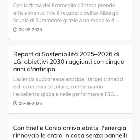
Con la firma del Protocollo d'Intesa prende
ufficialmente il via il recupero dell'ex Albergo
Scuola di Summonte grazie a un modello di
partenariato pubblico-privato e a una rete di
06-08-2026
partner strategici d'eccellenza.
Report di Sostenibilità 2025–2026 di
LG: obiettivi 2030 raggiunti con cinque
anni d'anticipo
L'azienda sudcoreana anticipa i target climatici
e di economia circolare, confermando
l'eccellenza globale nelle performance ESG
grazie a innovazione, accessibilità e governance
06-08-2026
trasparente.
Con Enel e Conio arriva ebitts: l'energia
rinnovabile entra in casa senza pannelli