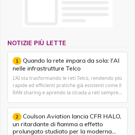
NOTIZIE PIÙ LETTE
Quando la rete impara da sola: l'AI
1
nelle infrastrutture Telco
L’AI sta trasformando le reti Telco, rendendo più
rapide ed efficienti pratiche già esistenti come il
RAN sharing e aprendo la strada a reti sempre
più predittive e in parte autonome, capaci di
anticipare guasti e ottimizzare risorse in tempo
reale. Paride D'Andreta, Direttore Telco &
Coulson Aviation lancia CFR HALO,
2
Media, Minsait in Italia, spiega le tre direttrici
un ritardante di fiamma a effetto
strategiche su cui gli operatori devono
prolungato studiato per la moderna