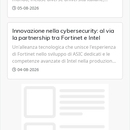
strumenti avanzati basati sulla famiglia di
05-08-2026
modelli GPT-5.6 per accelerare le scoperte
scientifiche.
Innovazione nella cybersecurity: al via
la partnership tra Fortinet e Intel
Un'alleanza tecnologica che unisce l'esperienza
di Fortinet nello sviluppo di ASIC dedicati e le
competenze avanzate di Intel nella produzione
di semiconduttori per potenziare la
04-08-2026
cybersecurity e la resilienza della supply chain
globale.