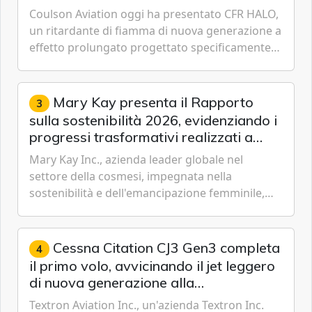
muoversi per trasformare la spinta tecnologica
lotta aerea contro gli incendi
Coulson Aviation oggi ha presentato CFR HALO,
dell’AI in un vantaggio strutturale.
un ritardante di fiamma di nuova generazione a
effetto prolungato progettato specificamente
per i velivoli moderni, i sistemi di serbatoi e le
missioni an...
Mary Kay presenta il Rapporto
3
sulla sostenibilità 2026, evidenziando i
progressi trasformativi realizzati a
livello globale nelle sfere sociale,
Mary Kay Inc., azienda leader globale nel
economica e ambientale
settore della cosmesi, impegnata nella
sostenibilità e dell'emancipazione femminile,
oggi ha presentato il suo Rapporto sulla
sostenibilità 2026, una panora...
Cessna Citation CJ3 Gen3 completa
4
il primo volo, avvicinando il jet leggero
di nuova generazione alla
certificazione
Textron Aviation Inc., un'azienda Textron Inc.