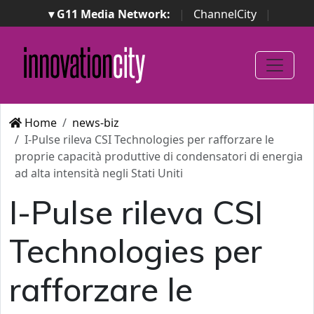
▾ G11 Media Network:
|
ChannelCity
|
ImpresaCity
|
SecurityOpenLab
|
Italian Channel
Awards
|
Italian Project Awards
|
Italian Security
Awards
|
...
Home
news-biz
I-Pulse rileva CSI Technologies per rafforzare le
proprie capacità produttive di condensatori di energia
ad alta intensità negli Stati Uniti
I-Pulse rileva CSI
Technologies per
rafforzare le