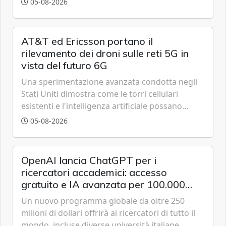
05-08-2026
AT&T ed Ericsson portano il
rilevamento dei droni sulle reti 5G in
vista del futuro 6G
Una sperimentazione avanzata condotta negli
Stati Uniti dimostra come le torri cellulari
esistenti e l'intelligenza artificiale possano
tracciare velivoli a bassa quota in tempo reale,
05-08-2026
anticipando le funzionalità tipiche delle reti di
sesta generazione.
OpenAI lancia ChatGPT per i
ricercatori accademici: accesso
gratuito e IA avanzata per 100.000
scienziati
Un nuovo programma globale da oltre 250
milioni di dollari offrirà ai ricercatori di tutto il
mondo, incluse diverse università italiane,