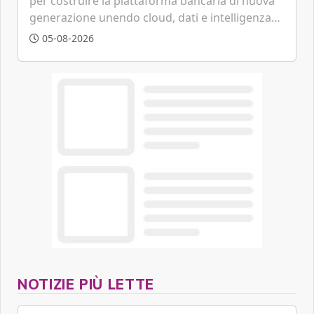
per costruire la piattaforma bancaria di nuova
generazione unendo cloud, dati e intelligenza
artificiale.
05-08-2026
NOTIZIE PIÙ LETTE