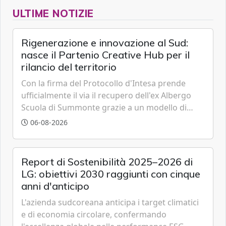
ULTIME NOTIZIE
Rigenerazione e innovazione al Sud:
nasce il Partenio Creative Hub per il
rilancio del territorio
Con la firma del Protocollo d'Intesa prende
ufficialmente il via il recupero dell'ex Albergo
Scuola di Summonte grazie a un modello di
partenariato pubblico-privato e a una rete di
06-08-2026
partner strategici d'eccellenza.
Report di Sostenibilità 2025–2026 di
LG: obiettivi 2030 raggiunti con cinque
anni d'anticipo
L'azienda sudcoreana anticipa i target climatici
e di economia circolare, confermando