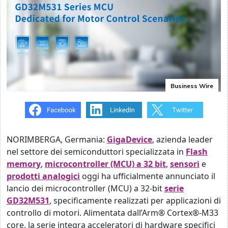
Business Wire
NORIMBERGA, Germania:
GigaDevice
, azienda leader
nel settore dei semiconduttori specializzata in
Flash
memory
,
microcontroller (MCU) a 32 bit
,
sensori
e
prodotti analogici
oggi ha ufficialmente annunciato il
lancio dei microcontroller (MCU) a 32-bit
serie
GD32M531
, specificamente realizzati per applicazioni di
controllo di motori. Alimentata dall’Arm® Cortex®-M33
core, la serie integra acceleratori di hardware specifici