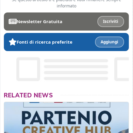
informato
Newsletter Gratuita
Iscriviti
Fonti di ricerca preferite
Aggiungi
RELATED NEWS