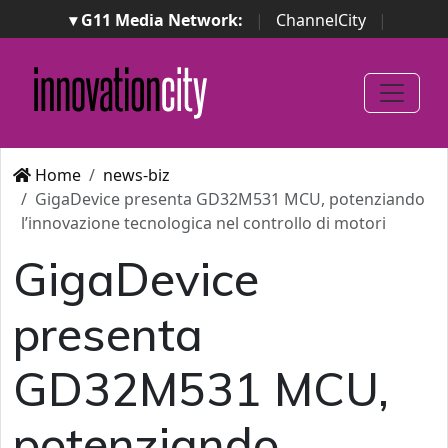
▾ G11 Media Network:
|
ChannelCity
|
ImpresaCity
|
SecurityOpenLab
|
Italian Channel
Awards
|
Italian Project Awards
|
Italian Security
Awards
|
...
Home
news-biz
GigaDevice presenta GD32M531 MCU, potenziando
l’innovazione tecnologica nel controllo di motori
GigaDevice
presenta
GD32M531 MCU,
potenziando