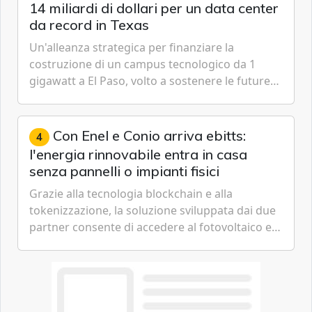
14 miliardi di dollari per un data center
da record in Texas
Un'alleanza strategica per finanziare la
costruzione di un campus tecnologico da 1
gigawatt a El Paso, volto a sostenere le future
ambizioni di superintelligenza e intelligenza
artificiale dell'azienda di Mark Zuckerberg.
Con Enel e Conio arriva ebitts:
4
l'energia rinnovabile entra in casa
senza pannelli o impianti fisici
Grazie alla tecnologia blockchain e alla
tokenizzazione, la soluzione sviluppata dai due
partner consente di accedere al fotovoltaico e
all'eolico ottenendo risparmi diretti in bolletta,
offrendo un'alternativa ideale soprattutto per
chi vive in appartamento nei centri urbani.