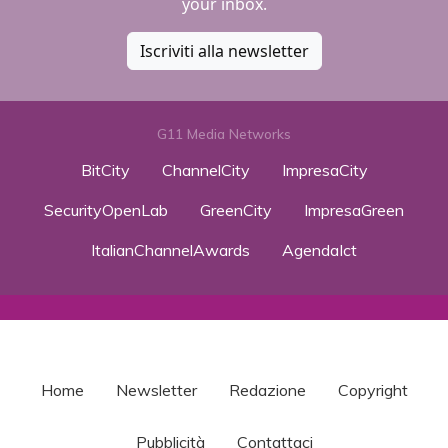
your inbox.
Iscriviti alla newsletter
G11 Media Networks
BitCity
ChannelCity
ImpresaCity
SecurityOpenLab
GreenCity
ImpresaGreen
ItalianChannelAwards
AgendaIct
Home
Newsletter
Redazione
Copyright
Pubblicità
Contattaci