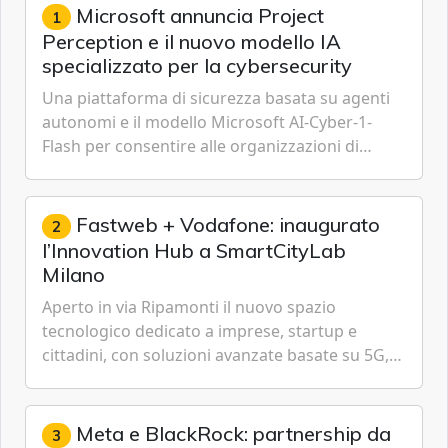
Microsoft annuncia Project
1
Perception e il nuovo modello IA
specializzato per la cybersecurity
Una piattaforma di sicurezza basata su agenti
autonomi e il modello Microsoft AI-Cyber-1-
Flash per consentire alle organizzazioni di
passare da una difesa reattiva a una strategia di
gestione continua del rischio.
Fastweb + Vodafone: inaugurato
2
l’Innovation Hub a SmartCityLab
Milano
Aperto in via Ripamonti il nuovo spazio
tecnologico dedicato a imprese, startup e
cittadini, con soluzioni avanzate basate su 5G,
IoT, Cloud, Intelligenza Artificiale e
Cybersecurity.
Meta e BlackRock: partnership da
3