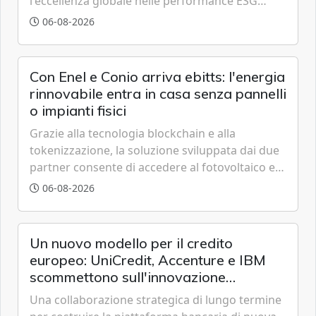
l'eccellenza globale nelle performance ESG
grazie a innovazione, accessibilità e governance
06-08-2026
trasparente.
Con Enel e Conio arriva ebitts: l'energia
rinnovabile entra in casa senza pannelli
o impianti fisici
Grazie alla tecnologia blockchain e alla
tokenizzazione, la soluzione sviluppata dai due
partner consente di accedere al fotovoltaico e
all'eolico ottenendo risparmi diretti in bolletta,
06-08-2026
offrendo un'alternativa ideale soprattutto per
chi vive in appartamento nei centri urbani.
Un nuovo modello per il credito
europeo: UniCredit, Accenture e IBM
scommettono sull'innovazione
tecnologica
Una collaborazione strategica di lungo termine