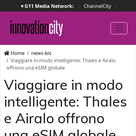
▾ G11 Media Network:
|
ChannelCity
|
ImpresaCity
|
SecurityOpenLab
|
Italian Channel
Awards
|
Italian Project Awards
|
Italian Security
Awards
|
...
Home
news-biz
Viaggiare in modo intelligente: Thales e Airalo
offrono una eSIM globale
Viaggiare in modo
intelligente: Thales
e Airalo offrono
una eSIM globale