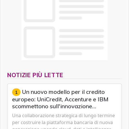
NOTIZIE PIÙ LETTE
Un nuovo modello per il credito
1
europeo: UniCredit, Accenture e IBM
scommettono sull'innovazione
tecnologica
Una collaborazione strategica di lungo termine
per costruire la piattaforma bancaria di nuova