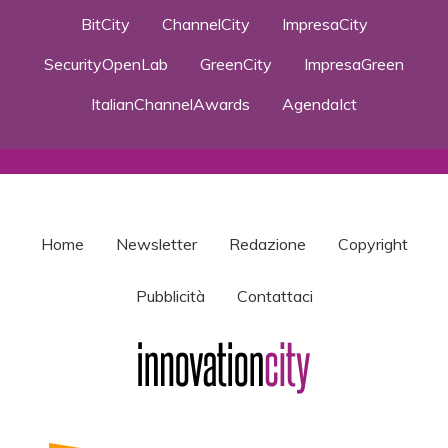
BitCity
ChannelCity
ImpresaCity
SecurityOpenLab
GreenCity
ImpresaGreen
ItalianChannelAwards
AgendaIct
Home
Newsletter
Redazione
Copyright
Pubblicità
Contattaci