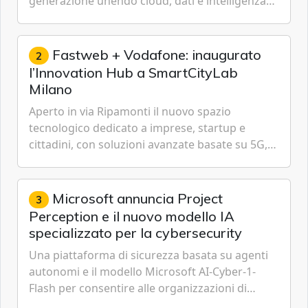
generazione unendo cloud, dati e intelligenza
artificiale.
Fastweb + Vodafone: inaugurato
2
l’Innovation Hub a SmartCityLab
Milano
Aperto in via Ripamonti il nuovo spazio
tecnologico dedicato a imprese, startup e
cittadini, con soluzioni avanzate basate su 5G,
IoT, Cloud, Intelligenza Artificiale e
Cybersecurity.
Microsoft annuncia Project
3
Perception e il nuovo modello IA
specializzato per la cybersecurity
Una piattaforma di sicurezza basata su agenti
autonomi e il modello Microsoft AI-Cyber-1-
Flash per consentire alle organizzazioni di
passare da una difesa reattiva a una strategia di