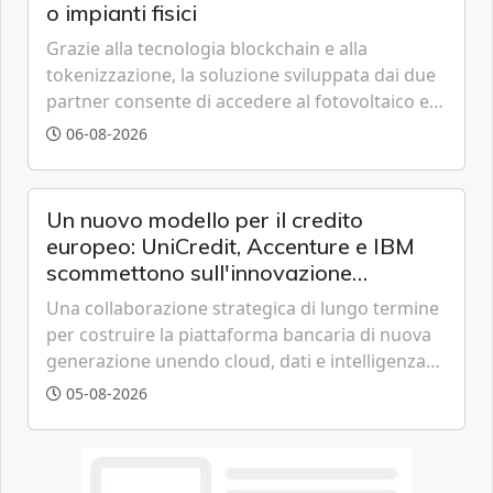
o impianti fisici
Grazie alla tecnologia blockchain e alla
tokenizzazione, la soluzione sviluppata dai due
partner consente di accedere al fotovoltaico e
all'eolico ottenendo risparmi diretti in bolletta,
06-08-2026
offrendo un'alternativa ideale soprattutto per
chi vive in appartamento nei centri urbani.
Un nuovo modello per il credito
europeo: UniCredit, Accenture e IBM
scommettono sull'innovazione
tecnologica
Una collaborazione strategica di lungo termine
per costruire la piattaforma bancaria di nuova
generazione unendo cloud, dati e intelligenza
artificiale.
05-08-2026