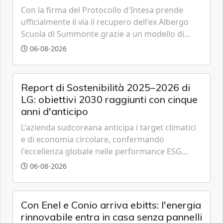
Con la firma del Protocollo d'Intesa prende
ufficialmente il via il recupero dell'ex Albergo
Scuola di Summonte grazie a un modello di
partenariato pubblico-privato e a una rete di
06-08-2026
partner strategici d'eccellenza.
Report di Sostenibilità 2025–2026 di
LG: obiettivi 2030 raggiunti con cinque
anni d'anticipo
L'azienda sudcoreana anticipa i target climatici
e di economia circolare, confermando
l'eccellenza globale nelle performance ESG
grazie a innovazione, accessibilità e governance
06-08-2026
trasparente.
Con Enel e Conio arriva ebitts: l'energia
rinnovabile entra in casa senza pannelli