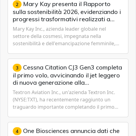
Mary Kay presenta il Rapporto
2
sulla sostenibilità 2026, evidenziando i
progressi trasformativi realizzati a
livello globale nelle sfere sociale,
Mary Kay Inc., azienda leader globale nel
economica e ambientale
settore della cosmesi, impegnata nella
sostenibilità e dell'emancipazione femminile,
oggi ha presentato il suo Rapporto sulla
sostenibilità 2026, una panora...
Cessna Citation CJ3 Gen3 completa
3
il primo volo, avvicinando il jet leggero
di nuova generazione alla
certificazione
Textron Aviation Inc., un'azienda Textron Inc.
(NYSE:TXT), ha recentemente raggiunto un
traguardo importante completando il primo
volo del prototipo di velivolo Cessna Citation CJ3
Gen3, avvicinando i...
One Biosciences annuncia dati che
4