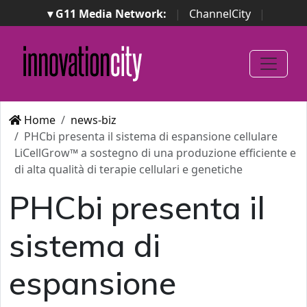
▾ G11 Media Network:
|
ChannelCity
|
ImpresaCity
|
SecurityOpenLab
|
Italian Channel
Awards
|
Italian Project Awards
|
Italian Security
Awards
|
...
Home
news-biz
PHCbi presenta il sistema di espansione cellulare
LiCellGrow™ a sostegno di una produzione efficiente e
di alta qualità di terapie cellulari e genetiche
PHCbi presenta il
sistema di
espansione