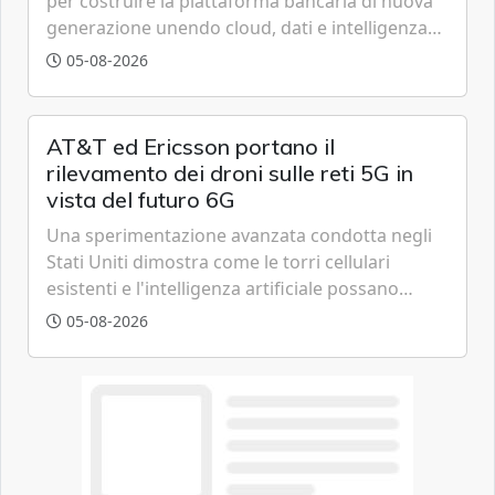
per costruire la piattaforma bancaria di nuova
generazione unendo cloud, dati e intelligenza
artificiale.
05-08-2026
AT&T ed Ericsson portano il
rilevamento dei droni sulle reti 5G in
vista del futuro 6G
Una sperimentazione avanzata condotta negli
Stati Uniti dimostra come le torri cellulari
esistenti e l'intelligenza artificiale possano
tracciare velivoli a bassa quota in tempo reale,
05-08-2026
anticipando le funzionalità tipiche delle reti di
sesta generazione.