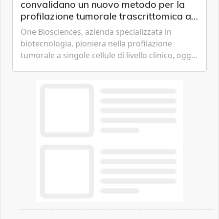
convalidano un nuovo metodo per la
profilazione tumorale trascrittomica a
singole cellule da campioni istologici
One Biosciences, azienda specializzata in
biotecnologia, pioniera nella profilazione
tumorale a singole cellule di livello clinico, oggi
ha annunciato dati indicanti che i profili di
espressione dell'...