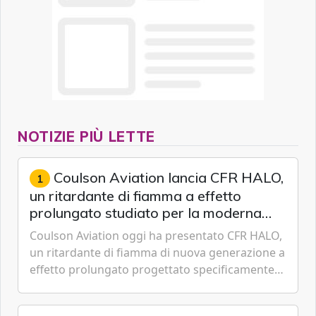
NOTIZIE PIÙ LETTE
Coulson Aviation lancia CFR HALO,
1
un ritardante di fiamma a effetto
prolungato studiato per la moderna
lotta aerea contro gli incendi
Coulson Aviation oggi ha presentato CFR HALO,
un ritardante di fiamma di nuova generazione a
effetto prolungato progettato specificamente
per i velivoli moderni, i sistemi di serbatoi e le
missioni an...