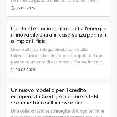
l'eccellenza globale nelle performance ESG
grazie a innovazione, accessibilità e governance
06-08-2026
trasparente.
Con Enel e Conio arriva ebitts: l'energia
rinnovabile entra in casa senza pannelli
o impianti fisici
Grazie alla tecnologia blockchain e alla
tokenizzazione, la soluzione sviluppata dai due
partner consente di accedere al fotovoltaico e
all'eolico ottenendo risparmi diretti in bolletta,
06-08-2026
offrendo un'alternativa ideale soprattutto per
chi vive in appartamento nei centri urbani.
Un nuovo modello per il credito
europeo: UniCredit, Accenture e IBM
scommettono sull'innovazione
tecnologica
Una collaborazione strategica di lungo termine