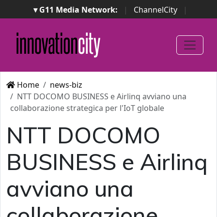
▾ G11 Media Network:
|
ChannelCity
|
ImpresaCity
|
SecurityOpenLab
|
Italian Channel
Awards
|
Italian Project Awards
|
Italian Security
Awards
|
...
Home
news-biz
NTT DOCOMO BUSINESS e Airlinq avviano una
collaborazione strategica per l'IoT globale
NTT DOCOMO
BUSINESS e Airlinq
avviano una
collaborazione