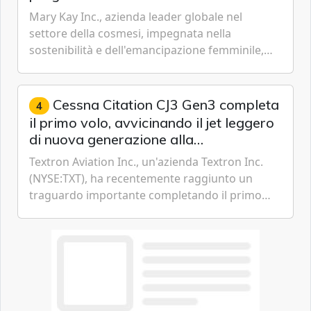
livello globale nelle sfere sociale,
Mary Kay Inc., azienda leader globale nel
economica e ambientale
settore della cosmesi, impegnata nella
sostenibilità e dell'emancipazione femminile,
oggi ha presentato il suo Rapporto sulla
sostenibilità 2026, una panora...
Cessna Citation CJ3 Gen3 completa
4
il primo volo, avvicinando il jet leggero
di nuova generazione alla
certificazione
Textron Aviation Inc., un'azienda Textron Inc.
(NYSE:TXT), ha recentemente raggiunto un
traguardo importante completando il primo
volo del prototipo di velivolo Cessna Citation CJ3
Gen3, avvicinando i...