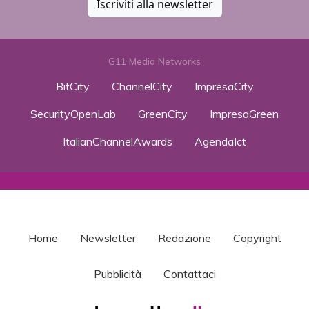
Iscriviti alla newsletter
G11 Media Networks
BitCity
ChannelCity
ImpresaCity
SecurityOpenLab
GreenCity
ImpresaGreen
ItalianChannelAwards
AgendaIct
Home
Newsletter
Redazione
Copyright
Pubblicità
Contattaci