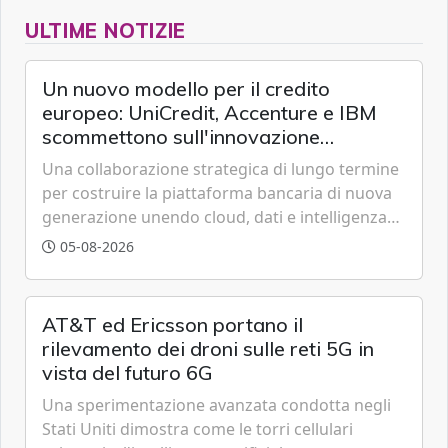
ULTIME NOTIZIE
Un nuovo modello per il credito
europeo: UniCredit, Accenture e IBM
scommettono sull'innovazione
tecnologica
Una collaborazione strategica di lungo termine
per costruire la piattaforma bancaria di nuova
generazione unendo cloud, dati e intelligenza
artificiale.
05-08-2026
AT&T ed Ericsson portano il
rilevamento dei droni sulle reti 5G in
vista del futuro 6G
Una sperimentazione avanzata condotta negli
Stati Uniti dimostra come le torri cellulari