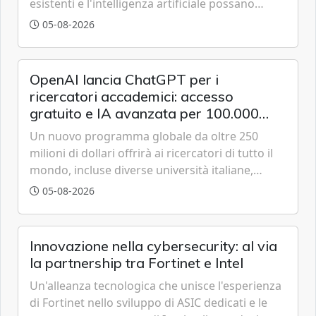
esistenti e l'intelligenza artificiale possano
tracciare velivoli a bassa quota in tempo reale,
05-08-2026
anticipando le funzionalità tipiche delle reti di
sesta generazione.
OpenAI lancia ChatGPT per i
ricercatori accademici: accesso
gratuito e IA avanzata per 100.000
scienziati
Un nuovo programma globale da oltre 250
milioni di dollari offrirà ai ricercatori di tutto il
mondo, incluse diverse università italiane,
strumenti avanzati basati sulla famiglia di
05-08-2026
modelli GPT-5.6 per accelerare le scoperte
scientifiche.
Innovazione nella cybersecurity: al via
la partnership tra Fortinet e Intel
Un'alleanza tecnologica che unisce l'esperienza
di Fortinet nello sviluppo di ASIC dedicati e le