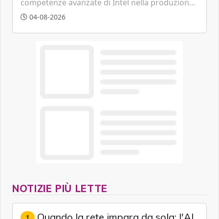
competenze avanzate di Intel nella produzione
di semiconduttori per potenziare la
04-08-2026
cybersecurity e la resilienza della supply chain
globale.
NOTIZIE PIÙ LETTE
Quando la rete impara da sola: l'AI
1