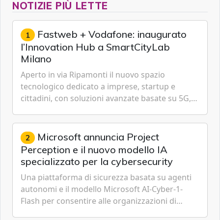
NOTIZIE PIÙ LETTE
Fastweb + Vodafone: inaugurato
1
l’Innovation Hub a SmartCityLab
Milano
Aperto in via Ripamonti il nuovo spazio
tecnologico dedicato a imprese, startup e
cittadini, con soluzioni avanzate basate su 5G,
IoT, Cloud, Intelligenza Artificiale e
Cybersecurity.
Microsoft annuncia Project
2
Perception e il nuovo modello IA
specializzato per la cybersecurity
Una piattaforma di sicurezza basata su agenti
autonomi e il modello Microsoft AI-Cyber-1-
Flash per consentire alle organizzazioni di
passare da una difesa reattiva a una strategia di