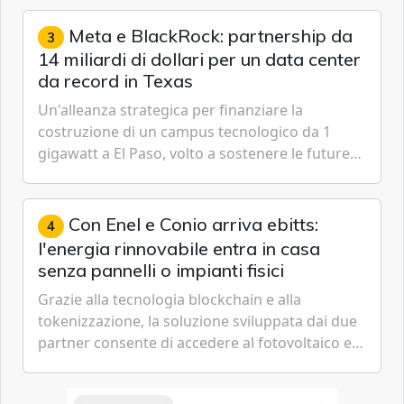
gestione continua del rischio.
Meta e BlackRock: partnership da
3
14 miliardi di dollari per un data center
da record in Texas
Un'alleanza strategica per finanziare la
costruzione di un campus tecnologico da 1
gigawatt a El Paso, volto a sostenere le future
ambizioni di superintelligenza e intelligenza
artificiale dell'azienda di Mark Zuckerberg.
Con Enel e Conio arriva ebitts:
4
l'energia rinnovabile entra in casa
senza pannelli o impianti fisici
Grazie alla tecnologia blockchain e alla
tokenizzazione, la soluzione sviluppata dai due
partner consente di accedere al fotovoltaico e
all'eolico ottenendo risparmi diretti in bolletta,
offrendo un'alternativa ideale soprattutto per