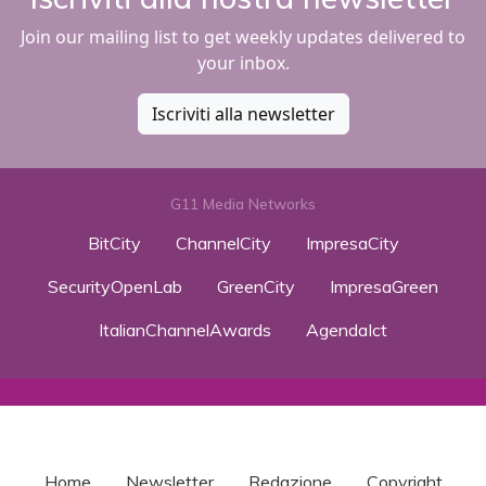
Join our mailing list to get weekly updates delivered to
your inbox.
Iscriviti alla newsletter
G11 Media Networks
BitCity
ChannelCity
ImpresaCity
SecurityOpenLab
GreenCity
ImpresaGreen
ItalianChannelAwards
AgendaIct
Home
Newsletter
Redazione
Copyright