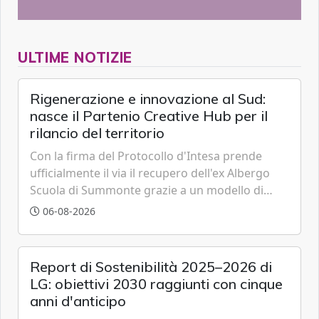
ULTIME NOTIZIE
Rigenerazione e innovazione al Sud:
nasce il Partenio Creative Hub per il
rilancio del territorio
Con la firma del Protocollo d'Intesa prende
ufficialmente il via il recupero dell'ex Albergo
Scuola di Summonte grazie a un modello di
partenariato pubblico-privato e a una rete di
06-08-2026
partner strategici d'eccellenza.
Report di Sostenibilità 2025–2026 di
LG: obiettivi 2030 raggiunti con cinque
anni d'anticipo