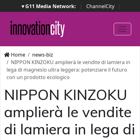
▾ G11 Media Network:
|
ChannelCity
|
ImpresaCity
|
SecurityOpenLab
|
Italian Channel
Awards
|
Italian Project Awards
|
Italian Security
Awards
|
...
Home
news-biz
NIPPON KINZOKU amplierà le vendite di lamiera in
lega di magnesio ultra leggera: potenziare il futuro
con un prodotto ecologico
NIPPON KINZOKU
amplierà le vendite
di lamiera in lega di