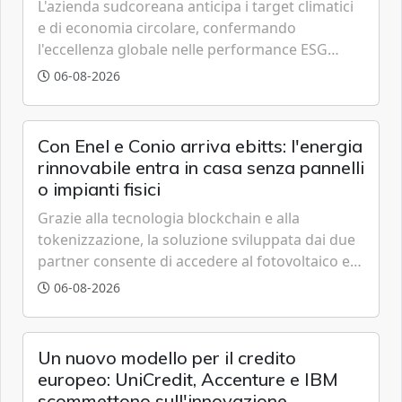
L'azienda sudcoreana anticipa i target climatici
e di economia circolare, confermando
l'eccellenza globale nelle performance ESG
grazie a innovazione, accessibilità e governance
06-08-2026
trasparente.
Con Enel e Conio arriva ebitts: l'energia
rinnovabile entra in casa senza pannelli
o impianti fisici
Grazie alla tecnologia blockchain e alla
tokenizzazione, la soluzione sviluppata dai due
partner consente di accedere al fotovoltaico e
all'eolico ottenendo risparmi diretti in bolletta,
06-08-2026
offrendo un'alternativa ideale soprattutto per
chi vive in appartamento nei centri urbani.
Un nuovo modello per il credito
europeo: UniCredit, Accenture e IBM
scommettono sull'innovazione