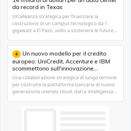
da record in Texas
Un'alleanza strategica per finanziare la
costruzione di un campus tecnologico da 1
gigawatt a El Paso, volto a sostenere le future
ambizioni di superintelligenza e intelligenza
artificiale dell'azienda di Mark Zuckerberg.
Un nuovo modello per il credito
4
europeo: UniCredit, Accenture e IBM
scommettono sull'innovazione
tecnologica
Una collaborazione strategica di lungo termine
per costruire la piattaforma bancaria di nuova
generazione unendo cloud, dati e intelligenza
artificiale.