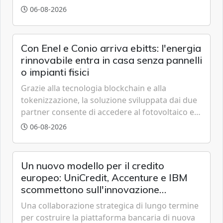
grazie a innovazione, accessibilità e governance
06-08-2026
trasparente.
Con Enel e Conio arriva ebitts: l'energia
rinnovabile entra in casa senza pannelli
o impianti fisici
Grazie alla tecnologia blockchain e alla
tokenizzazione, la soluzione sviluppata dai due
partner consente di accedere al fotovoltaico e
all'eolico ottenendo risparmi diretti in bolletta,
06-08-2026
offrendo un'alternativa ideale soprattutto per
chi vive in appartamento nei centri urbani.
Un nuovo modello per il credito
europeo: UniCredit, Accenture e IBM
scommettono sull'innovazione
tecnologica
Una collaborazione strategica di lungo termine
per costruire la piattaforma bancaria di nuova