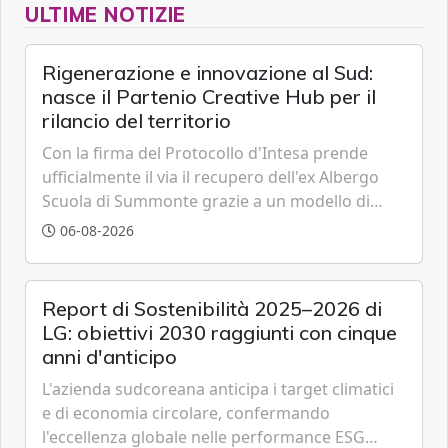
ULTIME NOTIZIE
Rigenerazione e innovazione al Sud:
nasce il Partenio Creative Hub per il
rilancio del territorio
Con la firma del Protocollo d'Intesa prende
ufficialmente il via il recupero dell'ex Albergo
Scuola di Summonte grazie a un modello di
partenariato pubblico-privato e a una rete di
06-08-2026
partner strategici d'eccellenza.
Report di Sostenibilità 2025–2026 di
LG: obiettivi 2030 raggiunti con cinque
anni d'anticipo
L'azienda sudcoreana anticipa i target climatici
e di economia circolare, confermando
l'eccellenza globale nelle performance ESG