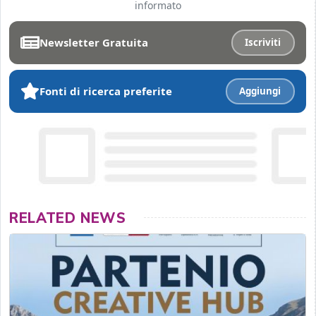
informato
Newsletter Gratuita
Iscriviti
Fonti di ricerca preferite
Aggiungi
RELATED NEWS