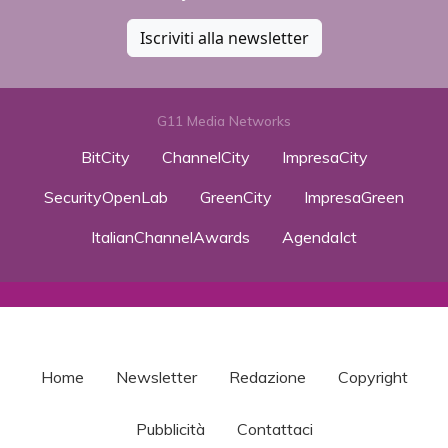
Iscriviti alla newsletter
G11 Media Networks
BitCity
ChannelCity
ImpresaCity
SecurityOpenLab
GreenCity
ImpresaGreen
ItalianChannelAwards
AgendaIct
Home
Newsletter
Redazione
Copyright
Pubblicità
Contattaci