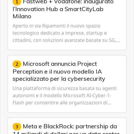
Fastweb + Vodafone: inaugurato
1
l’Innovation Hub a SmartCityLab
Milano
Aperto in via Ripamonti il nuovo spazio
tecnologico dedicato a imprese, startup e
cittadini, con soluzioni avanzate basate su 5G,
IoT, Cloud, Intelligenza Artificiale e
Cybersecurity.
Microsoft annuncia Project
2
Perception e il nuovo modello IA
specializzato per la cybersecurity
Una piattaforma di sicurezza basata su agenti
autonomi e il modello Microsoft AI-Cyber-1-
Flash per consentire alle organizzazioni di
passare da una difesa reattiva a una strategia di
gestione continua del rischio.
Meta e BlackRock: partnership da
3
14 miliardi di dollari per un data center