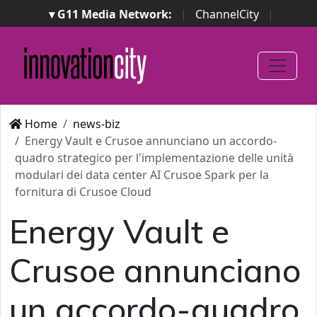
▾ G11 Media Network:
|
ChannelCity
|
ImpresaCity
|
SecurityOpenLab
|
Italian Channel
Awards
|
Italian Project Awards
|
Italian Security
Awards
|
...
Home
news-biz
Energy Vault e Crusoe annunciano un accordo-
quadro strategico per l'implementazione delle unità
modulari dei data center AI Crusoe Spark per la
fornitura di Crusoe Cloud
Energy Vault e
Crusoe annunciano
un accordo-quadro