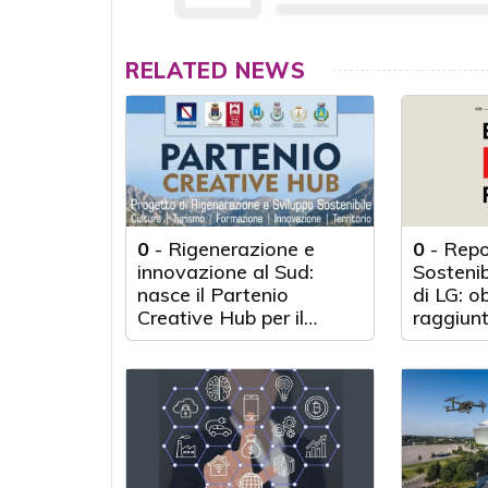
RELATED NEWS
0
-
Rigenerazione e
0
-
Repo
innovazione al Sud:
Sosteni
nasce il Partenio
di LG: o
Creative Hub per il
raggiunt
rilancio del territorio
anni d'a