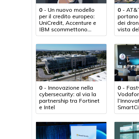
0
-
Un nuovo modello
0
-
AT&T
per il credito europeo:
portano 
UniCredit, Accenture e
dei droni
IBM scommettono
vista de
sull'innovazione
tecnologica
0
-
Innovazione nella
0
-
Fast
cybersecurity: al via la
Vodafon
partnership tra Fortinet
l’Innova
e Intel
SmartCi