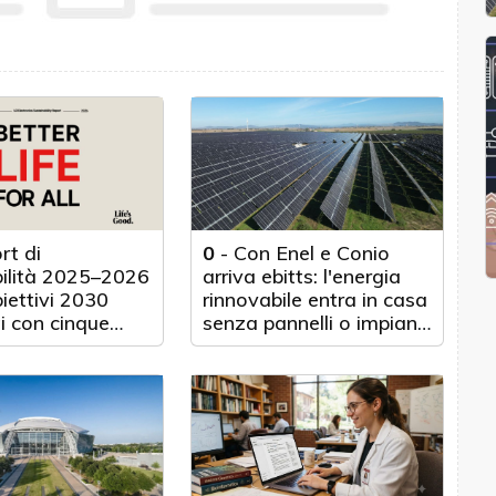
rt di
0
-
Con Enel e Conio
bilità 2025–2026
arriva ebitts: l'energia
biettivi 2030
rinnovabile entra in casa
i con cinque
senza pannelli o impianti
nticipo
fisici