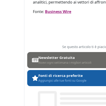
analitici, permettendo ai vettori di affron
Fonte:
Business Wire
Se questo articolo ti è pia
Newsletter Gratuita
Ricevi ogni settimana i migliori articoli
Fonti di ricerca preferite
Aggiungici alle tue fonti su Google