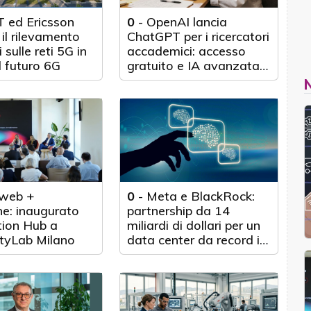
 ed Ericsson
0
-
OpenAI lancia
il rilevamento
ChatGPT per i ricercatori
 sulle reti 5G in
accademici: accesso
l futuro 6G
gratuito e IA avanzata
per 100.000 scienziati
web +
0
-
Meta e BlackRock:
e: inaugurato
partnership da 14
tion Hub a
miliardi di dollari per un
tyLab Milano
data center da record in
Texas