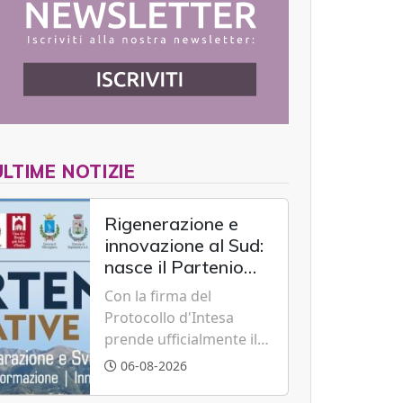
ULTIME NOTIZIE
Rigenerazione e
innovazione al Sud:
nasce il Partenio
Creative Hub per il
Con la firma del
rilancio del
Protocollo d'Intesa
territorio
prende ufficialmente il
via il recupero dell'ex
06-08-2026
Albergo Scuola di