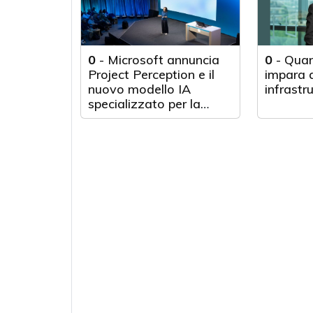
0
-
Microsoft annuncia
0
-
Quan
Project Perception e il
impara d
nuovo modello IA
infrastr
specializzato per la
cybersecurity