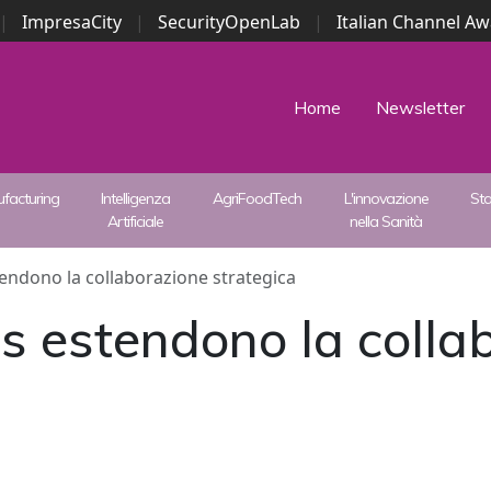
|
ImpresaCity
|
SecurityOpenLab
|
Italian Channel A
Security Awards
|
...
Home
Newsletter
facturing
Intelligenza
AgriFoodTech
L'innovazione
St
Artificiale
nella Sanità
tendono la collaborazione strategica
us estendono la colla