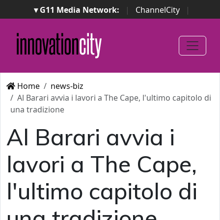
▾ G11 Media Network:
|
ChannelCity
|
ImpresaCity
|
SecurityOpenLab
|
Italian Channel
Awards
|
Italian Project Awards
|
Italian Security
Awards
|
...
Home
news-biz
Al Barari avvia i lavori a The Cape, l'ultimo capitolo di
una tradizione
Al Barari avvia i
lavori a The Cape,
l'ultimo capitolo di
una tradizione