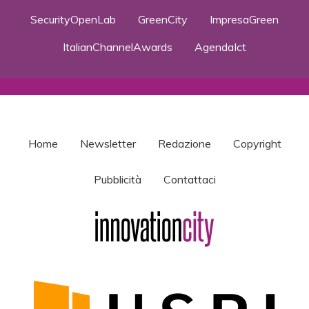
SecurityOpenLab
GreenCity
ImpresaGreen
ItalianChannelAwards
AgendaIct
Home
Newsletter
Redazione
Copyright
Pubblicità
Contattaci