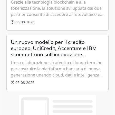
Grazie alla tecnologia blockchain e alla
tokenizzazione, la soluzione sviluppata dai due
partner consente di accedere al fotovoltaico e
all'eolico ottenendo risparmi diretti in bolletta,
06-08-2026
offrendo un'alternativa ideale soprattutto per
chi vive in appartamento nei centri urbani.
Un nuovo modello per il credito
europeo: UniCredit, Accenture e IBM
scommettono sull'innovazione
tecnologica
Una collaborazione strategica di lungo termine
per costruire la piattaforma bancaria di nuova
generazione unendo cloud, dati e intelligenza
artificiale.
05-08-2026