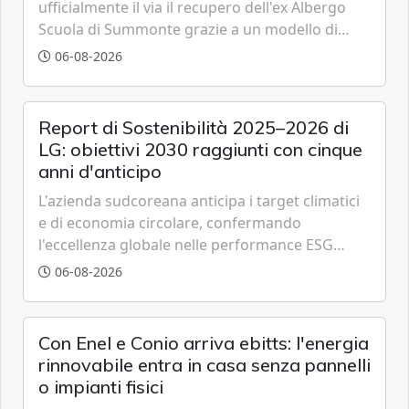
ufficialmente il via il recupero dell'ex Albergo
Scuola di Summonte grazie a un modello di
partenariato pubblico-privato e a una rete di
06-08-2026
partner strategici d'eccellenza.
Report di Sostenibilità 2025–2026 di
LG: obiettivi 2030 raggiunti con cinque
anni d'anticipo
L'azienda sudcoreana anticipa i target climatici
e di economia circolare, confermando
l'eccellenza globale nelle performance ESG
grazie a innovazione, accessibilità e governance
06-08-2026
trasparente.
Con Enel e Conio arriva ebitts: l'energia
rinnovabile entra in casa senza pannelli
o impianti fisici