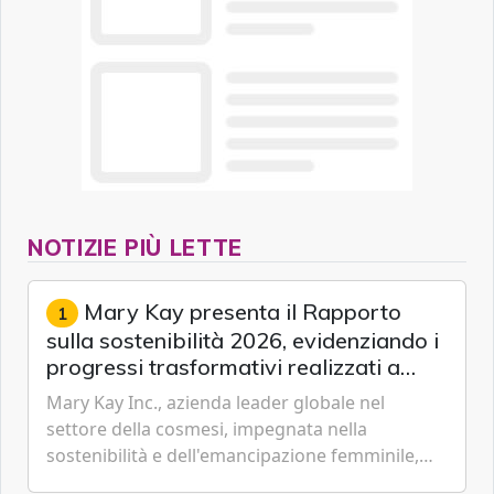
NOTIZIE PIÙ LETTE
Mary Kay presenta il Rapporto
1
sulla sostenibilità 2026, evidenziando i
progressi trasformativi realizzati a
livello globale nelle sfere sociale,
Mary Kay Inc., azienda leader globale nel
economica e ambientale
settore della cosmesi, impegnata nella
sostenibilità e dell'emancipazione femminile,
oggi ha presentato il suo Rapporto sulla