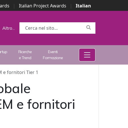
wards
|
Italian Project Awards
|
Italian
Altro...
artup
Ricerche
Eventi
e Trend
Formazione
e fornitori Tier 1
lobale
M e fornitori