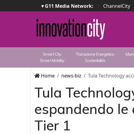
▾ G11 Media Network:
|
ChannelCity
Smart City
Transizione Energetica
Manu
Smart Mobility
Sostenibilità
Home
news-biz
Tula Technology acce
Tula Technology
espandendo le c
Tier 1