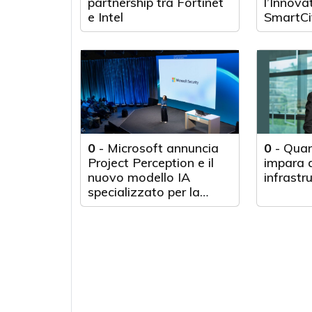
partnership tra Fortinet
l’Innova
e Intel
SmartCi
0
-
Microsoft annuncia
0
-
Quan
Project Perception e il
impara d
nuovo modello IA
infrastr
specializzato per la
cybersecurity