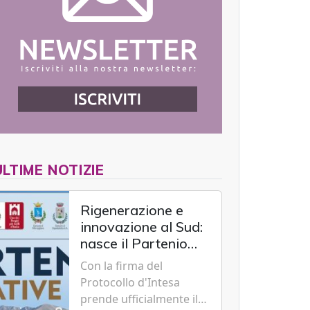
ULTIME NOTIZIE
Rigenerazione e
innovazione al Sud:
nasce il Partenio
Creative Hub per il
Con la firma del
rilancio del
Protocollo d'Intesa
territorio
prende ufficialmente il