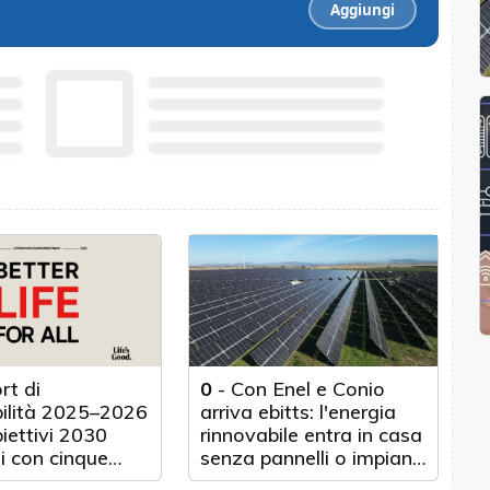
Aggiungi
rt di
0
-
Con Enel e Conio
bilità 2025–2026
arriva ebitts: l'energia
biettivi 2030
rinnovabile entra in casa
i con cinque
senza pannelli o impianti
nticipo
fisici