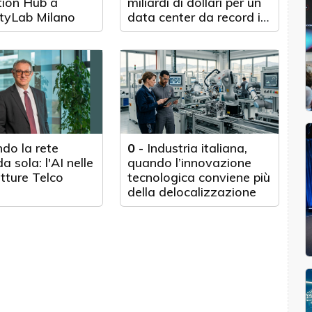
tion Hub a
miliardi di dollari per un
tyLab Milano
data center da record in
Texas
do la rete
0
-
Industria italiana,
a sola: l'AI nelle
quando l’innovazione
utture Telco
tecnologica conviene più
della delocalizzazione