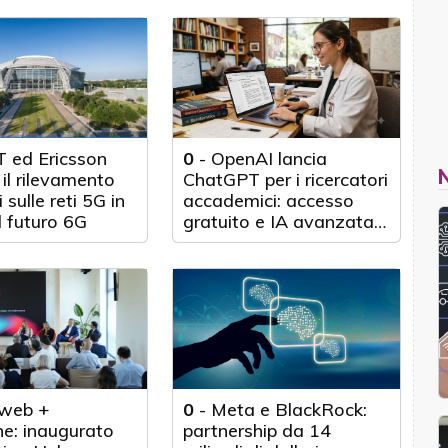
 ed Ericsson
0
-
OpenAI lancia
il rilevamento
ChatGPT per i ricercatori
 sulle reti 5G in
accademici: accesso
l futuro 6G
gratuito e IA avanzata
per 100.000 scienziati
web +
0
-
Meta e BlackRock:
e: inaugurato
partnership da 14