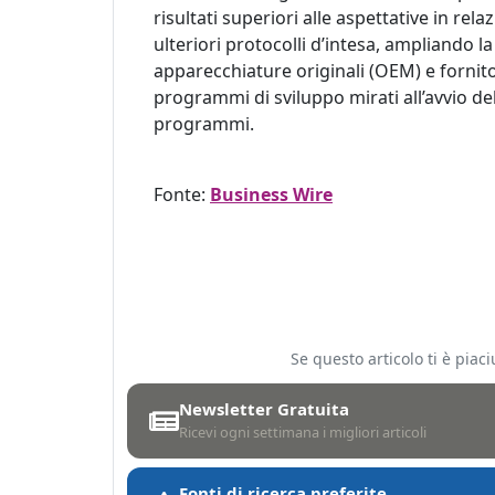
risultati superiori alle aspettative in rela
ulteriori protocolli d’intesa, ampliando l
apparecchiature originali (OEM) e fornitor
programmi di sviluppo mirati all’avvio de
programmi.
Fonte:
Business Wire
Se questo articolo ti è pia
Newsletter Gratuita
Ricevi ogni settimana i migliori articoli
Fonti di ricerca preferite