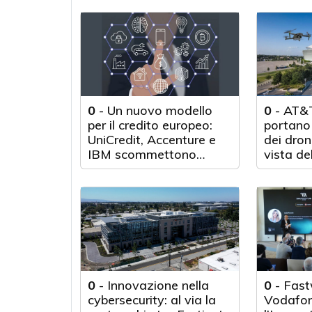
0
-
Un nuovo modello
0
-
AT&T
per il credito europeo:
portano 
UniCredit, Accenture e
dei droni
IBM scommettono
vista de
sull'innovazione
tecnologica
0
-
Innovazione nella
0
-
Fast
cybersecurity: al via la
Vodafon