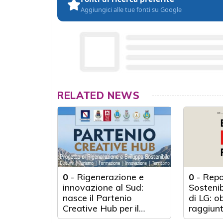
Aggiungici alle tue fonti su Google
RELATED NEWS
0
-
Rigenerazione e
0
-
Repo
innovazione al Sud:
Sosteni
nasce il Partenio
di LG: o
Creative Hub per il
raggiunt
rilancio del territorio
anni d'a