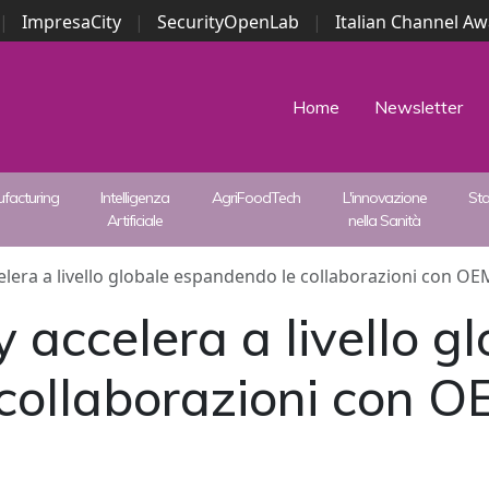
|
ImpresaCity
|
SecurityOpenLab
|
Italian Channel A
Security Awards
|
...
Home
Newsletter
facturing
Intelligenza
AgriFoodTech
L'innovazione
St
Artificiale
nella Sanità
lera a livello globale espandendo le collaborazioni con OEM 
 accelera a livello g
ollaborazioni con OE