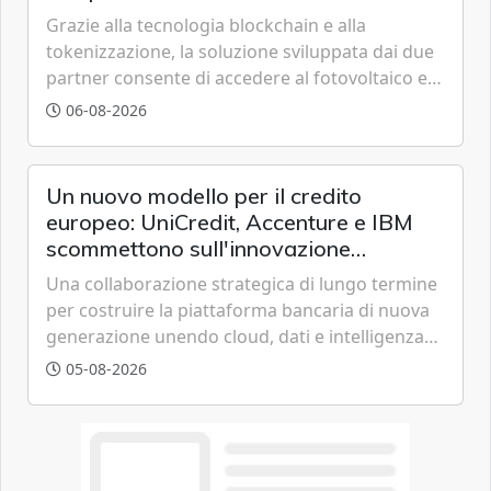
Grazie alla tecnologia blockchain e alla
tokenizzazione, la soluzione sviluppata dai due
partner consente di accedere al fotovoltaico e
all'eolico ottenendo risparmi diretti in bolletta,
06-08-2026
offrendo un'alternativa ideale soprattutto per
chi vive in appartamento nei centri urbani.
Un nuovo modello per il credito
europeo: UniCredit, Accenture e IBM
scommettono sull'innovazione
tecnologica
Una collaborazione strategica di lungo termine
per costruire la piattaforma bancaria di nuova
generazione unendo cloud, dati e intelligenza
artificiale.
05-08-2026