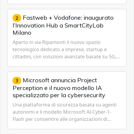
artificiale.
Fastweb + Vodafone: inaugurato
2
l’Innovation Hub a SmartCityLab
Milano
Aperto in via Ripamonti il nuovo spazio
tecnologico dedicato a imprese, startup e
cittadini, con soluzioni avanzate basate su 5G,
IoT, Cloud, Intelligenza Artificiale e
Cybersecurity.
Microsoft annuncia Project
3
Perception e il nuovo modello IA
specializzato per la cybersecurity
Una piattaforma di sicurezza basata su agenti
autonomi e il modello Microsoft AI-Cyber-1-
Flash per consentire alle organizzazioni di
passare da una difesa reattiva a una strategia di
gestione continua del rischio.