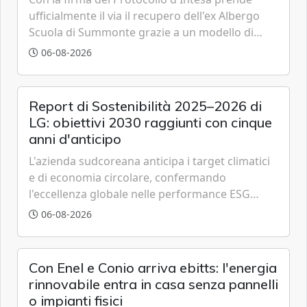
ufficialmente il via il recupero dell'ex Albergo
Scuola di Summonte grazie a un modello di
partenariato pubblico-privato e a una rete di
06-08-2026
partner strategici d'eccellenza.
Report di Sostenibilità 2025–2026 di
LG: obiettivi 2030 raggiunti con cinque
anni d'anticipo
L'azienda sudcoreana anticipa i target climatici
e di economia circolare, confermando
l'eccellenza globale nelle performance ESG
grazie a innovazione, accessibilità e governance
06-08-2026
trasparente.
Con Enel e Conio arriva ebitts: l'energia
rinnovabile entra in casa senza pannelli
o impianti fisici