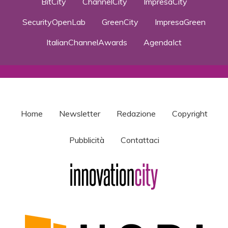
BitCity
ChannelCity
ImpresaCity
SecurityOpenLab
GreenCity
ImpresaGreen
ItalianChannelAwards
AgendaIct
Home
Newsletter
Redazione
Copyright
Pubblicità
Contattaci