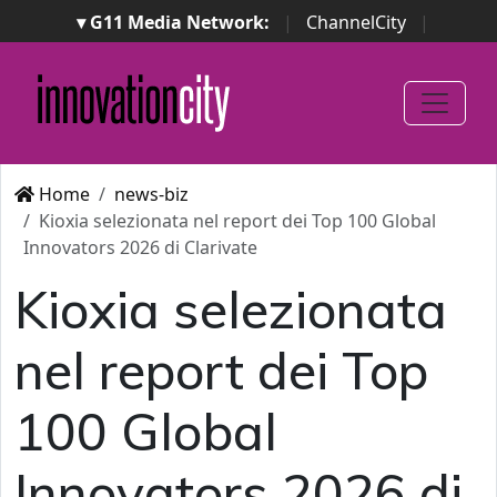
▾ G11 Media Network:
|
ChannelCity
|
ImpresaCity
|
SecurityOpenLab
|
Italian Channel
Awards
|
Italian Project Awards
|
Italian Security
Awards
|
...
Home
news-biz
Kioxia selezionata nel report dei Top 100 Global
Innovators 2026 di Clarivate
Kioxia selezionata
nel report dei Top
100 Global
Innovators 2026 di