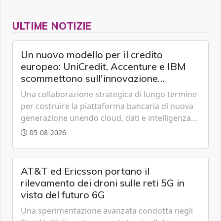
ULTIME NOTIZIE
Un nuovo modello per il credito
europeo: UniCredit, Accenture e IBM
scommettono sull'innovazione
tecnologica
Una collaborazione strategica di lungo termine
per costruire la piattaforma bancaria di nuova
generazione unendo cloud, dati e intelligenza
artificiale.
05-08-2026
AT&T ed Ericsson portano il
rilevamento dei droni sulle reti 5G in
vista del futuro 6G
Una sperimentazione avanzata condotta negli