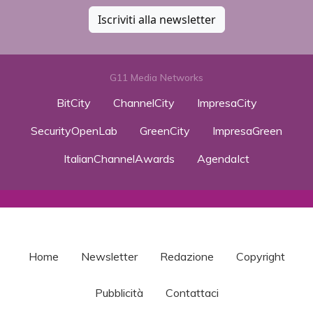
Iscriviti alla newsletter
G11 Media Networks
BitCity
ChannelCity
ImpresaCity
SecurityOpenLab
GreenCity
ImpresaGreen
ItalianChannelAwards
AgendaIct
Home
Newsletter
Redazione
Copyright
Pubblicità
Contattaci