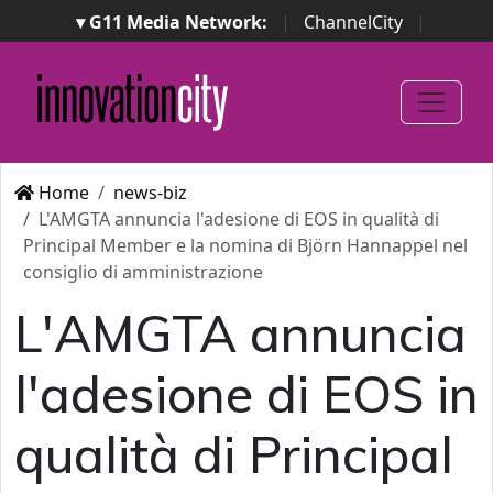
▾ G11 Media Network:
|
ChannelCity
|
ImpresaCity
|
SecurityOpenLab
|
Italian Channel
Awards
|
Italian Project Awards
|
Italian Security
Awards
|
...
Home
news-biz
L'AMGTA annuncia l'adesione di EOS in qualità di
Principal Member e la nomina di Björn Hannappel nel
consiglio di amministrazione
L'AMGTA annuncia
l'adesione di EOS in
qualità di Principal