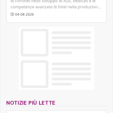
di Fortinet nello sviluppo di ASIC dedicati e le
competenze avanzate di Intel nella produzione
di semiconduttori per potenziare la
04-08-2026
cybersecurity e la resilienza della supply chain
globale.
NOTIZIE PIÙ LETTE