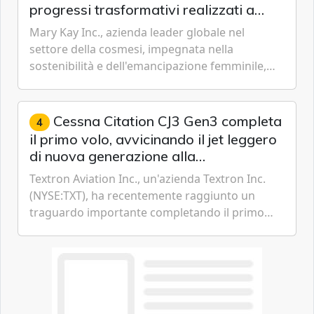
progressi trasformativi realizzati a
livello globale nelle sfere sociale,
Mary Kay Inc., azienda leader globale nel
economica e ambientale
settore della cosmesi, impegnata nella
sostenibilità e dell'emancipazione femminile,
oggi ha presentato il suo Rapporto sulla
sostenibilità 2026, una panora...
Cessna Citation CJ3 Gen3 completa
4
il primo volo, avvicinando il jet leggero
di nuova generazione alla
certificazione
Textron Aviation Inc., un'azienda Textron Inc.
(NYSE:TXT), ha recentemente raggiunto un
traguardo importante completando il primo
volo del prototipo di velivolo Cessna Citation CJ3
Gen3, avvicinando i...