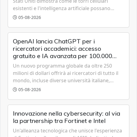
Stati Uniti dimostra come le torri cellulari
esistenti e l'intelligenza artificiale possano
tracciare velivoli a bassa quota in tempo reale,
05-08-2026
anticipando le funzionalità tipiche delle reti di
sesta generazione.
OpenAI lancia ChatGPT per i
ricercatori accademici: accesso
gratuito e IA avanzata per 100.000
scienziati
Un nuovo programma globale da oltre 250
milioni di dollari offrirà ai ricercatori di tutto il
mondo, incluse diverse università italiane,
strumenti avanzati basati sulla famiglia di
05-08-2026
modelli GPT-5.6 per accelerare le scoperte
scientifiche.
Innovazione nella cybersecurity: al via
la partnership tra Fortinet e Intel
Un'alleanza tecnologica che unisce l'esperienza