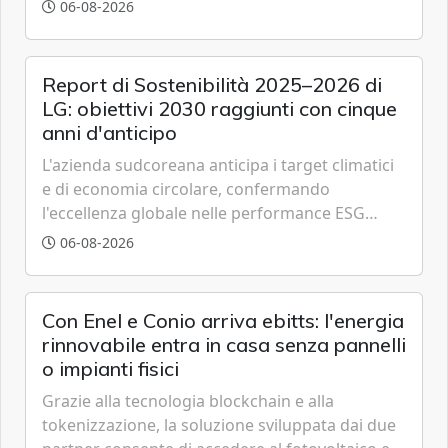
partenariato pubblico-privato e a una rete di
06-08-2026
partner strategici d'eccellenza.
Report di Sostenibilità 2025–2026 di
LG: obiettivi 2030 raggiunti con cinque
anni d'anticipo
L'azienda sudcoreana anticipa i target climatici
e di economia circolare, confermando
l'eccellenza globale nelle performance ESG
grazie a innovazione, accessibilità e governance
06-08-2026
trasparente.
Con Enel e Conio arriva ebitts: l'energia
rinnovabile entra in casa senza pannelli
o impianti fisici
Grazie alla tecnologia blockchain e alla
tokenizzazione, la soluzione sviluppata dai due