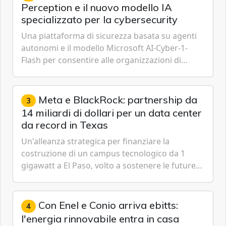
Perception e il nuovo modello IA
specializzato per la cybersecurity
Una piattaforma di sicurezza basata su agenti
autonomi e il modello Microsoft AI-Cyber-1-
Flash per consentire alle organizzazioni di
passare da una difesa reattiva a una strategia di
gestione continua del rischio.
Meta e BlackRock: partnership da
3
14 miliardi di dollari per un data center
da record in Texas
Un'alleanza strategica per finanziare la
costruzione di un campus tecnologico da 1
gigawatt a El Paso, volto a sostenere le future
ambizioni di superintelligenza e intelligenza
artificiale dell'azienda di Mark Zuckerberg.
Con Enel e Conio arriva ebitts:
4
l'energia rinnovabile entra in casa