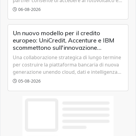
partner consente di accedere al fotovoltaico e
all'eolico ottenendo risparmi diretti in bolletta,
06-08-2026
offrendo un'alternativa ideale soprattutto per
chi vive in appartamento nei centri urbani.
Un nuovo modello per il credito
europeo: UniCredit, Accenture e IBM
scommettono sull'innovazione
tecnologica
Una collaborazione strategica di lungo termine
per costruire la piattaforma bancaria di nuova
generazione unendo cloud, dati e intelligenza
artificiale.
05-08-2026