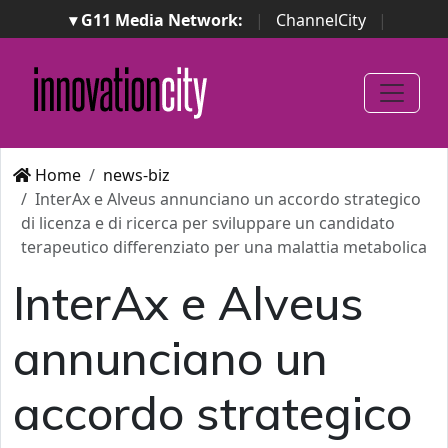
▾ G11 Media Network:
|
ChannelCity
|
ImpresaCity
|
SecurityOpenLab
|
Italian Channel
Awards
|
Italian Project Awards
|
Italian Security
Awards
|
...
Home
news-biz
InterAx e Alveus annunciano un accordo strategico
di licenza e di ricerca per sviluppare un candidato
terapeutico differenziato per una malattia metabolica
InterAx e Alveus
annunciano un
accordo strategico