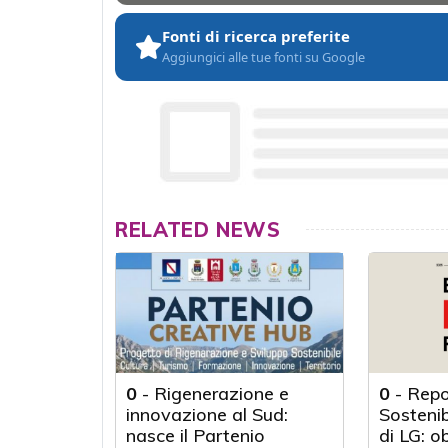
Fonti di ricerca preferite
Aggiungici alle tue fonti su Google
RELATED NEWS
0
-
Rigenerazione e
0
-
Repo
innovazione al Sud:
Sosteni
nasce il Partenio
di LG: o