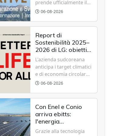
prende ufficialmente il
via il recupero dell'ex
06-08-2026
Albergo Scuola di
Summonte grazie a un
modello di partenariato
Report di
pubblico-privato e a una
Sostenibilità 2025–
rete di partner strategici
2026 di LG: obiettivi
d'eccellenza.
2030 raggiunti con
L'azienda sudcoreana
cinque anni
anticipa i target climatici
d'anticipo
e di economia circolare,
confermando
06-08-2026
l'eccellenza globale nelle
performance ESG grazie
a innovazione,
Con Enel e Conio
accessibilità e
arriva ebitts:
governance
l'energia
trasparente.
rinnovabile entra in
Grazie alla tecnologia
casa senza pannelli