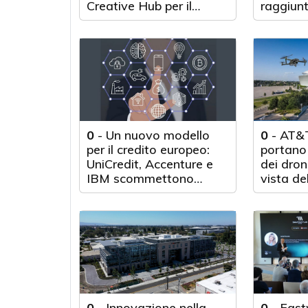
Creative Hub per il
raggiunt
rilancio del territorio
anni d'a
0
-
Un nuovo modello
0
-
AT&T
per il credito europeo:
portano 
UniCredit, Accenture e
dei droni
IBM scommettono
vista de
sull'innovazione
tecnologica
0
-
Innovazione nella
0
-
Fast