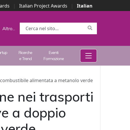
wards
|
Italian Project Awards
|
Italian
Altro...
artup
Ricerche
Eventi
e Trend
Formazione
o combustibile alimentata a metanolo verde
e nei trasporti
ve a doppio
 verde