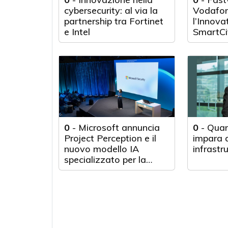
cybersecurity: al via la
Vodafon
partnership tra Fortinet
l’Innova
e Intel
SmartCi
0
-
Microsoft annuncia
0
-
Quan
Project Perception e il
impara d
nuovo modello IA
infrastr
specializzato per la
cybersecurity