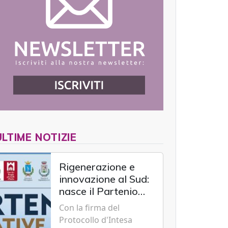
ULTIME NOTIZIE
Rigenerazione e
innovazione al Sud:
nasce il Partenio
Creative Hub per il
Con la firma del
rilancio del
Protocollo d'Intesa
territorio