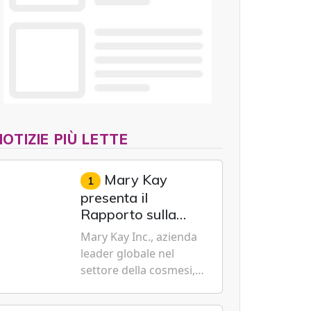
NOTIZIE PIÙ LETTE
Mary Kay
1
presenta il
Rapporto sulla
sostenibilità 2026,
Mary Kay Inc., azienda
evidenziando i
leader globale nel
progressi
settore della cosmesi,
trasformativi
impegnata nella
realizzati a livello
sostenibilità e