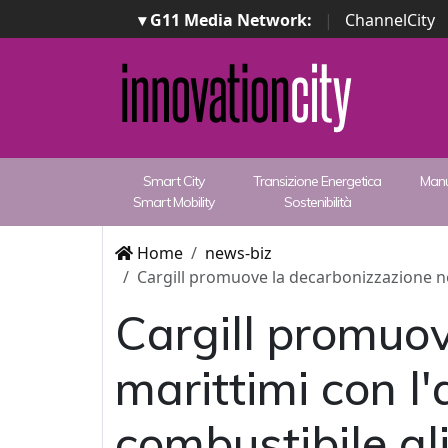
▾ G11 Media Network:
|
ChannelCity
Smart City
Transizione Energetica
Manu
Smart Mobility
Sostenibilità
Home
news-biz
Cargill promuove la decarbonizzazione ne
Cargill promuov
marittimi con l
combustibile a