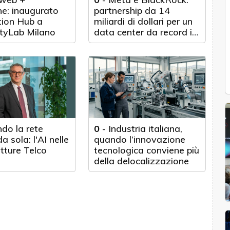
e: inaugurato
partnership da 14
tion Hub a
miliardi di dollari per un
tyLab Milano
data center da record in
Texas
do la rete
0
-
Industria italiana,
a sola: l'AI nelle
quando l’innovazione
utture Telco
tecnologica conviene più
della delocalizzazione