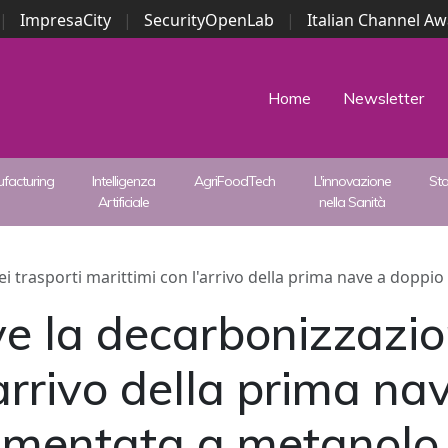
|
ImpresaCity
|
SecurityOpenLab
|
Italian Channel A
Security Awards
|
...
Home
Newsletter
facturing
Intelligenza
AgriFoodTech
L'innovazione
St
Artificiale
nella Sanità
i trasporti marittimi con l'arrivo della prima nave a doppi
e la decarbonizzazion
'arrivo della prima na
limentata a metanolo