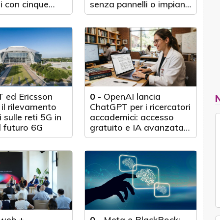
i con cinque
senza pannelli o impianti
nticipo
fisici
 ed Ericsson
0
-
OpenAI lancia
il rilevamento
ChatGPT per i ricercatori
 sulle reti 5G in
accademici: accesso
l futuro 6G
gratuito e IA avanzata
per 100.000 scienziati
web +
0
-
Meta e BlackRock: