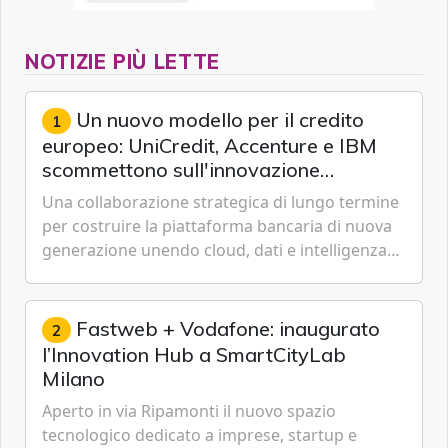
NOTIZIE PIÙ LETTE
Un nuovo modello per il credito
1
europeo: UniCredit, Accenture e IBM
scommettono sull'innovazione
tecnologica
Una collaborazione strategica di lungo termine
per costruire la piattaforma bancaria di nuova
generazione unendo cloud, dati e intelligenza
artificiale.
Fastweb + Vodafone: inaugurato
2
l’Innovation Hub a SmartCityLab
Milano
Aperto in via Ripamonti il nuovo spazio
tecnologico dedicato a imprese, startup e