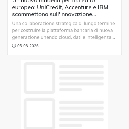
Un nuovo modello per il credito
europeo: UniCredit, Accenture e IBM
scommettono sull'innovazione
tecnologica
Una collaborazione strategica di lungo termine
per costruire la piattaforma bancaria di nuova
generazione unendo cloud, dati e intelligenza
artificiale.
05-08-2026