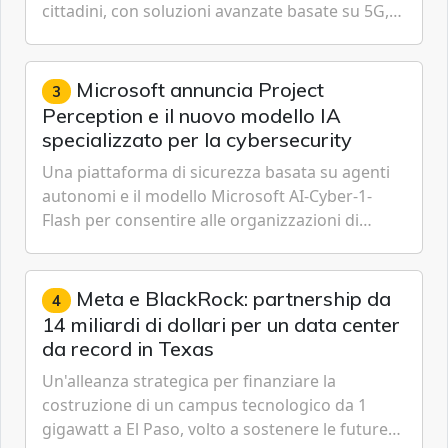
cittadini, con soluzioni avanzate basate su 5G,
IoT, Cloud, Intelligenza Artificiale e
Cybersecurity.
Microsoft annuncia Project
3
Perception e il nuovo modello IA
specializzato per la cybersecurity
Una piattaforma di sicurezza basata su agenti
autonomi e il modello Microsoft AI-Cyber-1-
Flash per consentire alle organizzazioni di
passare da una difesa reattiva a una strategia di
gestione continua del rischio.
Meta e BlackRock: partnership da
4
14 miliardi di dollari per un data center
da record in Texas
Un'alleanza strategica per finanziare la
costruzione di un campus tecnologico da 1
gigawatt a El Paso, volto a sostenere le future