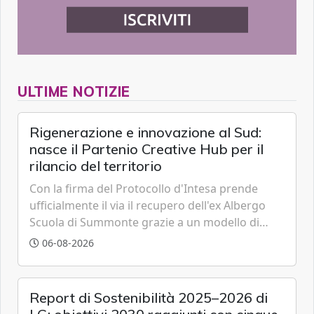
ULTIME NOTIZIE
Rigenerazione e innovazione al Sud:
nasce il Partenio Creative Hub per il
rilancio del territorio
Con la firma del Protocollo d'Intesa prende
ufficialmente il via il recupero dell'ex Albergo
Scuola di Summonte grazie a un modello di
partenariato pubblico-privato e a una rete di
06-08-2026
partner strategici d'eccellenza.
Report di Sostenibilità 2025–2026 di