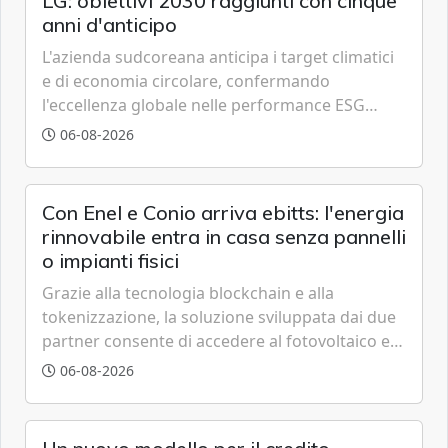
LG: obiettivi 2030 raggiunti con cinque
anni d'anticipo
L'azienda sudcoreana anticipa i target climatici
e di economia circolare, confermando
l'eccellenza globale nelle performance ESG
grazie a innovazione, accessibilità e governance
06-08-2026
trasparente.
Con Enel e Conio arriva ebitts: l'energia
rinnovabile entra in casa senza pannelli
o impianti fisici
Grazie alla tecnologia blockchain e alla
tokenizzazione, la soluzione sviluppata dai due
partner consente di accedere al fotovoltaico e
all'eolico ottenendo risparmi diretti in bolletta,
06-08-2026
offrendo un'alternativa ideale soprattutto per
chi vive in appartamento nei centri urbani.