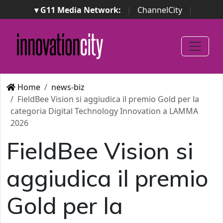
▾ G11 Media Network:
|
ChannelCity
|
ImpresaCity
|
SecurityOpenLab
|
Italian Channel
Awards
|
Italian Project Awards
|
Italian Security
Awards
|
...
Home
news-biz
FieldBee Vision si aggiudica il premio Gold per la
categoria Digital Technology Innovation a LAMMA
2026
FieldBee Vision si
aggiudica il premio
Gold per la