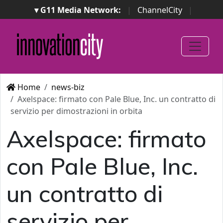
▾ G11 Media Network:
|
ChannelCity
|
ImpresaCity
|
SecurityOpenLab
|
Italian Channel
Awards
|
Italian Project Awards
|
Italian Security
Awards
|
...
Home
news-biz
Axelspace: firmato con Pale Blue, Inc. un contratto di
servizio per dimostrazioni in orbita
Axelspace: firmato
con Pale Blue, Inc.
un contratto di
servizio per