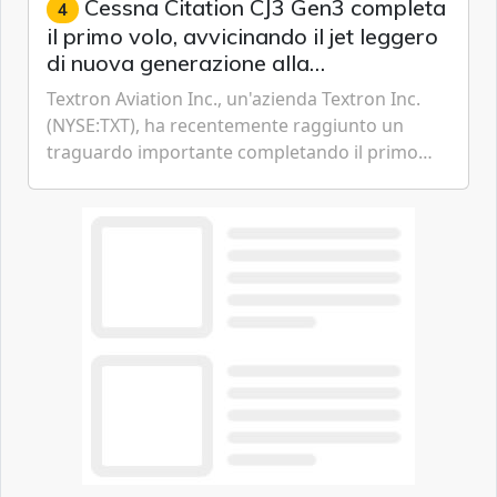
Cessna Citation CJ3 Gen3 completa
4
il primo volo, avvicinando il jet leggero
di nuova generazione alla
certificazione
Textron Aviation Inc., un'azienda Textron Inc.
(NYSE:TXT), ha recentemente raggiunto un
traguardo importante completando il primo
volo del prototipo di velivolo Cessna Citation CJ3
Gen3, avvicinando i...