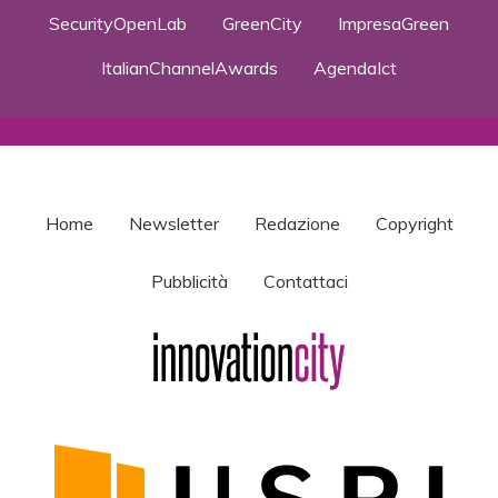
SecurityOpenLab
GreenCity
ImpresaGreen
ItalianChannelAwards
AgendaIct
Home
Newsletter
Redazione
Copyright
Pubblicità
Contattaci