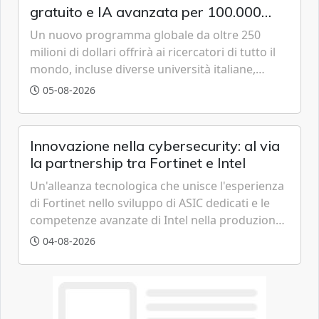
gratuito e IA avanzata per 100.000
scienziati
Un nuovo programma globale da oltre 250
milioni di dollari offrirà ai ricercatori di tutto il
mondo, incluse diverse università italiane,
strumenti avanzati basati sulla famiglia di
05-08-2026
modelli GPT-5.6 per accelerare le scoperte
scientifiche.
Innovazione nella cybersecurity: al via
la partnership tra Fortinet e Intel
Un'alleanza tecnologica che unisce l'esperienza
di Fortinet nello sviluppo di ASIC dedicati e le
competenze avanzate di Intel nella produzione
di semiconduttori per potenziare la
04-08-2026
cybersecurity e la resilienza della supply chain
globale.