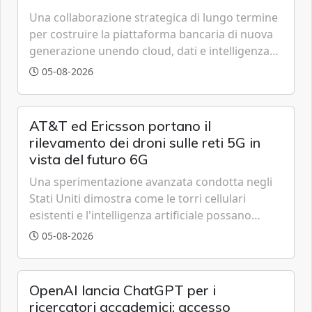
tecnologica
Una collaborazione strategica di lungo termine
per costruire la piattaforma bancaria di nuova
generazione unendo cloud, dati e intelligenza
artificiale.
05-08-2026
AT&T ed Ericsson portano il
rilevamento dei droni sulle reti 5G in
vista del futuro 6G
Una sperimentazione avanzata condotta negli
Stati Uniti dimostra come le torri cellulari
esistenti e l'intelligenza artificiale possano
tracciare velivoli a bassa quota in tempo reale,
05-08-2026
anticipando le funzionalità tipiche delle reti di
sesta generazione.
OpenAI lancia ChatGPT per i
ricercatori accademici: accesso