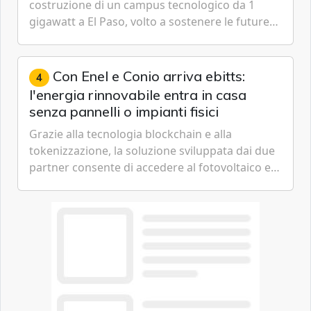
costruzione di un campus tecnologico da 1
gigawatt a El Paso, volto a sostenere le future
ambizioni di superintelligenza e intelligenza
artificiale dell'azienda di Mark Zuckerberg.
Con Enel e Conio arriva ebitts:
4
l'energia rinnovabile entra in casa
senza pannelli o impianti fisici
Grazie alla tecnologia blockchain e alla
tokenizzazione, la soluzione sviluppata dai due
partner consente di accedere al fotovoltaico e
all'eolico ottenendo risparmi diretti in bolletta,
offrendo un'alternativa ideale soprattutto per
chi vive in appartamento nei centri urbani.