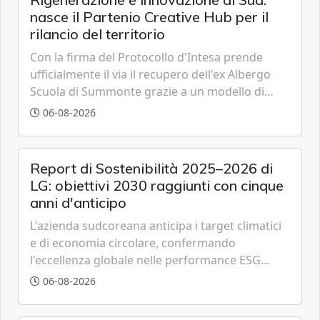
nasce il Partenio Creative Hub per il
rilancio del territorio
Con la firma del Protocollo d'Intesa prende
ufficialmente il via il recupero dell'ex Albergo
Scuola di Summonte grazie a un modello di
partenariato pubblico-privato e a una rete di
06-08-2026
partner strategici d'eccellenza.
Report di Sostenibilità 2025–2026 di
LG: obiettivi 2030 raggiunti con cinque
anni d'anticipo
L'azienda sudcoreana anticipa i target climatici
e di economia circolare, confermando
l'eccellenza globale nelle performance ESG
grazie a innovazione, accessibilità e governance
06-08-2026
trasparente.