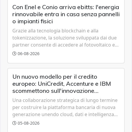
Con Enel e Conio arriva ebitts: l'energia
rinnovabile entra in casa senza pannelli
o impianti fisici
Grazie alla tecnologia blockchain e alla
tokenizzazione, la soluzione sviluppata dai due
partner consente di accedere al fotovoltaico e
all'eolico ottenendo risparmi diretti in bolletta,
06-08-2026
offrendo un'alternativa ideale soprattutto per
chi vive in appartamento nei centri urbani.
Un nuovo modello per il credito
europeo: UniCredit, Accenture e IBM
scommettono sull'innovazione
tecnologica
Una collaborazione strategica di lungo termine
per costruire la piattaforma bancaria di nuova
generazione unendo cloud, dati e intelligenza
artificiale.
05-08-2026