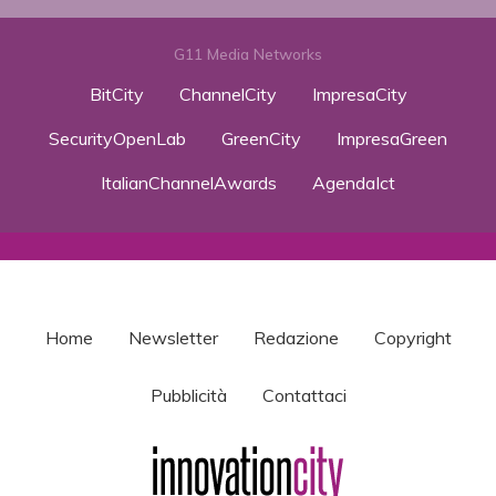
G11 Media Networks
BitCity
ChannelCity
ImpresaCity
SecurityOpenLab
GreenCity
ImpresaGreen
ItalianChannelAwards
AgendaIct
Home
Newsletter
Redazione
Copyright
Pubblicità
Contattaci