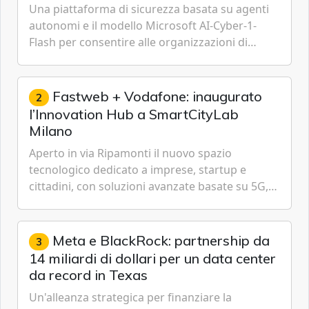
Una piattaforma di sicurezza basata su agenti
autonomi e il modello Microsoft AI-Cyber-1-
Flash per consentire alle organizzazioni di
passare da una difesa reattiva a una strategia di
gestione continua del rischio.
Fastweb + Vodafone: inaugurato
2
l’Innovation Hub a SmartCityLab
Milano
Aperto in via Ripamonti il nuovo spazio
tecnologico dedicato a imprese, startup e
cittadini, con soluzioni avanzate basate su 5G,
IoT, Cloud, Intelligenza Artificiale e
Cybersecurity.
Meta e BlackRock: partnership da
3
14 miliardi di dollari per un data center
da record in Texas
Un'alleanza strategica per finanziare la