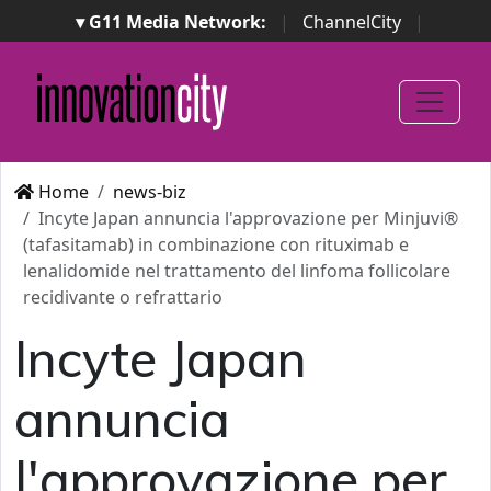
▾ G11 Media Network:
|
ChannelCity
|
ImpresaCity
|
SecurityOpenLab
|
Italian Channel
Awards
|
Italian Project Awards
|
Italian Security
Awards
|
...
Home
news-biz
Incyte Japan annuncia l'approvazione per Minjuvi®
(tafasitamab) in combinazione con rituximab e
lenalidomide nel trattamento del linfoma follicolare
recidivante o refrattario
Incyte Japan
annuncia
l'approvazione per