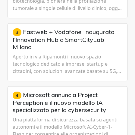
biotecnologia, pioniera nella profilazione
tumorale a singole cellule di livello clinico, oggi
ha annunciato dati indicanti che i profili di
espressione dell'...
Fastweb + Vodafone: inaugurato
3
l’Innovation Hub a SmartCityLab
Milano
Aperto in via Ripamonti il nuovo spazio
tecnologico dedicato a imprese, startup e
cittadini, con soluzioni avanzate basate su 5G,
IoT, Cloud, Intelligenza Artificiale e
Cybersecurity.
Microsoft annuncia Project
4
Perception e il nuovo modello IA
specializzato per la cybersecurity
Una piattaforma di sicurezza basata su agenti
autonomi e il modello Microsoft AI-Cyber-1-
Flash per consentire alle organizzazioni di