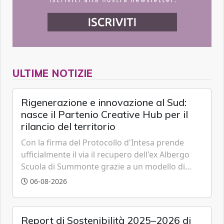
ULTIME NOTIZIE
Rigenerazione e innovazione al Sud:
nasce il Partenio Creative Hub per il
rilancio del territorio
Con la firma del Protocollo d'Intesa prende
ufficialmente il via il recupero dell'ex Albergo
Scuola di Summonte grazie a un modello di
partenariato pubblico-privato e a una rete di
06-08-2026
partner strategici d'eccellenza.
Report di Sostenibilità 2025–2026 di