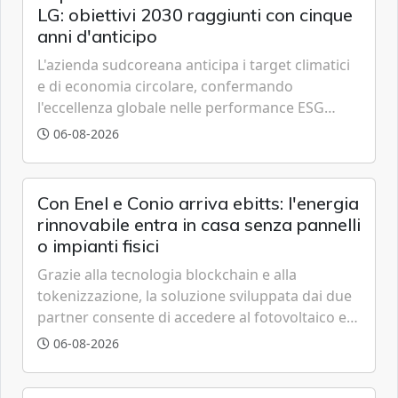
LG: obiettivi 2030 raggiunti con cinque
anni d'anticipo
L'azienda sudcoreana anticipa i target climatici
e di economia circolare, confermando
l'eccellenza globale nelle performance ESG
grazie a innovazione, accessibilità e governance
06-08-2026
trasparente.
Con Enel e Conio arriva ebitts: l'energia
rinnovabile entra in casa senza pannelli
o impianti fisici
Grazie alla tecnologia blockchain e alla
tokenizzazione, la soluzione sviluppata dai due
partner consente di accedere al fotovoltaico e
all'eolico ottenendo risparmi diretti in bolletta,
06-08-2026
offrendo un'alternativa ideale soprattutto per
chi vive in appartamento nei centri urbani.