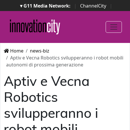
▾ G11 Media Network:
|
ChannelCity
|
ImpresaCity
|
SecurityOpenLab
|
Italian Channel
Awards
|
Italian Project Awards
|
Italian Security
Awards
|
...
Home
news-biz
Aptiv e Vecna Robotics svilupperanno i robot mobili
autonomi di prossima generazione
Aptiv e Vecna
Robotics
svilupperanno i
robot mobili