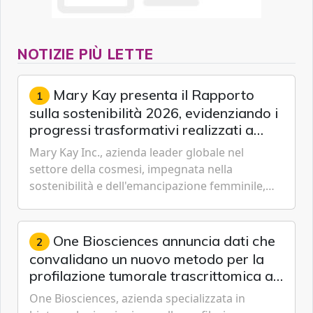
NOTIZIE PIÙ LETTE
Mary Kay presenta il Rapporto
1
sulla sostenibilità 2026, evidenziando i
progressi trasformativi realizzati a
livello globale nelle sfere sociale,
Mary Kay Inc., azienda leader globale nel
economica e ambientale
settore della cosmesi, impegnata nella
sostenibilità e dell'emancipazione femminile,
oggi ha presentato il suo Rapporto sulla
sostenibilità 2026, una panora...
One Biosciences annuncia dati che
2
convalidano un nuovo metodo per la
profilazione tumorale trascrittomica a
singole cellule da campioni istologici
One Biosciences, azienda specializzata in