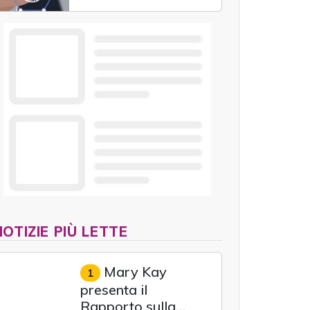
nuova generazione
unendo cloud, dati e
intelligenza artificiale.
NOTIZIE PIÙ LETTE
Mary Kay
1
presenta il
Rapporto sulla