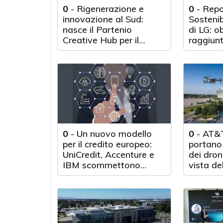
0
-
Rigenerazione e
0
-
Repo
innovazione al Sud:
Sosteni
nasce il Partenio
di LG: o
Creative Hub per il
raggiunt
rilancio del territorio
anni d'a
0
-
Un nuovo modello
0
-
AT&T
per il credito europeo:
portano 
UniCredit, Accenture e
dei droni
IBM scommettono
vista de
sull'innovazione
tecnologica