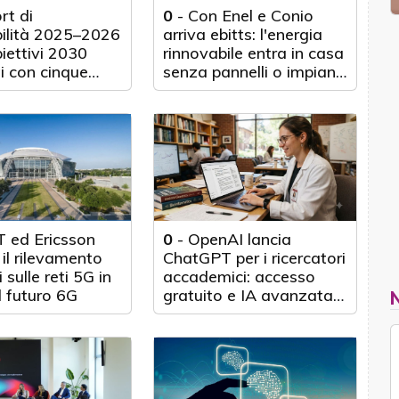
rt di
0
-
Con Enel e Conio
bilità 2025–2026
arriva ebitts: l'energia
biettivi 2030
rinnovabile entra in casa
i con cinque
senza pannelli o impianti
nticipo
fisici
 ed Ericsson
0
-
OpenAI lancia
il rilevamento
ChatGPT per i ricercatori
 sulle reti 5G in
accademici: accesso
l futuro 6G
gratuito e IA avanzata
per 100.000 scienziati