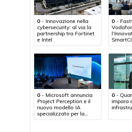
0
-
Innovazione nella
0
-
Fast
cybersecurity: al via la
Vodafon
partnership tra Fortinet
l’Innova
e Intel
SmartCi
0
-
Microsoft annuncia
0
-
Quan
Project Perception e il
impara d
nuovo modello IA
infrastr
specializzato per la
cybersecurity