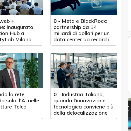
web +
0
-
Meta e BlackRock:
e: inaugurato
partnership da 14
tion Hub a
miliardi di dollari per un
tyLab Milano
data center da record in
Texas
do la rete
0
-
Industria italiana,
a sola: l'AI nelle
quando l’innovazione
utture Telco
tecnologica conviene più
della delocalizzazione