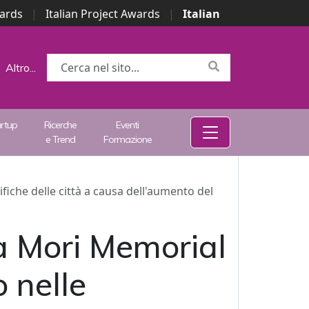
wards
|
Italian Project Awards
|
Italian
Altro...
artup
Ricerche
Eventi
e Trend
Formazione
iche delle città a causa dell'aumento del
la Mori Memorial
 nelle