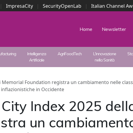
|
ImpresaCity
|
SecurityOpenLab
|
Italian Channel A
Security Awards
|
...
Home
Newsletter
facturing
Intelligenza
AgriFoodTech
L'innovazione
St
Artificiale
nella Sanità
i Memorial Foundation registra un cambiamento nelle classif
 inflazionistiche in Occidente
 City Index 2025 del
istra un cambiamento