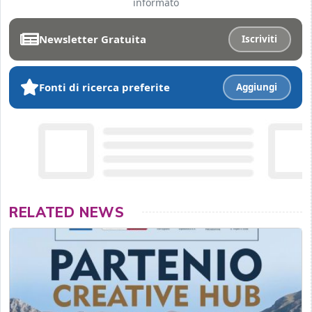
informato
Newsletter Gratuita
Iscriviti
Fonti di ricerca preferite
Aggiungi
RELATED NEWS