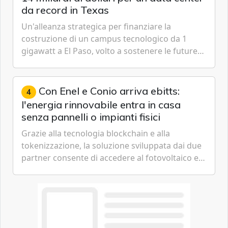
da record in Texas
Un'alleanza strategica per finanziare la
costruzione di un campus tecnologico da 1
gigawatt a El Paso, volto a sostenere le future
ambizioni di superintelligenza e intelligenza
artificiale dell'azienda di Mark Zuckerberg.
Con Enel e Conio arriva ebitts:
4
l'energia rinnovabile entra in casa
senza pannelli o impianti fisici
Grazie alla tecnologia blockchain e alla
tokenizzazione, la soluzione sviluppata dai due
partner consente di accedere al fotovoltaico e
all'eolico ottenendo risparmi diretti in bolletta,
offrendo un'alternativa ideale soprattutto per
chi vive in appartamento nei centri urbani.