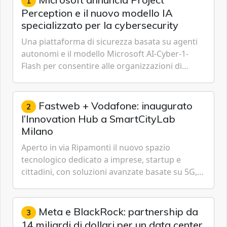
1
Perception e il nuovo modello IA
specializzato per la cybersecurity
Una piattaforma di sicurezza basata su agenti
autonomi e il modello Microsoft AI-Cyber-1-
Flash per consentire alle organizzazioni di
passare da una difesa reattiva a una strategia di
gestione continua del rischio.
Fastweb + Vodafone: inaugurato
2
l’Innovation Hub a SmartCityLab
Milano
Aperto in via Ripamonti il nuovo spazio
tecnologico dedicato a imprese, startup e
cittadini, con soluzioni avanzate basate su 5G,
IoT, Cloud, Intelligenza Artificiale e
Cybersecurity.
Meta e BlackRock: partnership da
3
14 miliardi di dollari per un data center