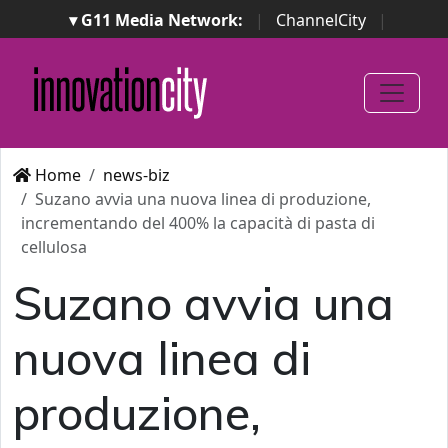
▾ G11 Media Network:
|
ChannelCity
|
ImpresaCity
|
SecurityOpenLab
|
Italian Channel
Awards
|
Italian Project Awards
|
Italian Security
Awards
|
...
Home
news-biz
Suzano avvia una nuova linea di produzione,
incrementando del 400% la capacità di pasta di
cellulosa
Suzano avvia una
nuova linea di
produzione,