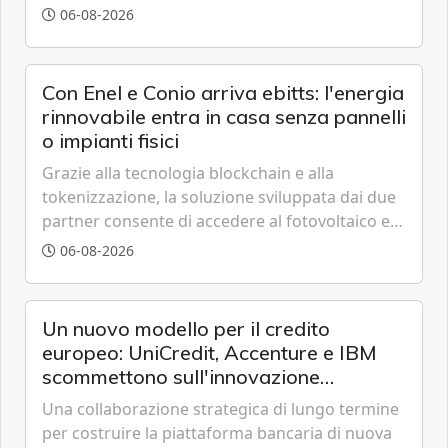
grazie a innovazione, accessibilità e governance
06-08-2026
trasparente.
Con Enel e Conio arriva ebitts: l'energia
rinnovabile entra in casa senza pannelli
o impianti fisici
Grazie alla tecnologia blockchain e alla
tokenizzazione, la soluzione sviluppata dai due
partner consente di accedere al fotovoltaico e
all'eolico ottenendo risparmi diretti in bolletta,
06-08-2026
offrendo un'alternativa ideale soprattutto per
chi vive in appartamento nei centri urbani.
Un nuovo modello per il credito
europeo: UniCredit, Accenture e IBM
scommettono sull'innovazione
tecnologica
Una collaborazione strategica di lungo termine
per costruire la piattaforma bancaria di nuova