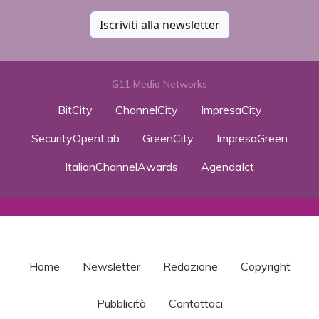
Iscriviti alla newsletter
G11 Media Networks
BitCity
ChannelCity
ImpresaCity
SecurityOpenLab
GreenCity
ImpresaGreen
ItalianChannelAwards
AgendaIct
Home
Newsletter
Redazione
Copyright
Pubblicità
Contattaci