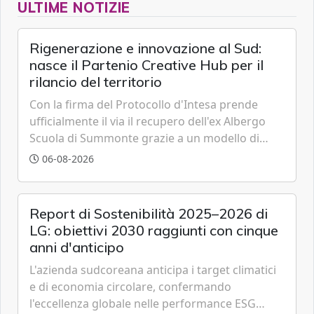
ULTIME NOTIZIE
Rigenerazione e innovazione al Sud:
nasce il Partenio Creative Hub per il
rilancio del territorio
Con la firma del Protocollo d'Intesa prende
ufficialmente il via il recupero dell'ex Albergo
Scuola di Summonte grazie a un modello di
partenariato pubblico-privato e a una rete di
06-08-2026
partner strategici d'eccellenza.
Report di Sostenibilità 2025–2026 di
LG: obiettivi 2030 raggiunti con cinque
anni d'anticipo
L'azienda sudcoreana anticipa i target climatici
e di economia circolare, confermando
l'eccellenza globale nelle performance ESG