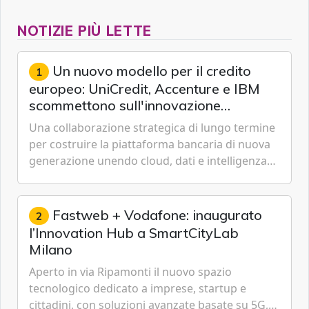
NOTIZIE PIÙ LETTE
Un nuovo modello per il credito
1
europeo: UniCredit, Accenture e IBM
scommettono sull'innovazione
tecnologica
Una collaborazione strategica di lungo termine
per costruire la piattaforma bancaria di nuova
generazione unendo cloud, dati e intelligenza
artificiale.
Fastweb + Vodafone: inaugurato
2
l’Innovation Hub a SmartCityLab
Milano
Aperto in via Ripamonti il nuovo spazio
tecnologico dedicato a imprese, startup e
cittadini, con soluzioni avanzate basate su 5G,