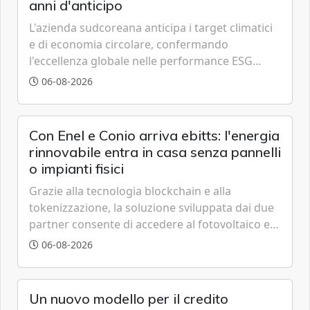
anni d'anticipo
L'azienda sudcoreana anticipa i target climatici
e di economia circolare, confermando
l'eccellenza globale nelle performance ESG
grazie a innovazione, accessibilità e governance
06-08-2026
trasparente.
Con Enel e Conio arriva ebitts: l'energia
rinnovabile entra in casa senza pannelli
o impianti fisici
Grazie alla tecnologia blockchain e alla
tokenizzazione, la soluzione sviluppata dai due
partner consente di accedere al fotovoltaico e
all'eolico ottenendo risparmi diretti in bolletta,
06-08-2026
offrendo un'alternativa ideale soprattutto per
chi vive in appartamento nei centri urbani.
Un nuovo modello per il credito