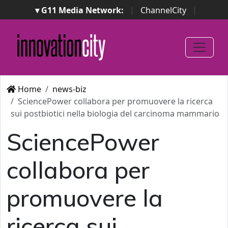
▾ G11 Media Network:
|
ChannelCity
|
ImpresaCity
|
SecurityOpenLab
|
Italian Channel
Awards
|
Italian Project Awards
|
Italian Security
Awards
|
...
Home
news-biz
SciencePower collabora per promuovere la ricerca
sui postbiotici nella biologia del carcinoma mammario
SciencePower
collabora per
promuovere la
ricerca sui