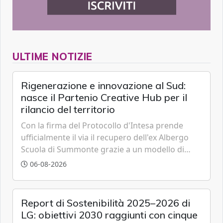
ULTIME NOTIZIE
Rigenerazione e innovazione al Sud:
nasce il Partenio Creative Hub per il
rilancio del territorio
Con la firma del Protocollo d'Intesa prende
ufficialmente il via il recupero dell'ex Albergo
Scuola di Summonte grazie a un modello di
partenariato pubblico-privato e a una rete di
06-08-2026
partner strategici d'eccellenza.
Report di Sostenibilità 2025–2026 di
LG: obiettivi 2030 raggiunti con cinque