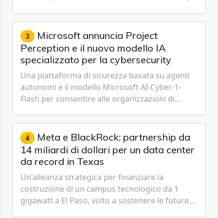
IoT, Cloud, Intelligenza Artificiale e
Cybersecurity.
Microsoft annuncia Project
3
Perception e il nuovo modello IA
specializzato per la cybersecurity
Una piattaforma di sicurezza basata su agenti
autonomi e il modello Microsoft AI-Cyber-1-
Flash per consentire alle organizzazioni di
passare da una difesa reattiva a una strategia di
gestione continua del rischio.
Meta e BlackRock: partnership da
4
14 miliardi di dollari per un data center
da record in Texas
Un'alleanza strategica per finanziare la
costruzione di un campus tecnologico da 1
gigawatt a El Paso, volto a sostenere le future
ambizioni di superintelligenza e intelligenza