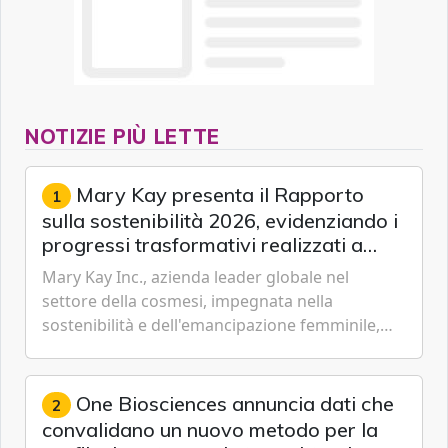
NOTIZIE PIÙ LETTE
Mary Kay presenta il Rapporto
1
sulla sostenibilità 2026, evidenziando i
progressi trasformativi realizzati a
livello globale nelle sfere sociale,
Mary Kay Inc., azienda leader globale nel
economica e ambientale
settore della cosmesi, impegnata nella
sostenibilità e dell'emancipazione femminile,
oggi ha presentato il suo Rapporto sulla
sostenibilità 2026, una panora...
One Biosciences annuncia dati che
2
convalidano un nuovo metodo per la