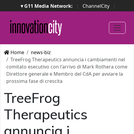
▾ G11 Media Network:
|
ChannelCity
|
ImpresaCity
|
SecurityOpenLab
|
Italian Channel
Awards
|
Italian Project Awards
|
Italian Security
Awards
|
...
Home
news-biz
TreeFrog Therapeutics annuncia i cambiamenti nel
comitato esecutivo con l'arrivo di Mark Rothera come
Direttore generale e Membro del CdA per avviare la
prossima fase di crescita
TreeFrog
Therapeutics
annuncia i