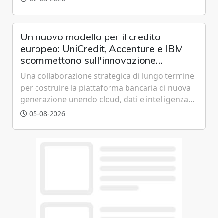
offrendo un'alternativa ideale soprattutto per
chi vive in appartamento nei centri urbani.
Un nuovo modello per il credito
europeo: UniCredit, Accenture e IBM
scommettono sull'innovazione
tecnologica
Una collaborazione strategica di lungo termine
per costruire la piattaforma bancaria di nuova
generazione unendo cloud, dati e intelligenza
artificiale.
05-08-2026