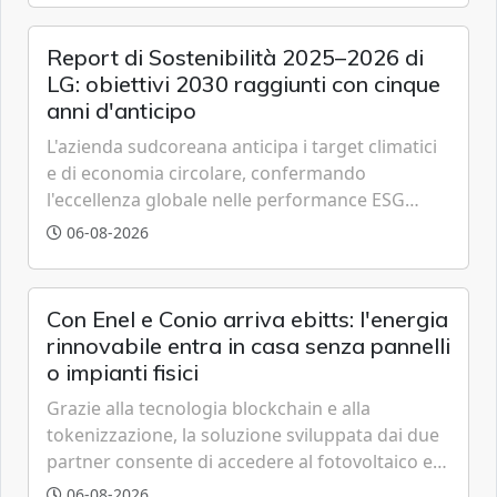
Report di Sostenibilità 2025–2026 di
LG: obiettivi 2030 raggiunti con cinque
anni d'anticipo
L'azienda sudcoreana anticipa i target climatici
e di economia circolare, confermando
l'eccellenza globale nelle performance ESG
grazie a innovazione, accessibilità e governance
06-08-2026
trasparente.
Con Enel e Conio arriva ebitts: l'energia
rinnovabile entra in casa senza pannelli
o impianti fisici
Grazie alla tecnologia blockchain e alla
tokenizzazione, la soluzione sviluppata dai due
partner consente di accedere al fotovoltaico e
all'eolico ottenendo risparmi diretti in bolletta,
06-08-2026