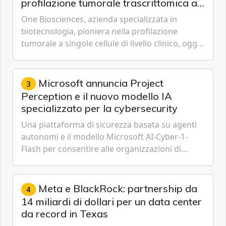
profilazione tumorale trascrittomica a
singole cellule da campioni istologici
One Biosciences, azienda specializzata in
biotecnologia, pioniera nella profilazione
tumorale a singole cellule di livello clinico, oggi
ha annunciato dati indicanti che i profili di
espressione dell'...
Microsoft annuncia Project
3
Perception e il nuovo modello IA
specializzato per la cybersecurity
Una piattaforma di sicurezza basata su agenti
autonomi e il modello Microsoft AI-Cyber-1-
Flash per consentire alle organizzazioni di
passare da una difesa reattiva a una strategia di
gestione continua del rischio.
Meta e BlackRock: partnership da
4
14 miliardi di dollari per un data center
da record in Texas