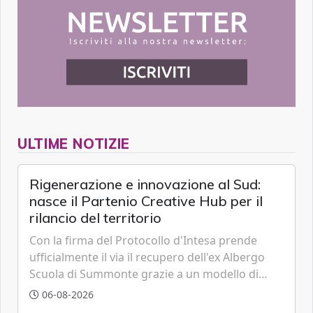
ULTIME NOTIZIE
Rigenerazione e innovazione al Sud:
nasce il Partenio Creative Hub per il
rilancio del territorio
Con la firma del Protocollo d'Intesa prende
ufficialmente il via il recupero dell'ex Albergo
Scuola di Summonte grazie a un modello di
partenariato pubblico-privato e a una rete di
06-08-2026
partner strategici d'eccellenza.