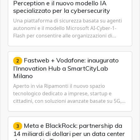
Perception e il nuovo modello IA
specializzato per la cybersecurity
Una piattaforma di sicurezza basata su agenti
autonomi e il modello Microsoft AI-Cyber-1-
Flash per consentire alle organizzazioni di
passare da una difesa reattiva a una strategia di
gestione continua del rischio.
Fastweb + Vodafone: inaugurato
2
l’Innovation Hub a SmartCityLab
Milano
Aperto in via Ripamonti il nuovo spazio
tecnologico dedicato a imprese, startup e
cittadini, con soluzioni avanzate basate su 5G,
IoT, Cloud, Intelligenza Artificiale e
Cybersecurity.
Meta e BlackRock: partnership da
3
14 miliardi di dollari per un data center