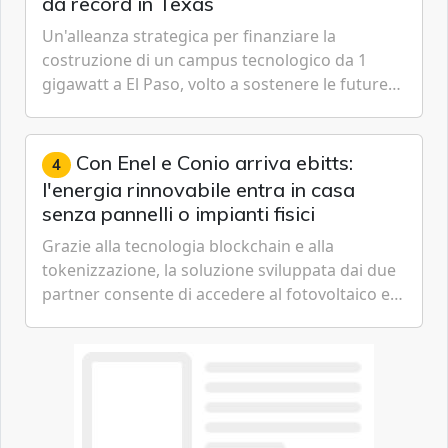
da record in Texas
Un'alleanza strategica per finanziare la
costruzione di un campus tecnologico da 1
gigawatt a El Paso, volto a sostenere le future
ambizioni di superintelligenza e intelligenza
artificiale dell'azienda di Mark Zuckerberg.
Con Enel e Conio arriva ebitts:
4
l'energia rinnovabile entra in casa
senza pannelli o impianti fisici
Grazie alla tecnologia blockchain e alla
tokenizzazione, la soluzione sviluppata dai due
partner consente di accedere al fotovoltaico e
all'eolico ottenendo risparmi diretti in bolletta,
offrendo un'alternativa ideale soprattutto per
chi vive in appartamento nei centri urbani.