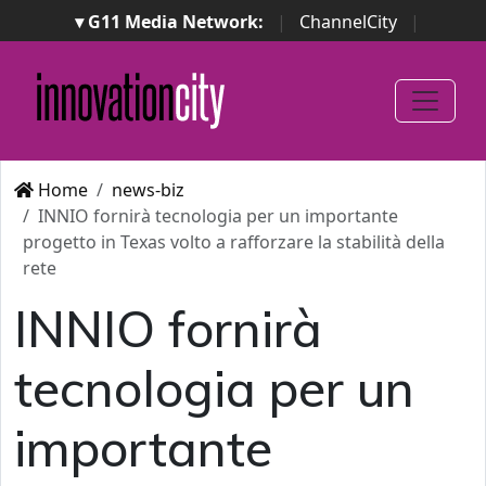
▾ G11 Media Network:
|
ChannelCity
|
ImpresaCity
|
SecurityOpenLab
|
Italian Channel
Awards
|
Italian Project Awards
|
Italian Security
Awards
|
...
Home
news-biz
INNIO fornirà tecnologia per un importante
progetto in Texas volto a rafforzare la stabilità della
rete
INNIO fornirà
tecnologia per un
importante