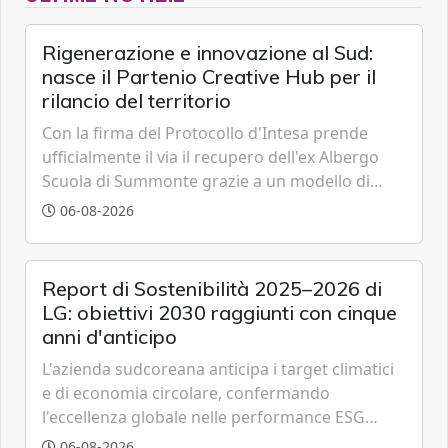
Rigenerazione e innovazione al Sud:
nasce il Partenio Creative Hub per il
rilancio del territorio
Con la firma del Protocollo d'Intesa prende
ufficialmente il via il recupero dell'ex Albergo
Scuola di Summonte grazie a un modello di
partenariato pubblico-privato e a una rete di
06-08-2026
partner strategici d'eccellenza.
Report di Sostenibilità 2025–2026 di
LG: obiettivi 2030 raggiunti con cinque
anni d'anticipo
L'azienda sudcoreana anticipa i target climatici
e di economia circolare, confermando
l'eccellenza globale nelle performance ESG
grazie a innovazione, accessibilità e governance
06-08-2026