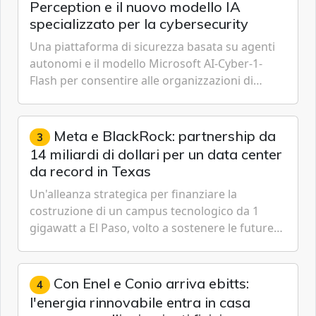
Perception e il nuovo modello IA
specializzato per la cybersecurity
Una piattaforma di sicurezza basata su agenti
autonomi e il modello Microsoft AI-Cyber-1-
Flash per consentire alle organizzazioni di
passare da una difesa reattiva a una strategia di
gestione continua del rischio.
Meta e BlackRock: partnership da
3
14 miliardi di dollari per un data center
da record in Texas
Un'alleanza strategica per finanziare la
costruzione di un campus tecnologico da 1
gigawatt a El Paso, volto a sostenere le future
ambizioni di superintelligenza e intelligenza
artificiale dell'azienda di Mark Zuckerberg.
Con Enel e Conio arriva ebitts:
4
l'energia rinnovabile entra in casa