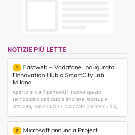
NOTIZIE PIÙ LETTE
Fastweb + Vodafone: inaugurato
1
l’Innovation Hub a SmartCityLab
Milano
Aperto in via Ripamonti il nuovo spazio
tecnologico dedicato a imprese, startup e
cittadini, con soluzioni avanzate basate su 5G,
IoT, Cloud, Intelligenza Artificiale e
Cybersecurity.
Microsoft annuncia Project
2