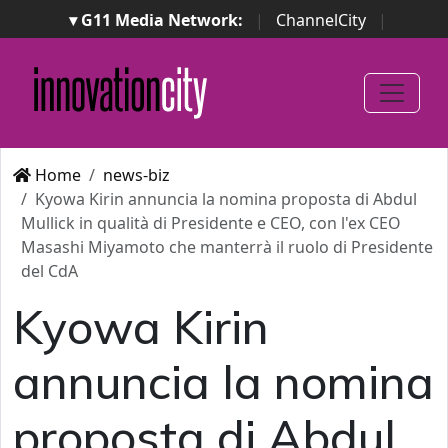
▾ G11 Media Network:
|
ChannelCity
|
ImpresaCity
|
SecurityOpenLab
|
Italian Channel
Awards
|
Italian Project Awards
|
Italian Security
Awards
|
...
Home
news-biz
Kyowa Kirin annuncia la nomina proposta di Abdul
Mullick in qualità di Presidente e CEO, con l'ex CEO
Masashi Miyamoto che manterrà il ruolo di Presidente
del CdA
Kyowa Kirin
annuncia la nomina
proposta di Abdul