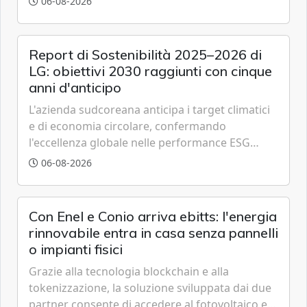
06-08-2026
partner strategici d'eccellenza.
Report di Sostenibilità 2025–2026 di
LG: obiettivi 2030 raggiunti con cinque
anni d'anticipo
L'azienda sudcoreana anticipa i target climatici
e di economia circolare, confermando
l'eccellenza globale nelle performance ESG
grazie a innovazione, accessibilità e governance
06-08-2026
trasparente.
Con Enel e Conio arriva ebitts: l'energia
rinnovabile entra in casa senza pannelli
o impianti fisici
Grazie alla tecnologia blockchain e alla
tokenizzazione, la soluzione sviluppata dai due
partner consente di accedere al fotovoltaico e