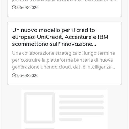
all'eolico ottenendo risparmi diretti in bolletta,
06-08-2026
offrendo un'alternativa ideale soprattutto per
chi vive in appartamento nei centri urbani.
Un nuovo modello per il credito
europeo: UniCredit, Accenture e IBM
scommettono sull'innovazione
tecnologica
Una collaborazione strategica di lungo termine
per costruire la piattaforma bancaria di nuova
generazione unendo cloud, dati e intelligenza
artificiale.
05-08-2026