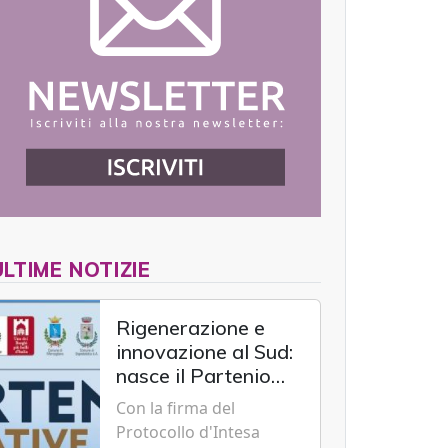
ULTIME NOTIZIE
Rigenerazione e
innovazione al Sud:
nasce il Partenio
Creative Hub per il
Con la firma del
rilancio del
Protocollo d'Intesa
territorio