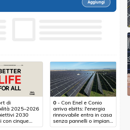
Aggiungi
rt di
0
-
Con Enel e Conio
bilità 2025–2026
arriva ebitts: l'energia
biettivi 2030
rinnovabile entra in casa
i con cinque
senza pannelli o impianti
nticipo
fisici