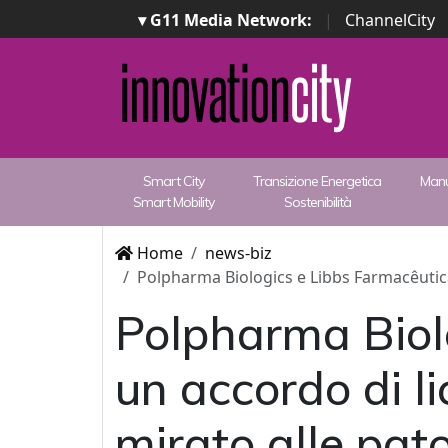
▾ G11 Media Network:
|
ChannelCity
Smart City
Transizione Energetica
Manu
Smart Mobility
Sostenibilità
Home
news-biz
Polpharma Biologics e Libbs Farmacêutica
Polpharma Biol
un accordo di li
mirato alle pat