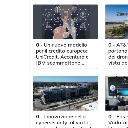
0
-
Un nuovo modello
0
-
AT&T
per il credito europeo:
portano 
UniCredit, Accenture e
dei droni
IBM scommettono
vista de
sull'innovazione
tecnologica
0
-
Innovazione nella
0
-
Fast
cybersecurity: al via la
Vodafon