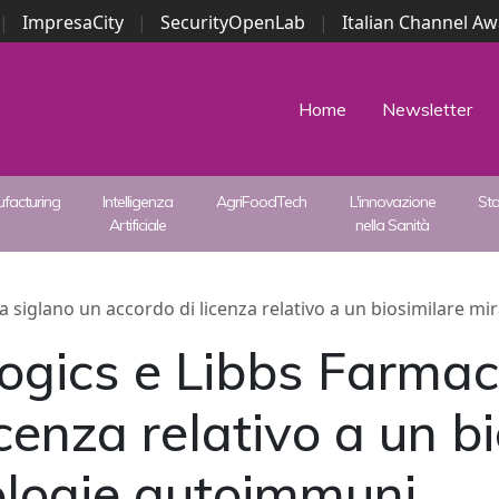
|
ImpresaCity
|
SecurityOpenLab
|
Italian Channel A
Security Awards
|
...
Home
Newsletter
facturing
Intelligenza
AgriFoodTech
L'innovazione
St
Artificiale
nella Sanità
 siglano un accordo di licenza relativo a un biosimilare mi
ogics e Libbs Farmac
cenza relativo a un b
ologie autoimmuni