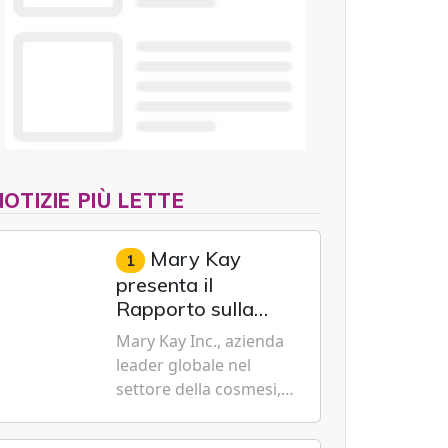
NOTIZIE PIÙ LETTE
Mary Kay
1
presenta il
Rapporto sulla
sostenibilità 2026,
Mary Kay Inc., azienda
evidenziando i
leader globale nel
progressi
settore della cosmesi,
trasformativi
impegnata nella
realizzati a livello
sostenibilità e