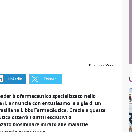
Business Wire
eader biofarmaceutico specializzato nello
lari, annuncia con entusiasmo la sigla di un
rasiliana Libbs Farmacêutica. Grazie a questa
ca otterrà i diritti esclusivi di
zato biosimilare mirato alle malattie
n rapida espansione.