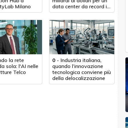
tion Hub a
miliardi di dollari per un
tyLab Milano
data center da record in
Texas
do la rete
0
-
Industria italiana,
a sola: l'AI nelle
quando l’innovazione
utture Telco
tecnologica conviene più
della delocalizzazione