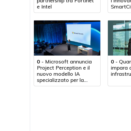
partnership tra Fortinet
l’Innova
e Intel
SmartCi
0
-
Microsoft annuncia
0
-
Quan
Project Perception e il
impara d
nuovo modello IA
infrastr
specializzato per la
cybersecurity