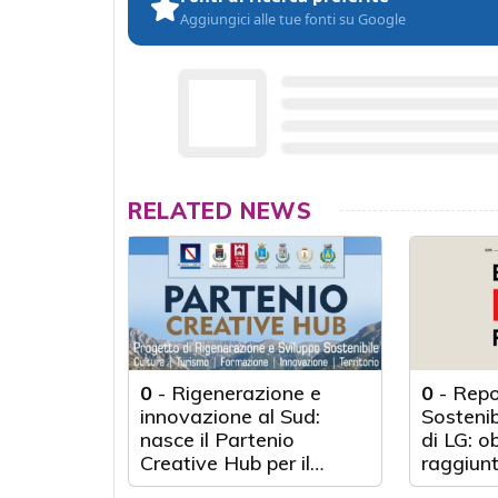
Aggiungici alle tue fonti su Google
RELATED NEWS
0
-
Rigenerazione e
0
-
Repo
innovazione al Sud:
Sosteni
nasce il Partenio
di LG: o
Creative Hub per il
raggiunt
rilancio del territorio
anni d'a