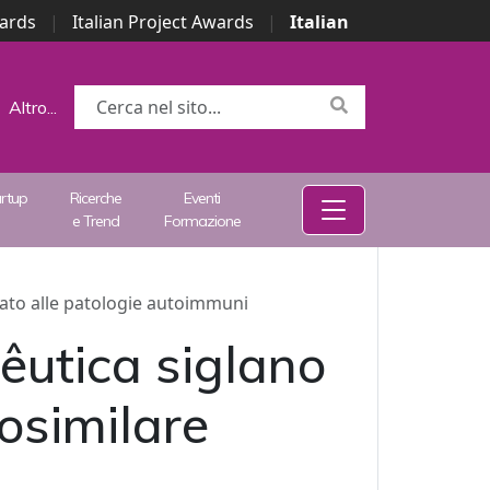
wards
|
Italian Project Awards
|
Italian
Altro...
artup
Ricerche
Eventi
e Trend
Formazione
rato alle patologie autoimmuni
êutica siglano
iosimilare