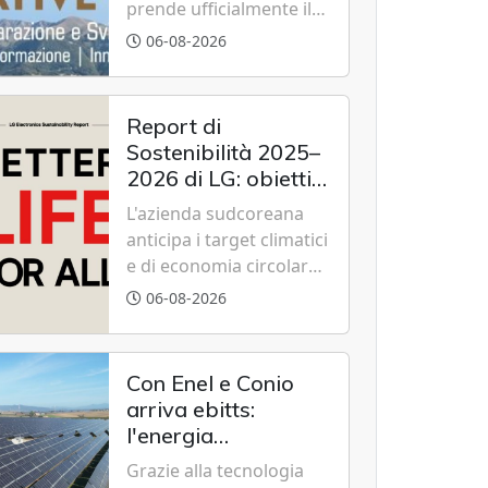
prende ufficialmente il
via il recupero dell'ex
06-08-2026
Albergo Scuola di
Summonte grazie a un
modello di partenariato
Report di
pubblico-privato e a una
Sostenibilità 2025–
rete di partner strategici
2026 di LG: obiettivi
d'eccellenza.
2030 raggiunti con
L'azienda sudcoreana
cinque anni
anticipa i target climatici
d'anticipo
e di economia circolare,
confermando
06-08-2026
l'eccellenza globale nelle
performance ESG grazie
a innovazione,
Con Enel e Conio
accessibilità e
arriva ebitts:
governance
l'energia
trasparente.
rinnovabile entra in
Grazie alla tecnologia
casa senza pannelli