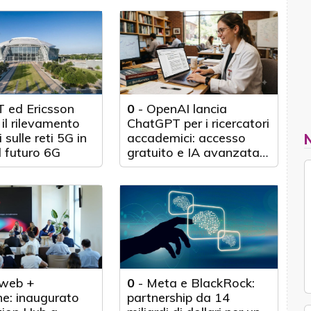
 ed Ericsson
0
-
OpenAI lancia
il rilevamento
ChatGPT per i ricercatori
 sulle reti 5G in
accademici: accesso
l futuro 6G
gratuito e IA avanzata
per 100.000 scienziati
web +
0
-
Meta e BlackRock:
e: inaugurato
partnership da 14