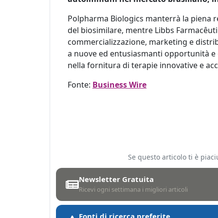
Polpharma Biologics manterrà la piena re
del biosimilare, mentre Libbs Farmacêutic
commercializzazione, marketing e distribu
a nuove ed entusiasmanti opportunità e 
nella fornitura di terapie innovative e acce
Fonte:
Business Wire
Se questo articolo ti è pia
Newsletter Gratuita
Ricevi ogni settimana i migliori articoli
Fonti di ricerca preferite