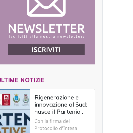
ULTIME NOTIZIE
Rigenerazione e
innovazione al Sud:
nasce il Partenio
Creative Hub per il
Con la firma del
rilancio del
Protocollo d'Intesa
territorio