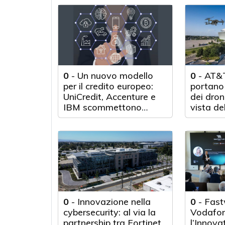
0
-
Un nuovo modello
0
-
AT&T
per il credito europeo:
portano 
UniCredit, Accenture e
dei droni
IBM scommettono
vista de
sull'innovazione
tecnologica
0
-
Innovazione nella
0
-
Fast
cybersecurity: al via la
Vodafon
partnership tra Fortinet
l’Innova