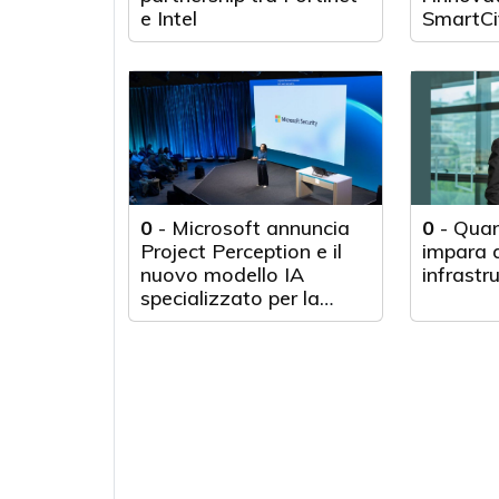
e Intel
SmartCi
0
-
Microsoft annuncia
0
-
Quan
Project Perception e il
impara d
nuovo modello IA
infrastr
specializzato per la
cybersecurity