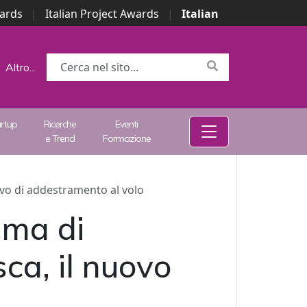
wards
|
Italian Project Awards
|
Italian
Altro...
artup
Ricerche
Eventi
e Trend
Formazione
vo di addestramento al volo
mma di
ca, il nuovo