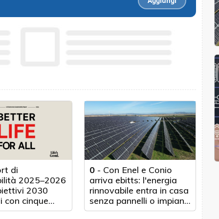
Aggiungi
rt di
0
-
Con Enel e Conio
bilità 2025–2026
arriva ebitts: l'energia
biettivi 2030
rinnovabile entra in casa
i con cinque
senza pannelli o impianti
nticipo
fisici