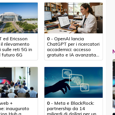
 ed Ericsson
0
-
OpenAI lancia
il rilevamento
ChatGPT per i ricercatori
 sulle reti 5G in
accademici: accesso
l futuro 6G
gratuito e IA avanzata
per 100.000 scienziati
web +
0
-
Meta e BlackRock:
e: inaugurato
partnership da 14
tion Hub a
miliardi di dollari per un