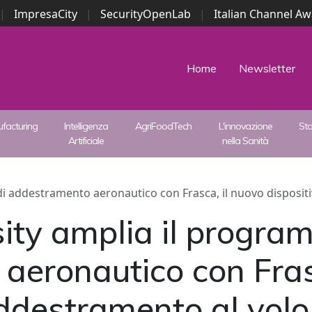
|
ImpresaCity
|
SecurityOpenLab
|
Italian Channel A
Security Awards
|
...
Home
Newsletter
facturing
Intelligenza
AgriFoodTech
L'innovazione
St
Artificiale
nella Sanità
i addestramento aeronautico con Frasca, il nuovo dispositi
ity amplia il progra
aeronautico con Fras
addestramento al volo