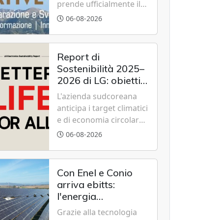
prende ufficialmente il
via il recupero dell'ex
06-08-2026
Albergo Scuola di
Summonte grazie a un
modello di partenariato
Report di
pubblico-privato e a una
Sostenibilità 2025–
rete di partner strategici
2026 di LG: obiettivi
d'eccellenza.
2030 raggiunti con
L'azienda sudcoreana
cinque anni
anticipa i target climatici
d'anticipo
e di economia circolare,
confermando
06-08-2026
l'eccellenza globale nelle
performance ESG grazie
a innovazione,
Con Enel e Conio
accessibilità e
arriva ebitts:
governance
l'energia
trasparente.
rinnovabile entra in
Grazie alla tecnologia
casa senza pannelli