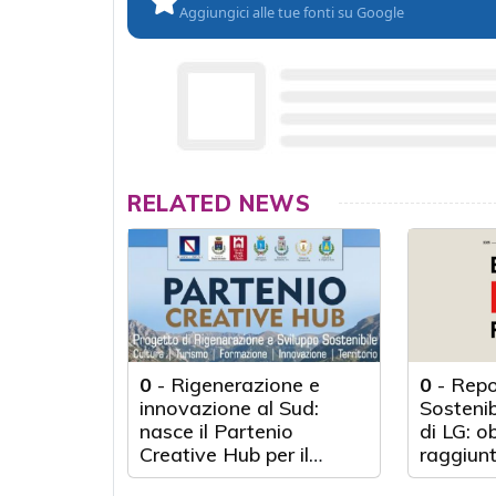
Aggiungici alle tue fonti su Google
RELATED NEWS
0
-
Rigenerazione e
0
-
Repo
innovazione al Sud:
Sosteni
nasce il Partenio
di LG: o
Creative Hub per il
raggiunt
rilancio del territorio
anni d'a