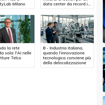
tyLab Milano
data center da record in
Texas
do la rete
0
-
Industria italiana,
a sola: l'AI nelle
quando l’innovazione
utture Telco
tecnologica conviene più
della delocalizzazione