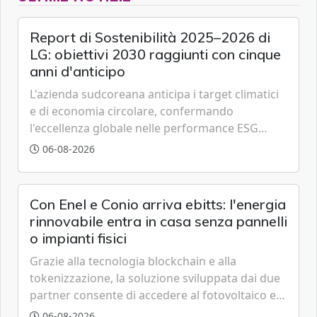
Report di Sostenibilità 2025–2026 di
LG: obiettivi 2030 raggiunti con cinque
anni d'anticipo
L'azienda sudcoreana anticipa i target climatici
e di economia circolare, confermando
l'eccellenza globale nelle performance ESG
grazie a innovazione, accessibilità e governance
06-08-2026
trasparente.
Con Enel e Conio arriva ebitts: l'energia
rinnovabile entra in casa senza pannelli
o impianti fisici
Grazie alla tecnologia blockchain e alla
tokenizzazione, la soluzione sviluppata dai due
partner consente di accedere al fotovoltaico e
all'eolico ottenendo risparmi diretti in bolletta,
06-08-2026