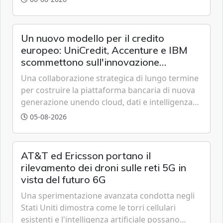
offrendo un'alternativa ideale soprattutto per
chi vive in appartamento nei centri urbani.
Un nuovo modello per il credito
europeo: UniCredit, Accenture e IBM
scommettono sull'innovazione
tecnologica
Una collaborazione strategica di lungo termine
per costruire la piattaforma bancaria di nuova
generazione unendo cloud, dati e intelligenza
artificiale.
05-08-2026
AT&T ed Ericsson portano il
rilevamento dei droni sulle reti 5G in
vista del futuro 6G
Una sperimentazione avanzata condotta negli
Stati Uniti dimostra come le torri cellulari
esistenti e l'intelligenza artificiale possano