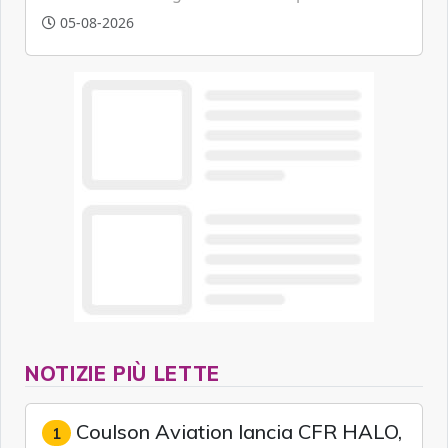
tracciare velivoli a bassa quota in tempo reale,
05-08-2026
anticipando le funzionalità tipiche delle reti di
sesta generazione.
NOTIZIE PIÙ LETTE
Coulson Aviation lancia CFR HALO,
1