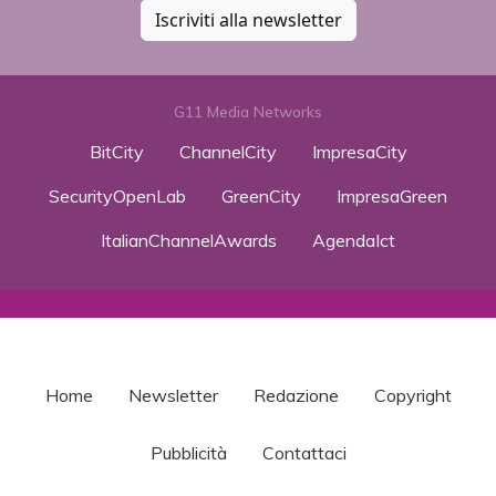
Iscriviti alla newsletter
G11 Media Networks
BitCity
ChannelCity
ImpresaCity
SecurityOpenLab
GreenCity
ImpresaGreen
ItalianChannelAwards
AgendaIct
Home
Newsletter
Redazione
Copyright
Pubblicità
Contattaci