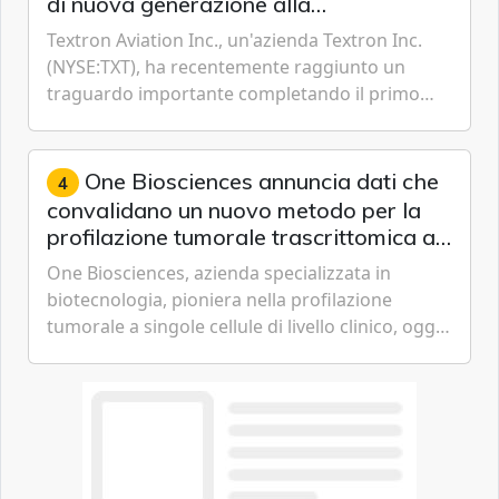
di nuova generazione alla
certificazione
Textron Aviation Inc., un'azienda Textron Inc.
(NYSE:TXT), ha recentemente raggiunto un
traguardo importante completando il primo
volo del prototipo di velivolo Cessna Citation CJ3
Gen3, avvicinando i...
One Biosciences annuncia dati che
4
convalidano un nuovo metodo per la
profilazione tumorale trascrittomica a
singole cellule da campioni istologici
One Biosciences, azienda specializzata in
biotecnologia, pioniera nella profilazione
tumorale a singole cellule di livello clinico, oggi
ha annunciato dati indicanti che i profili di
espressione dell'...