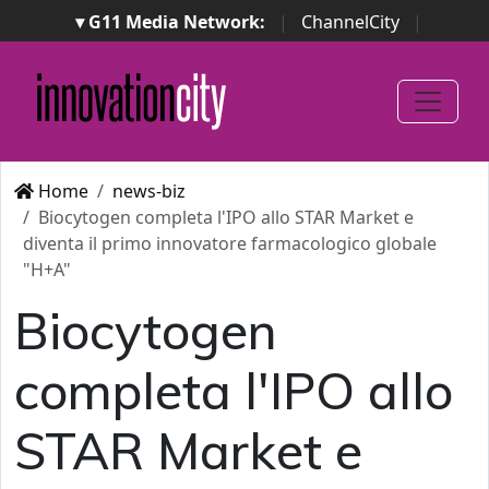
▾ G11 Media Network:
|
ChannelCity
|
ImpresaCity
|
SecurityOpenLab
|
Italian Channel
Awards
|
Italian Project Awards
|
Italian Security
Awards
|
...
Home
news-biz
Biocytogen completa l'IPO allo STAR Market e
diventa il primo innovatore farmacologico globale
"H+A"
Biocytogen
completa l'IPO allo
STAR Market e