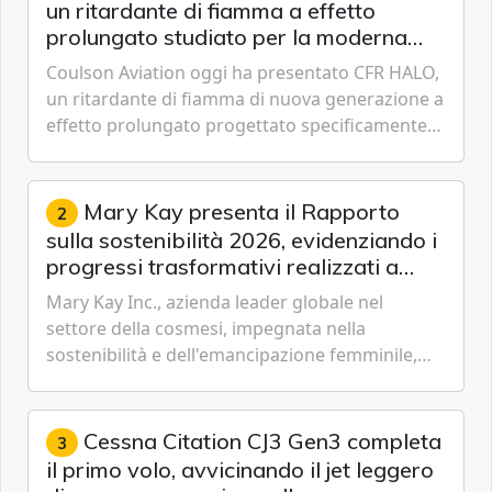
un ritardante di fiamma a effetto
prolungato studiato per la moderna
lotta aerea contro gli incendi
Coulson Aviation oggi ha presentato CFR HALO,
un ritardante di fiamma di nuova generazione a
effetto prolungato progettato specificamente
per i velivoli moderni, i sistemi di serbatoi e le
missioni an...
Mary Kay presenta il Rapporto
2
sulla sostenibilità 2026, evidenziando i
progressi trasformativi realizzati a
livello globale nelle sfere sociale,
Mary Kay Inc., azienda leader globale nel
economica e ambientale
settore della cosmesi, impegnata nella
sostenibilità e dell'emancipazione femminile,
oggi ha presentato il suo Rapporto sulla
sostenibilità 2026, una panora...
Cessna Citation CJ3 Gen3 completa
3
il primo volo, avvicinando il jet leggero