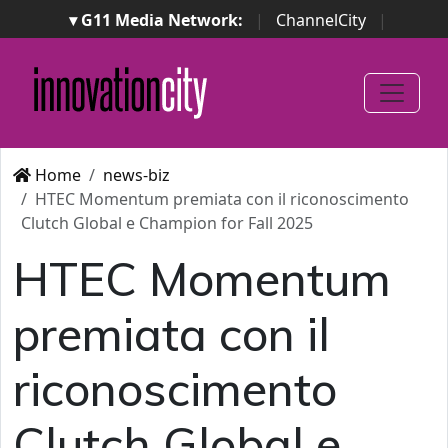
▾ G11 Media Network:
|
ChannelCity
|
ImpresaCity
|
SecurityOpenLab
|
Italian Channel
Awards
|
Italian Project Awards
|
Italian Security
Awards
|
...
Home
news-biz
HTEC Momentum premiata con il riconoscimento
Clutch Global e Champion for Fall 2025
HTEC Momentum
premiata con il
riconoscimento
Clutch Global e