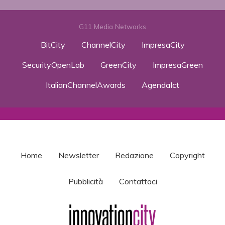
G11 Media Networks
BitCity
ChannelCity
ImpresaCity
SecurityOpenLab
GreenCity
ImpresaGreen
ItalianChannelAwards
AgendaIct
Home
Newsletter
Redazione
Copyright
Pubblicità
Contattaci