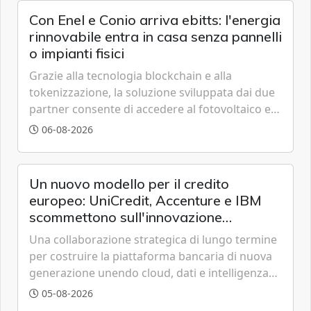
Con Enel e Conio arriva ebitts: l'energia
rinnovabile entra in casa senza pannelli
o impianti fisici
Grazie alla tecnologia blockchain e alla
tokenizzazione, la soluzione sviluppata dai due
partner consente di accedere al fotovoltaico e
all'eolico ottenendo risparmi diretti in bolletta,
06-08-2026
offrendo un'alternativa ideale soprattutto per
chi vive in appartamento nei centri urbani.
Un nuovo modello per il credito
europeo: UniCredit, Accenture e IBM
scommettono sull'innovazione
tecnologica
Una collaborazione strategica di lungo termine
per costruire la piattaforma bancaria di nuova
generazione unendo cloud, dati e intelligenza
artificiale.
05-08-2026