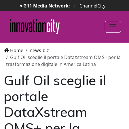
▾ G11 Media Network:
|
ChannelCity
|
ImpresaCity
|
SecurityOpenLab
|
Italian Channel
Awards
|
Italian Project Awards
|
Italian Security
Awards
|
...
Home
news-biz
Gulf Oil sceglie il portale DataXstream OMS+ per la
trasformazione digitale in America Latina
Gulf Oil sceglie il
portale
DataXstream
OMS+ per la