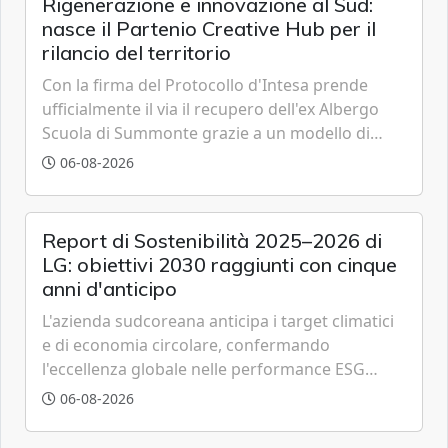
Rigenerazione e innovazione al Sud:
nasce il Partenio Creative Hub per il
rilancio del territorio
Con la firma del Protocollo d'Intesa prende
ufficialmente il via il recupero dell'ex Albergo
Scuola di Summonte grazie a un modello di
partenariato pubblico-privato e a una rete di
06-08-2026
partner strategici d'eccellenza.
Report di Sostenibilità 2025–2026 di
LG: obiettivi 2030 raggiunti con cinque
anni d'anticipo
L'azienda sudcoreana anticipa i target climatici
e di economia circolare, confermando
l'eccellenza globale nelle performance ESG
grazie a innovazione, accessibilità e governance
06-08-2026
trasparente.