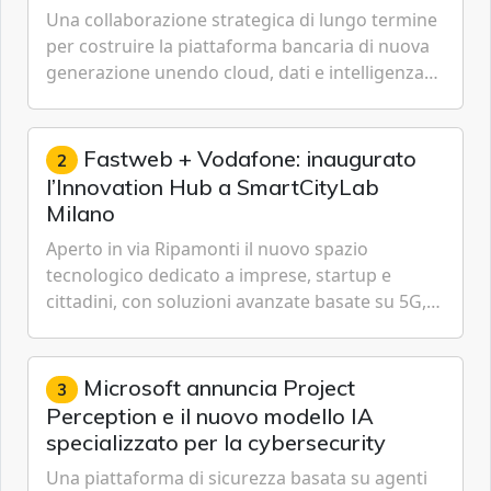
tecnologica
Una collaborazione strategica di lungo termine
per costruire la piattaforma bancaria di nuova
generazione unendo cloud, dati e intelligenza
artificiale.
Fastweb + Vodafone: inaugurato
2
l’Innovation Hub a SmartCityLab
Milano
Aperto in via Ripamonti il nuovo spazio
tecnologico dedicato a imprese, startup e
cittadini, con soluzioni avanzate basate su 5G,
IoT, Cloud, Intelligenza Artificiale e
Cybersecurity.
Microsoft annuncia Project
3
Perception e il nuovo modello IA
specializzato per la cybersecurity
Una piattaforma di sicurezza basata su agenti