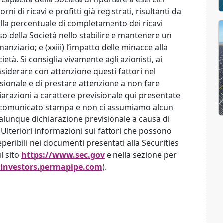
rni di ricavi e profitti già registrati, risultanti da
alla percentuale di completamento dei ricavi
esso della Società nello stabilire e mantenere un
anziario; e (xxiii) l’impatto delle minacce alla
ietà. Si consiglia vivamente agli azionisti, ai
considerare con attenzione questi fattori nel
isionale e di prestare attenzione a non fare
iarazioni a carattere previsionale qui presentate
nte comunicato stampa e non ci assumiamo alcun
lunque dichiarazione previsionale a causa di
 Ulteriori informazioni sui fattori che possono
peribili nei documenti presentati alla Securities
l sito
https://www.sec.gov
e nella sezione per
/investors.permapipe.com
).