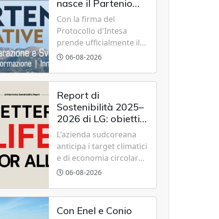
nasce il Partenio
Creative Hub per il
Con la firma del
rilancio del
Protocollo d'Intesa
territorio
prende ufficialmente il
via il recupero dell'ex
06-08-2026
Albergo Scuola di
Summonte grazie a un
modello di partenariato
Report di
pubblico-privato e a una
Sostenibilità 2025–
rete di partner strategici
2026 di LG: obiettivi
d'eccellenza.
2030 raggiunti con
L'azienda sudcoreana
cinque anni
anticipa i target climatici
d'anticipo
e di economia circolare,
confermando
06-08-2026
l'eccellenza globale nelle
performance ESG grazie
a innovazione,
Con Enel e Conio
accessibilità e