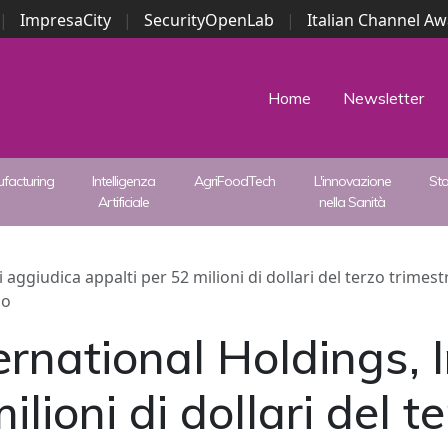
|
ImpresaCity
|
SecurityOpenLab
|
Italian Channel A
Security Awards
|
...
Home
Newsletter
facturing
Intelligenza
AgriFoodTech
L'innovazione
St
Artificiale
nella Sanità
 aggiudica appalti per 52 milioni di dollari del terzo trimes
co
rnational Holdings, I
ilioni di dollari del t