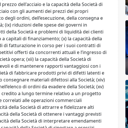
l prezzo dell'acciaio e la capacità della Società di
ciaio con gli aumenti dei prezzi dei propri
nto degli ordini, dell’esecuzione, della consegna e
à; (ix) riduzioni delle spese dei governi in
ti della Società e problemi di liquidità dei clienti
a capitali di finanziamento; (x) la capacità della
di fatturazione in corso per i suoi contratti di
itivi offerti da concorrenti attuali e l’ingresso di
ietà opera; (xii) la capacità della Società di
revoli e di mantenere rapporti vantaggiosi con i
cietà di fabbricare prodotti privi di difetti latenti e
consegnare materiali difettosi alla Società; (xiv)
nell’elenco di ordini da evadere della Società; (xv)
n credito a lungo termine relativo a un progetto
ze correlati alle operazioni commerciali
cità della Società di attrarre e fidelizzare alti
acità della Società di ottenere i vantaggi previsti
capacità della Società di interpretare emendamenti
la capacità della Società di riportare a esercizi