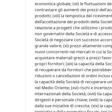
economica globale; (vii) le fluttuazioni de
contrastare gli aumenti dei prezzi dell'ac
prodotti; (viii) la tempistica del ricevime
dell’accettazione dei prodotti della Societ
relazione a progetti che utilizzino i prodot
non governativi della Società e di accesso 
Società di negoziare con successo accordi 
grande valore; (xi) prezzi altamente compet
nuovi concorrenti nei mercati in cui la Soc
acquistare materiali grezzi a prezzi favo
propri fornitori; (xiii) la capacità della So
di recuperare da fornitori che potrebbero 
riduzioni o cancellazioni di ordini inclusi 
la capacità della Società di recuperare u
nel Medio Oriente; (xvi) rischi e incertez
internazionali della Società; (xvii) tla capa
dirigenti e personale chiave; (xviii) la cap
dalla sue iniziative di crescita; (xix) la 
legislativi e della normativa fiscale; (xx) 