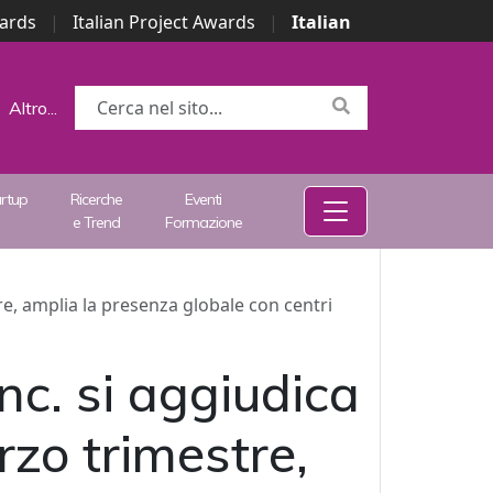
wards
|
Italian Project Awards
|
Italian
Altro...
artup
Ricerche
Eventi
e Trend
Formazione
tre, amplia la presenza globale con centri
nc. si aggiudica
erzo trimestre,