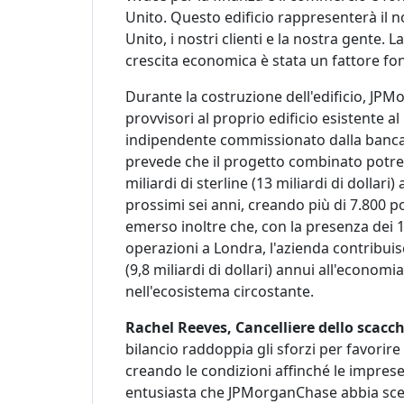
Unito. Questo edificio rappresenterà il n
Unito, i nostri clienti e la nostra gente. 
crescita economica è stata un fattore fo
Durante la costruzione dell'edificio, J
provvisori al proprio edificio esistente 
indipendente commissionato dalla banca
prevede che il progetto combinato potreb
miliardi di sterline (13 miliardi di dollar
prossimi sei anni, creando più di 7.800 posti
emerso inoltre che, con la presenza dei 
operazioni a Londra, l'azienda contribuisc
(9,8 miliardi di dollari) annui all'econom
nell'ecosistema circostante.
Rachel Reeves, Cancelliere dello scacc
bilancio raddoppia gli sforzi per favorir
creando le condizioni affinché le impres
entusiasta che JPMorganChase abbia scel