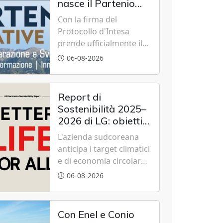
nasce il Partenio
Creative Hub per il
Con la firma del
rilancio del
Protocollo d'Intesa
territorio
prende ufficialmente il
via il recupero dell'ex
06-08-2026
Albergo Scuola di
Summonte grazie a un
modello di partenariato
Report di
pubblico-privato e a una
Sostenibilità 2025–
rete di partner strategici
2026 di LG: obiettivi
d'eccellenza.
2030 raggiunti con
L'azienda sudcoreana
cinque anni
anticipa i target climatici
d'anticipo
e di economia circolare,
confermando
06-08-2026
l'eccellenza globale nelle
performance ESG grazie
a innovazione,
Con Enel e Conio
accessibilità e