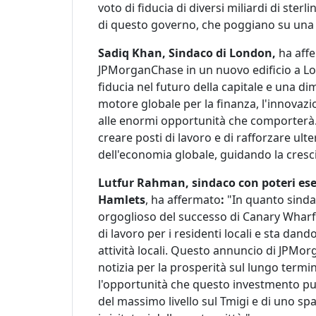
voto di fiducia di diversi miliardi di sterl
di questo governo, che poggiano su una so
Sadiq Khan, Sindaco di London,
ha affe
JPMorganChase in un nuovo edificio a L
fiducia nel futuro della capitale e una di
motore globale per la finanza, l'innovazio
alle enormi opportunità che comporterà
creare posti di lavoro e di rafforzare ult
dell'economia globale, guidando la cresci
Lutfur Rahman, sindaco con poteri esec
Hamlets
, ha affermato
:
"In quanto sinda
orgoglioso del successo di Canary Wharf
di lavoro per i residenti locali e sta dan
attività locali. Questo annuncio di JPMor
notizia per la prosperità sul lungo termi
l'opportunità che questo investmento può
del massimo livello sul Tmigi e di uno spa