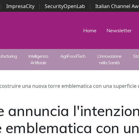
|
ImpresaCity
|
SecurityOpenLab
|
Italian Channel A
Security Awards
|
...
Home
Newsletter
facturing
Intelligenza
AgriFoodTech
L'innovazione
St
Artificiale
nella Sanità
ostruire una nuova torre emblematica con una superficie di 
nnuncia l'intenzione
 emblematica con una