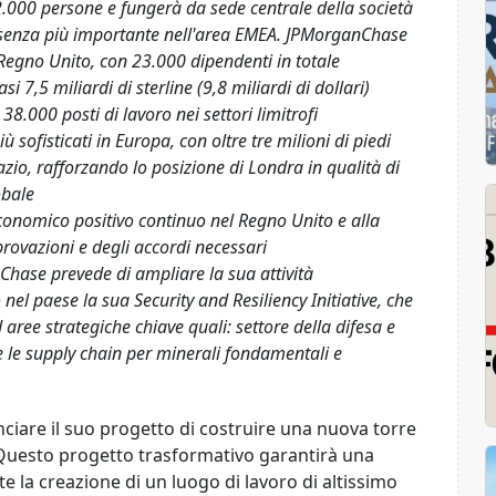
12.000 persone e fungerà da sede centrale della società
esenza più importante nell'area EMEA. JPMorganChase
l Regno Unito, con 23.000 dipendenti in totale
7,5 miliardi di sterline (9,8 miliardi di dollari)
8.000 posti di lavoro nei settori limitrofi
ù sofisticati in Europa, con oltre tre milioni di piedi
azio, rafforzando lo posizione di Londra in qualità di
obale
economico positivo continuo nel Regno Unito e alla
provazioni e degli accordi necessari
Chase prevede di ampliare la sua attività
l paese la sua Security and Resiliency Initiative, che
ree strategiche chiave quali: settore della difesa e
 le supply chain per minerali fondamentali e
iare il suo progetto di costruire una nuova torre
. Questo progetto trasformativo garantirà una
e la creazione di un luogo di lavoro di altissimo