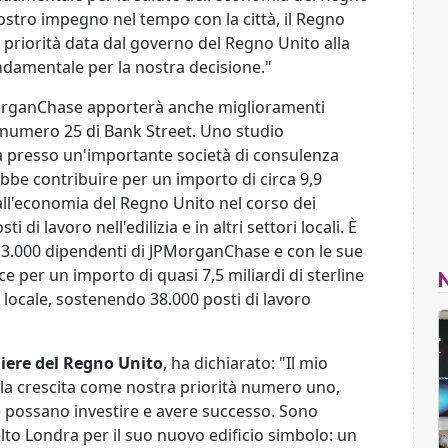
ostro impegno nel tempo con la città, il Regno
La priorità data dal governo del Regno Unito alla
ndamentale per la nostra decisione."
PMorganChase apporterà anche miglioramenti
al numero 25 di Bank Street. Uno studio
 presso un'importante società di consulenza
be contribuire per un importo di circa 9,9
i) all'economia del Regno Unito nel corso dei
 di lavoro nell'edilizia e in altri settori locali. È
13.000 dipendenti di JPMorganChase e con le sue
e per un importo di quasi 7,5 miliardi di sterline
ia locale, sostenendo 38.000 posti di lavoro
hiere del Regno Unito
, ha dichiarato: "Il mio
e la crescita come nostra priorità numero uno,
e possano investire e avere successo. Sono
to Londra per il suo nuovo edificio simbolo: un