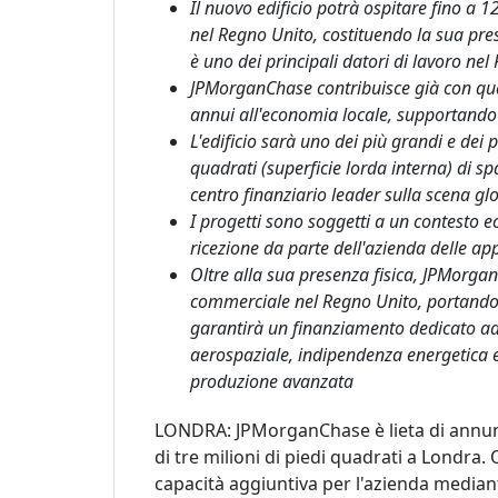
Il nuovo edificio potrà ospitare fino a 
nel Regno Unito, costituendo la sua pr
è uno dei principali datori di lavoro ne
JPMorganChase contribuisce già con quasi 
annui all'economia locale, supportando 3
L'edificio sarà uno dei più grandi e dei pi
quadrati (superficie lorda interna) di sp
centro finanziario leader sulla scena gl
I progetti sono soggetti a un contesto 
ricezione da parte dell'azienda delle ap
Oltre alla sua presenza fisica, JPMorgan
commerciale nel Regno Unito, portando ne
garantirà un finanziamento dedicato ad a
aerospaziale, indipendenza energetica e
produzione avanzata
LONDRA: JPMorganChase è lieta di annunc
di tre milioni di piedi quadrati a Londra
capacità aggiuntiva per l'azienda mediant