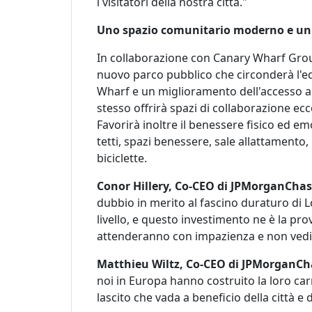
i visitatori della nostra città."
Uno spazio comunitario moderno e un 
In collaborazione con Canary Wharf Group
nuovo parco pubblico che circonderà l'edi
Wharf e un miglioramento dell'accesso all
stesso offrirà spazi di collaborazione ecc
Favorirà inoltre il benessere fisico ed em
tetti, spazi benessere, sale allattamento,
biciclette.
Conor Hillery, Co-CEO di JPMorganChas
dubbio in merito al fascino duraturo di L
livello, e questo investimento ne è la prov
attenderanno con impazienza e non vediamo
Matthieu Wiltz, Co-CEO di JPMorganCh
noi in Europa hanno costruito la loro ca
lascito che vada a beneficio della città 