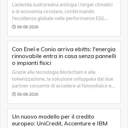
L'azienda sudcoreana anticipa i target climatici
e di economia circolare, confermando
l'eccellenza globale nelle performance ESG
grazie a innovazione, accessibilità e governance
06-08-2026
trasparente.
Con Enel e Conio arriva ebitts: l'energia
rinnovabile entra in casa senza pannelli
o impianti fisici
Grazie alla tecnologia blockchain e alla
tokenizzazione, la soluzione sviluppata dai due
partner consente di accedere al fotovoltaico e
all'eolico ottenendo risparmi diretti in bolletta,
06-08-2026
offrendo un'alternativa ideale soprattutto per
chi vive in appartamento nei centri urbani.
Un nuovo modello per il credito
europeo: UniCredit, Accenture e IBM