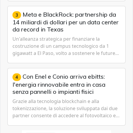
Cybersecurity.
Meta e BlackRock: partnership da
3
14 miliardi di dollari per un data center
da record in Texas
Un'alleanza strategica per finanziare la
costruzione di un campus tecnologico da 1
gigawatt a El Paso, volto a sostenere le future
ambizioni di superintelligenza e intelligenza
artificiale dell'azienda di Mark Zuckerberg.
Con Enel e Conio arriva ebitts:
4
l'energia rinnovabile entra in casa
senza pannelli o impianti fisici
Grazie alla tecnologia blockchain e alla
tokenizzazione, la soluzione sviluppata dai due
partner consente di accedere al fotovoltaico e
all'eolico ottenendo risparmi diretti in bolletta,
offrendo un'alternativa ideale soprattutto per