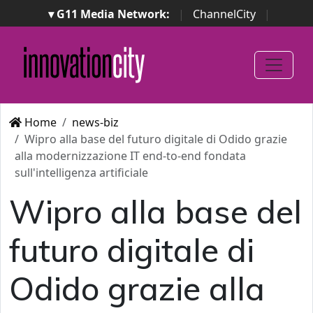
▾ G11 Media Network:
|
ChannelCity
|
ImpresaCity
|
SecurityOpenLab
|
Italian Channel
Awards
|
Italian Project Awards
|
Italian Security
Awards
|
...
Home
news-biz
Wipro alla base del futuro digitale di Odido grazie
alla modernizzazione IT end-to-end fondata
sull'intelligenza artificiale
Wipro alla base del
futuro digitale di
Odido grazie alla