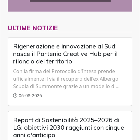
ULTIME NOTIZIE
Rigenerazione e innovazione al Sud:
nasce il Partenio Creative Hub per il
rilancio del territorio
Con la firma del Protocollo d'Intesa prende
ufficialmente il via il recupero dell'ex Albergo
Scuola di Summonte grazie a un modello di
partenariato pubblico-privato e a una rete di
06-08-2026
partner strategici d'eccellenza.
Report di Sostenibilità 2025–2026 di
LG: obiettivi 2030 raggiunti con cinque
anni d'anticipo