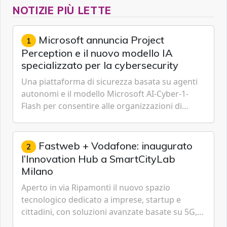
NOTIZIE PIÙ LETTE
Microsoft annuncia Project
1
Perception e il nuovo modello IA
specializzato per la cybersecurity
Una piattaforma di sicurezza basata su agenti
autonomi e il modello Microsoft AI-Cyber-1-
Flash per consentire alle organizzazioni di
passare da una difesa reattiva a una strategia di
gestione continua del rischio.
Fastweb + Vodafone: inaugurato
2
l’Innovation Hub a SmartCityLab
Milano
Aperto in via Ripamonti il nuovo spazio
tecnologico dedicato a imprese, startup e
cittadini, con soluzioni avanzate basate su 5G,
IoT, Cloud, Intelligenza Artificiale e