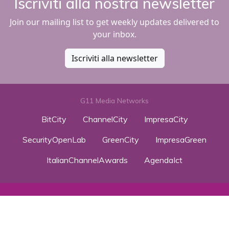
Iscriviti alla nostra newsletter
Join our mailing list to get weekly updates delivered to
your inbox.
Iscriviti alla newsletter
G11 Media Networks
BitCity
ChannelCity
ImpresaCity
SecurityOpenLab
GreenCity
ImpresaGreen
ItalianChannelAwards
AgendaIct