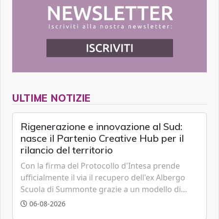
ULTIME NOTIZIE
Rigenerazione e innovazione al Sud:
nasce il Partenio Creative Hub per il
rilancio del territorio
Con la firma del Protocollo d'Intesa prende
ufficialmente il via il recupero dell'ex Albergo
Scuola di Summonte grazie a un modello di
partenariato pubblico-privato e a una rete di
06-08-2026
partner strategici d'eccellenza.