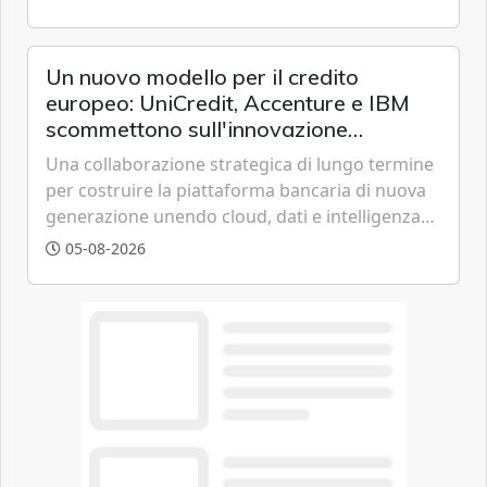
offrendo un'alternativa ideale soprattutto per
chi vive in appartamento nei centri urbani.
Un nuovo modello per il credito
europeo: UniCredit, Accenture e IBM
scommettono sull'innovazione
tecnologica
Una collaborazione strategica di lungo termine
per costruire la piattaforma bancaria di nuova
generazione unendo cloud, dati e intelligenza
artificiale.
05-08-2026