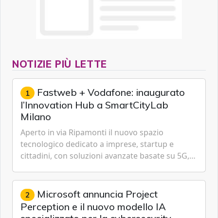
NOTIZIE PIÙ LETTE
Fastweb + Vodafone: inaugurato
1
l’Innovation Hub a SmartCityLab
Milano
Aperto in via Ripamonti il nuovo spazio
tecnologico dedicato a imprese, startup e
cittadini, con soluzioni avanzate basate su 5G,
IoT, Cloud, Intelligenza Artificiale e
Cybersecurity.
Microsoft annuncia Project
2
Perception e il nuovo modello IA