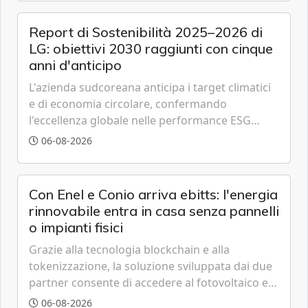
Report di Sostenibilità 2025–2026 di
LG: obiettivi 2030 raggiunti con cinque
anni d'anticipo
L'azienda sudcoreana anticipa i target climatici
e di economia circolare, confermando
l'eccellenza globale nelle performance ESG
grazie a innovazione, accessibilità e governance
06-08-2026
trasparente.
Con Enel e Conio arriva ebitts: l'energia
rinnovabile entra in casa senza pannelli
o impianti fisici
Grazie alla tecnologia blockchain e alla
tokenizzazione, la soluzione sviluppata dai due
partner consente di accedere al fotovoltaico e
all'eolico ottenendo risparmi diretti in bolletta,
06-08-2026