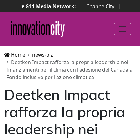
▾ G11 Media Network:
|
ChannelCity
|
ImpresaCity
|
SecurityOpenLab
|
Italian Channel
Awards
|
Italian Project Awards
|
Italian Security
Awards
|
...
Home
news-biz
Deetken Impact rafforza la propria leadership nei
finanziamenti per il clima con l'adesione del Canada al
Fondo inclusivo per l'azione climatica
Deetken Impact
rafforza la propria
leadership nei