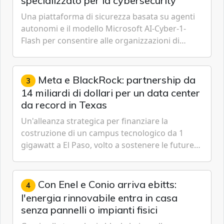
specializzato per la cybersecurity
Una piattaforma di sicurezza basata su agenti
autonomi e il modello Microsoft AI-Cyber-1-
Flash per consentire alle organizzazioni di
passare da una difesa reattiva a una strategia di
gestione continua del rischio.
Meta e BlackRock: partnership da
3
14 miliardi di dollari per un data center
da record in Texas
Un'alleanza strategica per finanziare la
costruzione di un campus tecnologico da 1
gigawatt a El Paso, volto a sostenere le future
ambizioni di superintelligenza e intelligenza
artificiale dell'azienda di Mark Zuckerberg.
Con Enel e Conio arriva ebitts:
4
l'energia rinnovabile entra in casa
senza pannelli o impianti fisici