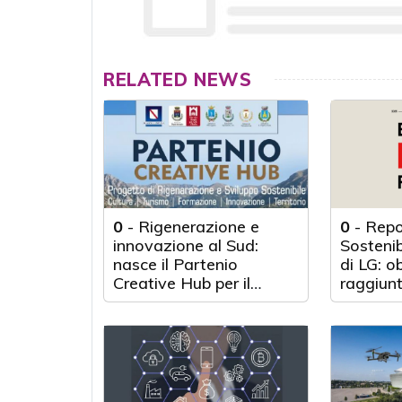
RELATED NEWS
0
-
Rigenerazione e
0
-
Repo
innovazione al Sud:
Sosteni
nasce il Partenio
di LG: o
Creative Hub per il
raggiunt
rilancio del territorio
anni d'a