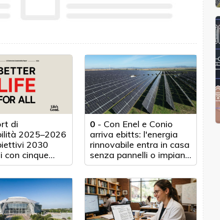
rt di
0
-
Con Enel e Conio
bilità 2025–2026
arriva ebitts: l'energia
biettivi 2030
rinnovabile entra in casa
i con cinque
senza pannelli o impianti
nticipo
fisici