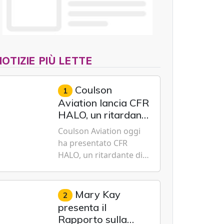
NOTIZIE PIÙ LETTE
Coulson
1
Aviation lancia CFR
HALO, un ritardante
di fiamma a effetto
Coulson Aviation oggi
prolungato studiato
ha presentato CFR
per la moderna
HALO, un ritardante di
lotta aerea contro
fiamma di nuova
gli incendi
generazione a effetto
prolungato progettato
Mary Kay
2
specificamente per i
presenta il
velivoli moderni, i
Rapporto sulla