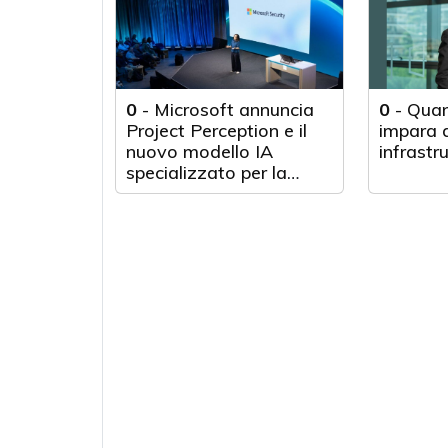
0
-
Microsoft annuncia
0
-
Quan
Project Perception e il
impara d
nuovo modello IA
infrastr
specializzato per la
cybersecurity