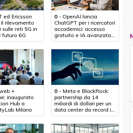
 ed Ericsson
0
-
OpenAI lancia
il rilevamento
ChatGPT per i ricercatori
 sulle reti 5G in
accademici: accesso
l futuro 6G
gratuito e IA avanzata
per 100.000 scienziati
web +
0
-
Meta e BlackRock:
e: inaugurato
partnership da 14
tion Hub a
miliardi di dollari per un
tyLab Milano
data center da record in
Texas