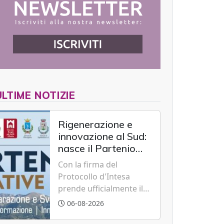
ULTIME NOTIZIE
Rigenerazione e
innovazione al Sud:
nasce il Partenio
Creative Hub per il
Con la firma del
rilancio del
Protocollo d'Intesa
territorio
prende ufficialmente il
via il recupero dell'ex
06-08-2026
Albergo Scuola di