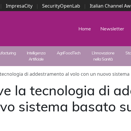
|
ImpresaCity
|
SecurityOpenLab
|
Italian Channel A
Security Awards
|
...
Home
Newsletter
facturing
Intelligenza
AgriFoodTech
L'innovazione
St
Artificiale
nella Sanità
tecnologia di addestramento al volo con un nuovo sistema
e la tecnologia di a
ovo sistema basato s