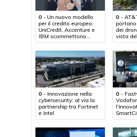
0
-
Un nuovo modello
0
-
AT&T
per il credito europeo:
portano 
UniCredit, Accenture e
dei droni
IBM scommettono
vista de
sull'innovazione
tecnologica
0
-
Innovazione nella
0
-
Fast
cybersecurity: al via la
Vodafon
partnership tra Fortinet
l’Innova
e Intel
SmartCi