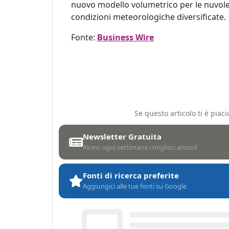
nuovo modello volumetrico per le nuvole,
condizioni meteorologiche diversificate.
Fonte:
Business Wire
Se questo articolo ti è pia
Newsletter Gratuita
Ricevi ogni settimana i migliori articoli
Fonti di ricerca preferite
Aggiungici alle tue fonti su Google