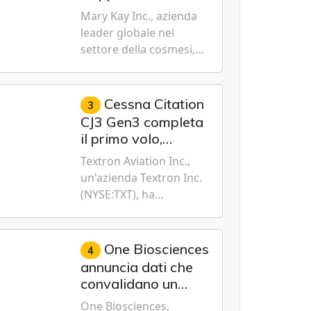
sistemi di serbatoi e le
sostenibilità 2026,
Mary Kay Inc., azienda
missioni an...
evidenziando i
leader globale nel
progressi
settore della cosmesi,
trasformativi
impegnata nella
realizzati a livello
sostenibilità e
globale nelle sfere
dell'emancipazione
Cessna Citation
3
sociale, economica
femminile, oggi ha
CJ3 Gen3 completa
e ambientale
presentato il suo
il primo volo,
Rapporto sulla
avvicinando il jet
Textron Aviation Inc.,
sostenibilità 2026, una
leggero di nuova
un'azienda Textron Inc.
panora...
generazione alla
(NYSE:TXT), ha
certificazione
recentemente raggiunto
un traguardo
importante
One Biosciences
4
completando il primo
annuncia dati che
volo del prototipo di
convalidano un
velivolo Cessna Citation
nuovo metodo per
One Biosciences,