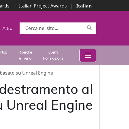
wards
|
Italian Project Awards
|
Italian
Altro...
artup
Ricerche
Eventi
e Trend
Formazione
 basato su Unreal Engine
ddestramento al
u Unreal Engine