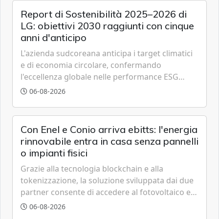
Report di Sostenibilità 2025–2026 di
LG: obiettivi 2030 raggiunti con cinque
anni d'anticipo
L'azienda sudcoreana anticipa i target climatici
e di economia circolare, confermando
l'eccellenza globale nelle performance ESG
grazie a innovazione, accessibilità e governance
06-08-2026
trasparente.
Con Enel e Conio arriva ebitts: l'energia
rinnovabile entra in casa senza pannelli
o impianti fisici
Grazie alla tecnologia blockchain e alla
tokenizzazione, la soluzione sviluppata dai due
partner consente di accedere al fotovoltaico e
all'eolico ottenendo risparmi diretti in bolletta,
06-08-2026
offrendo un'alternativa ideale soprattutto per