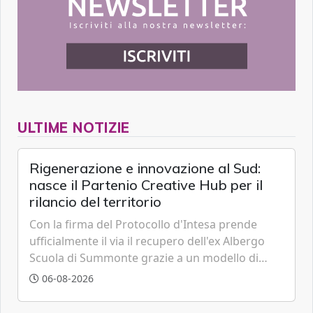
ULTIME NOTIZIE
Rigenerazione e innovazione al Sud:
nasce il Partenio Creative Hub per il
rilancio del territorio
Con la firma del Protocollo d'Intesa prende
ufficialmente il via il recupero dell'ex Albergo
Scuola di Summonte grazie a un modello di
partenariato pubblico-privato e a una rete di
06-08-2026
partner strategici d'eccellenza.