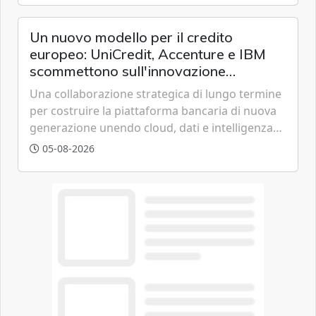
chi vive in appartamento nei centri urbani.
Un nuovo modello per il credito
europeo: UniCredit, Accenture e IBM
scommettono sull'innovazione
tecnologica
Una collaborazione strategica di lungo termine
per costruire la piattaforma bancaria di nuova
generazione unendo cloud, dati e intelligenza
artificiale.
05-08-2026