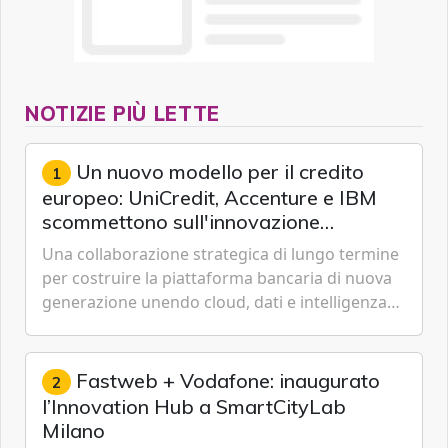
NOTIZIE PIÙ LETTE
Un nuovo modello per il credito
1
europeo: UniCredit, Accenture e IBM
scommettono sull'innovazione
tecnologica
Una collaborazione strategica di lungo termine
per costruire la piattaforma bancaria di nuova
generazione unendo cloud, dati e intelligenza
artificiale.
Fastweb + Vodafone: inaugurato
2
l’Innovation Hub a SmartCityLab
Milano