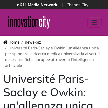
▾ G11 Media Network:
|
ChannelCity
|
ImpresaCity
|
SecurityOpenLab
|
Italian Channel
Awards
|
Italian Project Awards
|
Italian Security
Awards
|
...
Home
news-biz
Université Paris-Saclay e Owkin: un'alleanza unica
per spingere la ricerca medica universitaria ai vertici
delle classifiche europee attraverso l'intelligenza
artificiale
Université Paris-
Saclay e Owkin:
un'alleanza unica