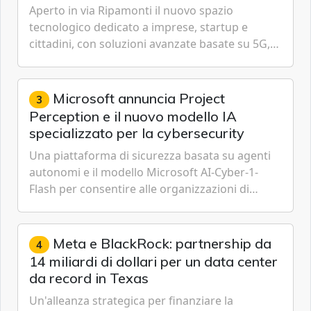
Aperto in via Ripamonti il nuovo spazio
tecnologico dedicato a imprese, startup e
cittadini, con soluzioni avanzate basate su 5G,
IoT, Cloud, Intelligenza Artificiale e
Cybersecurity.
Microsoft annuncia Project
3
Perception e il nuovo modello IA
specializzato per la cybersecurity
Una piattaforma di sicurezza basata su agenti
autonomi e il modello Microsoft AI-Cyber-1-
Flash per consentire alle organizzazioni di
passare da una difesa reattiva a una strategia di
gestione continua del rischio.
Meta e BlackRock: partnership da
4
14 miliardi di dollari per un data center
da record in Texas
Un'alleanza strategica per finanziare la