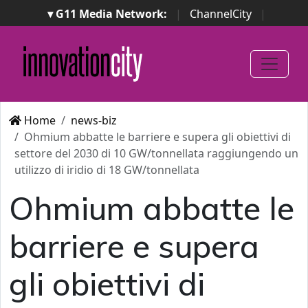
▾ G11 Media Network:
|
ChannelCity
|
ImpresaCity
|
SecurityOpenLab
|
Italian Channel
Awards
|
Italian Project Awards
|
Italian Security
Awards
|
...
Home
news-biz
Ohmium abbatte le barriere e supera gli obiettivi di
settore del 2030 di 10 GW/tonnellata raggiungendo un
utilizzo di iridio di 18 GW/tonnellata
Ohmium abbatte le
barriere e supera
gli obiettivi di