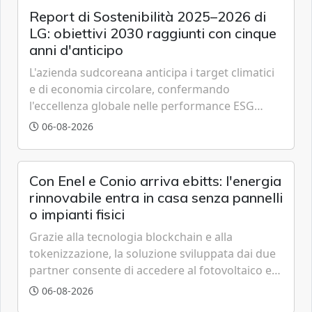
Report di Sostenibilità 2025–2026 di
LG: obiettivi 2030 raggiunti con cinque
anni d'anticipo
L'azienda sudcoreana anticipa i target climatici
e di economia circolare, confermando
l'eccellenza globale nelle performance ESG
grazie a innovazione, accessibilità e governance
06-08-2026
trasparente.
Con Enel e Conio arriva ebitts: l'energia
rinnovabile entra in casa senza pannelli
o impianti fisici
Grazie alla tecnologia blockchain e alla
tokenizzazione, la soluzione sviluppata dai due
partner consente di accedere al fotovoltaico e
all'eolico ottenendo risparmi diretti in bolletta,
06-08-2026
offrendo un'alternativa ideale soprattutto per