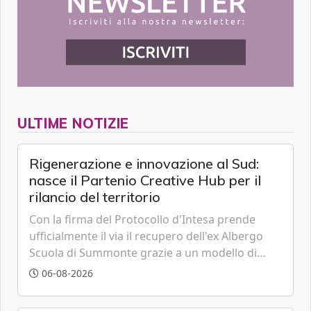
ULTIME NOTIZIE
Rigenerazione e innovazione al Sud:
nasce il Partenio Creative Hub per il
rilancio del territorio
Con la firma del Protocollo d'Intesa prende
ufficialmente il via il recupero dell'ex Albergo
Scuola di Summonte grazie a un modello di
partenariato pubblico-privato e a una rete di
06-08-2026
partner strategici d'eccellenza.