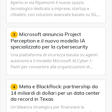
Aperto in via Ripamonti il nuovo spazio
tecnologico dedicato a imprese, startup e
cittadini, con soluzioni avanzate basate su 5G,
IoT, Cloud, Intelligenza Artificiale e
Cybersecurity.
Microsoft annuncia Project
3
Perception e il nuovo modello IA
specializzato per la cybersecurity
Una piattaforma di sicurezza basata su agenti
autonomi e il modello Microsoft AI-Cyber-1-
Flash per consentire alle organizzazioni di
passare da una difesa reattiva a una strategia di
gestione continua del rischio.
Meta e BlackRock: partnership da
4
14 miliardi di dollari per un data center
da record in Texas
Un'alleanza strategica per finanziare la