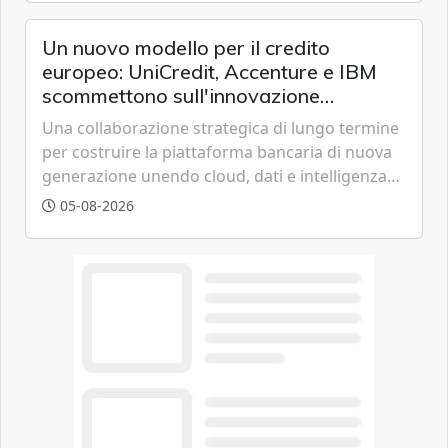
chi vive in appartamento nei centri urbani.
Un nuovo modello per il credito
europeo: UniCredit, Accenture e IBM
scommettono sull'innovazione
tecnologica
Una collaborazione strategica di lungo termine
per costruire la piattaforma bancaria di nuova
generazione unendo cloud, dati e intelligenza
artificiale.
05-08-2026