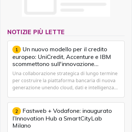
NOTIZIE PIÙ LETTE
Un nuovo modello per il credito
1
europeo: UniCredit, Accenture e IBM
scommettono sull'innovazione
tecnologica
Una collaborazione strategica di lungo termine
per costruire la piattaforma bancaria di nuova
generazione unendo cloud, dati e intelligenza
artificiale.
Fastweb + Vodafone: inaugurato
2
l’Innovation Hub a SmartCityLab
Milano