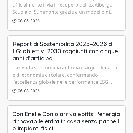
ufficialmente il via il recupero dell'ex Albergo
Scuola di Summonte grazie a un modello di
partenariato pubblico-privato e a una rete di
06-08-2026
partner strategici d'eccellenza.
Report di Sostenibilità 2025–2026 di
LG: obiettivi 2030 raggiunti con cinque
anni d'anticipo
L'azienda sudcoreana anticipa i target climatici
e di economia circolare, confermando
l'eccellenza globale nelle performance ESG
grazie a innovazione, accessibilità e governance
06-08-2026
trasparente.
Con Enel e Conio arriva ebitts: l'energia
rinnovabile entra in casa senza pannelli
o impianti fisici