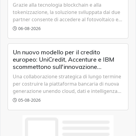
Grazie alla tecnologia blockchain e alla
tokenizzazione, la soluzione sviluppata dai due
partner consente di accedere al fotovoltaico e
all'eolico ottenendo risparmi diretti in bolletta,
06-08-2026
offrendo un'alternativa ideale soprattutto per
chi vive in appartamento nei centri urbani.
Un nuovo modello per il credito
europeo: UniCredit, Accenture e IBM
scommettono sull'innovazione
tecnologica
Una collaborazione strategica di lungo termine
per costruire la piattaforma bancaria di nuova
generazione unendo cloud, dati e intelligenza
artificiale.
05-08-2026