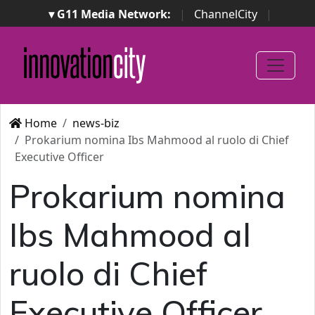
▾ G11 Media Network:
|
ChannelCity
|
ImpresaCity
|
SecurityOpenLab
|
Italian Channel
Awards
|
Italian Project Awards
|
Italian Security
Awards
|
...
Home
news-biz
Prokarium nomina Ibs Mahmood al ruolo di Chief
Executive Officer
Prokarium nomina
Ibs Mahmood al
ruolo di Chief
Executive Officer