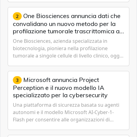
sostenibilità 2026, una panora...
One Biosciences annuncia dati che
2
convalidano un nuovo metodo per la
profilazione tumorale trascrittomica a
singole cellule da campioni istologici
One Biosciences, azienda specializzata in
biotecnologia, pioniera nella profilazione
tumorale a singole cellule di livello clinico, oggi
ha annunciato dati indicanti che i profili di
espressione dell'...
Microsoft annuncia Project
3
Perception e il nuovo modello IA
specializzato per la cybersecurity
Una piattaforma di sicurezza basata su agenti
autonomi e il modello Microsoft AI-Cyber-1-
Flash per consentire alle organizzazioni di
passare da una difesa reattiva a una strategia di
gestione continua del rischio.