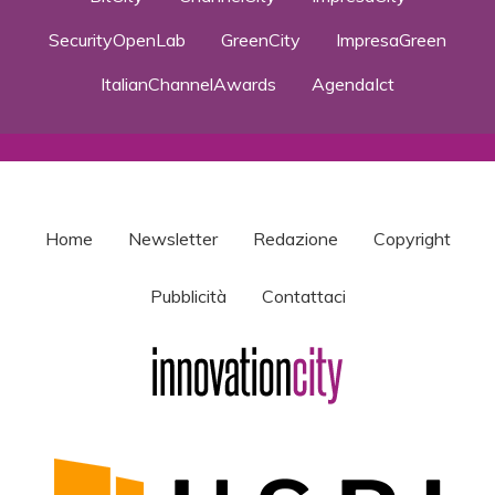
SecurityOpenLab
GreenCity
ImpresaGreen
ItalianChannelAwards
AgendaIct
Home
Newsletter
Redazione
Copyright
Pubblicità
Contattaci