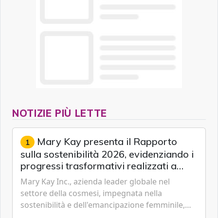
NOTIZIE PIÙ LETTE
Mary Kay presenta il Rapporto
1
sulla sostenibilità 2026, evidenziando i
progressi trasformativi realizzati a
livello globale nelle sfere sociale,
Mary Kay Inc., azienda leader globale nel
economica e ambientale
settore della cosmesi, impegnata nella
sostenibilità e dell'emancipazione femminile,
oggi ha presentato il suo Rapporto sulla