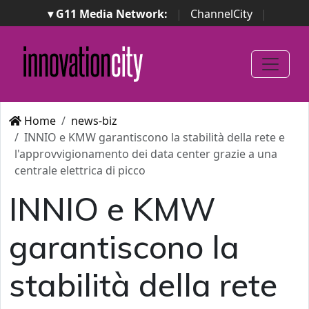
▾ G11 Media Network:
|
ChannelCity
|
ImpresaCity
|
SecurityOpenLab
|
Italian Channel
Awards
|
Italian Project Awards
|
Italian Security
Awards
|
...
Home
news-biz
INNIO e KMW garantiscono la stabilità della rete e
l'approvvigionamento dei data center grazie a una
centrale elettrica di picco
INNIO e KMW
garantiscono la
stabilità della rete