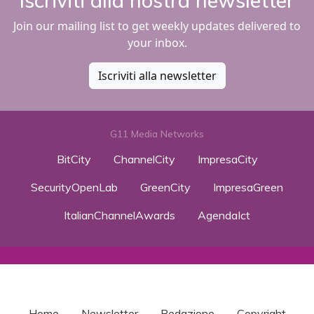
Iscriviti alla nostra newsletter
Join our mailing list to get weekly updates delivered to
your inbox.
Iscriviti alla newsletter
G11 Media Networks
BitCity
ChannelCity
ImpresaCity
SecurityOpenLab
GreenCity
ImpresaGreen
ItalianChannelAwards
AgendaIct
Home
Newsletter
Redazione
Copyright