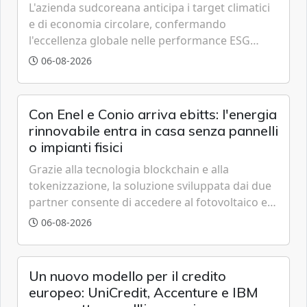
L'azienda sudcoreana anticipa i target climatici
e di economia circolare, confermando
l'eccellenza globale nelle performance ESG
grazie a innovazione, accessibilità e governance
06-08-2026
trasparente.
Con Enel e Conio arriva ebitts: l'energia
rinnovabile entra in casa senza pannelli
o impianti fisici
Grazie alla tecnologia blockchain e alla
tokenizzazione, la soluzione sviluppata dai due
partner consente di accedere al fotovoltaico e
all'eolico ottenendo risparmi diretti in bolletta,
06-08-2026
offrendo un'alternativa ideale soprattutto per
chi vive in appartamento nei centri urbani.
Un nuovo modello per il credito
europeo: UniCredit, Accenture e IBM