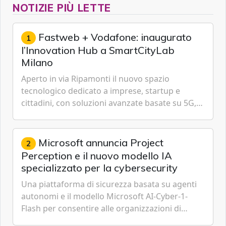
NOTIZIE PIÙ LETTE
Fastweb + Vodafone: inaugurato
1
l’Innovation Hub a SmartCityLab
Milano
Aperto in via Ripamonti il nuovo spazio
tecnologico dedicato a imprese, startup e
cittadini, con soluzioni avanzate basate su 5G,
IoT, Cloud, Intelligenza Artificiale e
Cybersecurity.
Microsoft annuncia Project
2
Perception e il nuovo modello IA
specializzato per la cybersecurity
Una piattaforma di sicurezza basata su agenti
autonomi e il modello Microsoft AI-Cyber-1-
Flash per consentire alle organizzazioni di
passare da una difesa reattiva a una strategia di