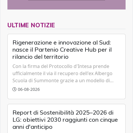
ULTIME NOTIZIE
Rigenerazione e innovazione al Sud:
nasce il Partenio Creative Hub per il
rilancio del territorio
Con la firma del Protocollo d'Intesa prende
ufficialmente il via il recupero dell'ex Albergo
Scuola di Summonte grazie a un modello di
partenariato pubblico-privato e a una rete di
06-08-2026
partner strategici d'eccellenza.
Report di Sostenibilità 2025–2026 di
LG: obiettivi 2030 raggiunti con cinque
anni d'anticipo