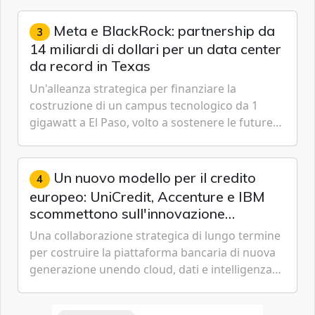
gestione continua del rischio.
Meta e BlackRock: partnership da
3
14 miliardi di dollari per un data center
da record in Texas
Un'alleanza strategica per finanziare la
costruzione di un campus tecnologico da 1
gigawatt a El Paso, volto a sostenere le future
ambizioni di superintelligenza e intelligenza
artificiale dell'azienda di Mark Zuckerberg.
Un nuovo modello per il credito
4
europeo: UniCredit, Accenture e IBM
scommettono sull'innovazione
tecnologica
Una collaborazione strategica di lungo termine
per costruire la piattaforma bancaria di nuova
generazione unendo cloud, dati e intelligenza
artificiale.