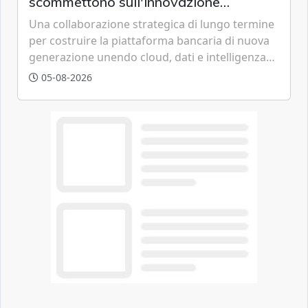
scommettono sull'innovazione
tecnologica
Una collaborazione strategica di lungo termine
per costruire la piattaforma bancaria di nuova
generazione unendo cloud, dati e intelligenza
artificiale.
05-08-2026