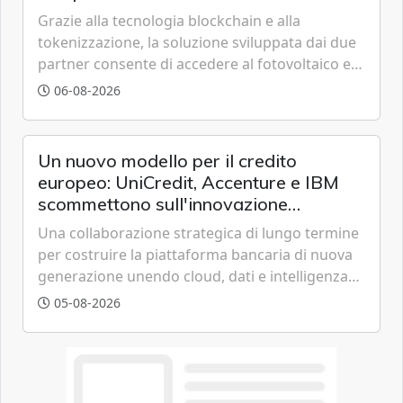
Grazie alla tecnologia blockchain e alla
tokenizzazione, la soluzione sviluppata dai due
partner consente di accedere al fotovoltaico e
all'eolico ottenendo risparmi diretti in bolletta,
06-08-2026
offrendo un'alternativa ideale soprattutto per
chi vive in appartamento nei centri urbani.
Un nuovo modello per il credito
europeo: UniCredit, Accenture e IBM
scommettono sull'innovazione
tecnologica
Una collaborazione strategica di lungo termine
per costruire la piattaforma bancaria di nuova
generazione unendo cloud, dati e intelligenza
artificiale.
05-08-2026