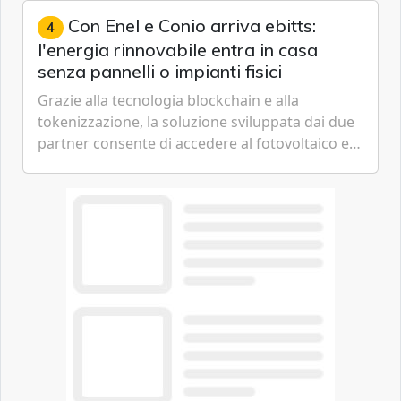
Con Enel e Conio arriva ebitts:
4
l'energia rinnovabile entra in casa
senza pannelli o impianti fisici
Grazie alla tecnologia blockchain e alla
tokenizzazione, la soluzione sviluppata dai due
partner consente di accedere al fotovoltaico e
all'eolico ottenendo risparmi diretti in bolletta,
offrendo un'alternativa ideale soprattutto per
chi vive in appartamento nei centri urbani.