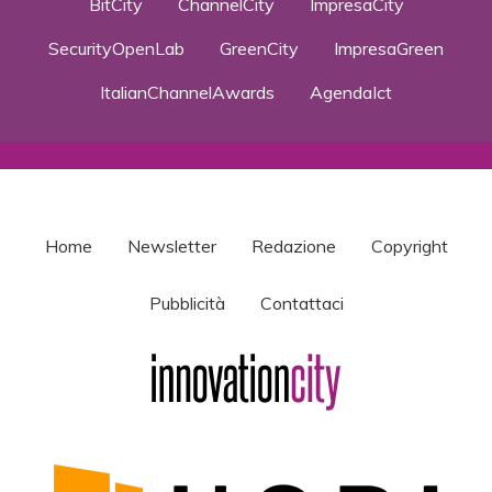
BitCity
ChannelCity
ImpresaCity
SecurityOpenLab
GreenCity
ImpresaGreen
ItalianChannelAwards
AgendaIct
Home
Newsletter
Redazione
Copyright
Pubblicità
Contattaci