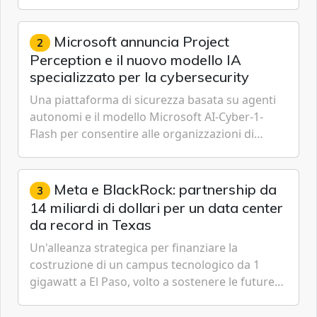
IoT, Cloud, Intelligenza Artificiale e
Cybersecurity.
Microsoft annuncia Project
2
Perception e il nuovo modello IA
specializzato per la cybersecurity
Una piattaforma di sicurezza basata su agenti
autonomi e il modello Microsoft AI-Cyber-1-
Flash per consentire alle organizzazioni di
passare da una difesa reattiva a una strategia di
gestione continua del rischio.
Meta e BlackRock: partnership da
3
14 miliardi di dollari per un data center
da record in Texas
Un'alleanza strategica per finanziare la
costruzione di un campus tecnologico da 1
gigawatt a El Paso, volto a sostenere le future
ambizioni di superintelligenza e intelligenza
artificiale dell'azienda di Mark Zuckerberg.