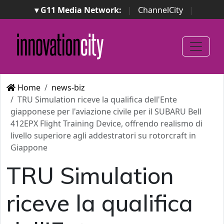
▾ G11 Media Network:
|
ChannelCity
|
ImpresaCity
|
SecurityOpenLab
|
Italian Channel
Awards
|
Italian Project Awards
|
Italian Security
Awards
|
...
Home
news-biz
TRU Simulation riceve la qualifica dell'Ente
giapponese per l'aviazione civile per il SUBARU Bell
412EPX Flight Training Device, offrendo realismo di
livello superiore agli addestratori su rotorcraft in
Giappone
TRU Simulation
riceve la qualifica