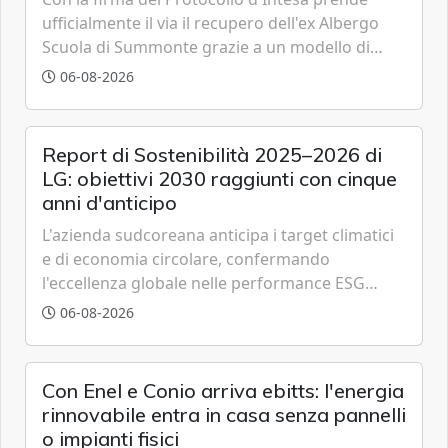
ufficialmente il via il recupero dell'ex Albergo
Scuola di Summonte grazie a un modello di
partenariato pubblico-privato e a una rete di
06-08-2026
partner strategici d'eccellenza.
Report di Sostenibilità 2025–2026 di
LG: obiettivi 2030 raggiunti con cinque
anni d'anticipo
L'azienda sudcoreana anticipa i target climatici
e di economia circolare, confermando
l'eccellenza globale nelle performance ESG
grazie a innovazione, accessibilità e governance
06-08-2026
trasparente.
Con Enel e Conio arriva ebitts: l'energia
rinnovabile entra in casa senza pannelli
o impianti fisici