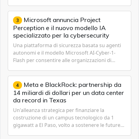
IoT, Cloud, Intelligenza Artificiale e
Cybersecurity.
Microsoft annuncia Project
3
Perception e il nuovo modello IA
specializzato per la cybersecurity
Una piattaforma di sicurezza basata su agenti
autonomi e il modello Microsoft AI-Cyber-1-
Flash per consentire alle organizzazioni di
passare da una difesa reattiva a una strategia di
gestione continua del rischio.
Meta e BlackRock: partnership da
4
14 miliardi di dollari per un data center
da record in Texas
Un'alleanza strategica per finanziare la
costruzione di un campus tecnologico da 1
gigawatt a El Paso, volto a sostenere le future
ambizioni di superintelligenza e intelligenza