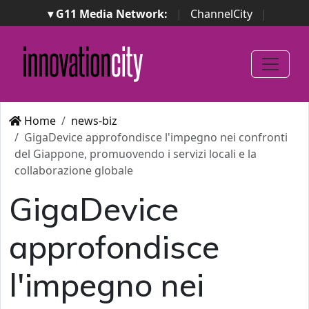
▾ G11 Media Network:
|
ChannelCity
|
ImpresaCity
|
SecurityOpenLab
|
Italian Channel
Awards
|
Italian Project Awards
|
Italian Security
Awards
|
...
Home
news-biz
GigaDevice approfondisce l'impegno nei confronti
del Giappone, promuovendo i servizi locali e la
collaborazione globale
GigaDevice
approfondisce
l'impegno nei