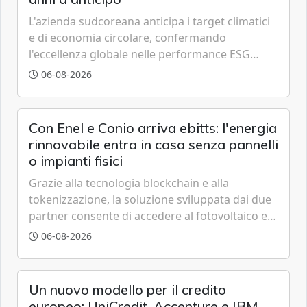
L'azienda sudcoreana anticipa i target climatici
e di economia circolare, confermando
l'eccellenza globale nelle performance ESG
grazie a innovazione, accessibilità e governance
06-08-2026
trasparente.
Con Enel e Conio arriva ebitts: l'energia
rinnovabile entra in casa senza pannelli
o impianti fisici
Grazie alla tecnologia blockchain e alla
tokenizzazione, la soluzione sviluppata dai due
partner consente di accedere al fotovoltaico e
all'eolico ottenendo risparmi diretti in bolletta,
06-08-2026
offrendo un'alternativa ideale soprattutto per
chi vive in appartamento nei centri urbani.
Un nuovo modello per il credito
europeo: UniCredit, Accenture e IBM