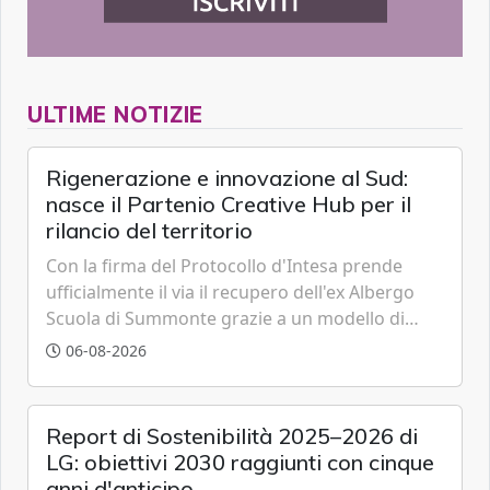
ULTIME NOTIZIE
Rigenerazione e innovazione al Sud:
nasce il Partenio Creative Hub per il
rilancio del territorio
Con la firma del Protocollo d'Intesa prende
ufficialmente il via il recupero dell'ex Albergo
Scuola di Summonte grazie a un modello di
partenariato pubblico-privato e a una rete di
06-08-2026
partner strategici d'eccellenza.
Report di Sostenibilità 2025–2026 di
LG: obiettivi 2030 raggiunti con cinque
anni d'anticipo