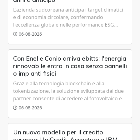
L'azienda sudcoreana anticipa i target climatici
e di economia circolare, confermando
l'eccellenza globale nelle performance ESG
grazie a innovazione, accessibilità e governance
06-08-2026
trasparente.
Con Enel e Conio arriva ebitts: l'energia
rinnovabile entra in casa senza pannelli
o impianti fisici
Grazie alla tecnologia blockchain e alla
tokenizzazione, la soluzione sviluppata dai due
partner consente di accedere al fotovoltaico e
all'eolico ottenendo risparmi diretti in bolletta,
06-08-2026
offrendo un'alternativa ideale soprattutto per
chi vive in appartamento nei centri urbani.
Un nuovo modello per il credito
europeo: UniCredit, Accenture e IBM