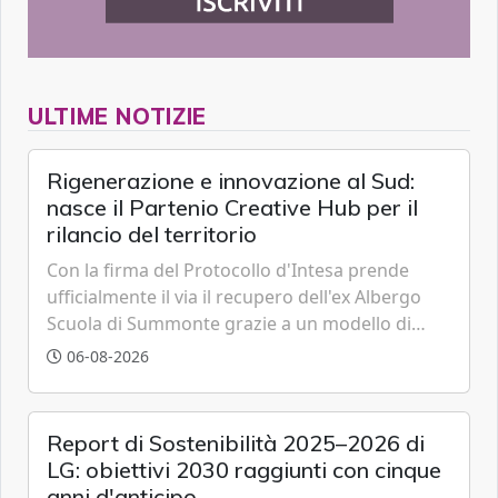
ULTIME NOTIZIE
Rigenerazione e innovazione al Sud:
nasce il Partenio Creative Hub per il
rilancio del territorio
Con la firma del Protocollo d'Intesa prende
ufficialmente il via il recupero dell'ex Albergo
Scuola di Summonte grazie a un modello di
partenariato pubblico-privato e a una rete di
06-08-2026
partner strategici d'eccellenza.
Report di Sostenibilità 2025–2026 di
LG: obiettivi 2030 raggiunti con cinque
anni d'anticipo