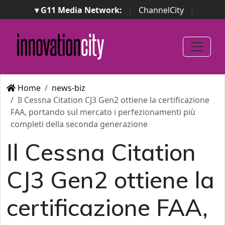
▾ G11 Media Network:
|
ChannelCity
|
ImpresaCity
|
SecurityOpenLab
|
Italian Channel
Awards
|
Italian Project Awards
|
Italian Security
Awards
|
...
Home
news-biz
Il Cessna Citation CJ3 Gen2 ottiene la certificazione
FAA, portando sul mercato i perfezionamenti più
completi della seconda generazione
Il Cessna Citation
CJ3 Gen2 ottiene la
certificazione FAA,