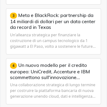
passare da una difesa reattiva a una strategia di
gestione continua del rischio.
Meta e BlackRock: partnership da
3
14 miliardi di dollari per un data center
da record in Texas
Un'alleanza strategica per finanziare la
costruzione di un campus tecnologico da 1
gigawatt a El Paso, volto a sostenere le future
ambizioni di superintelligenza e intelligenza
artificiale dell'azienda di Mark Zuckerberg.
Un nuovo modello per il credito
4
europeo: UniCredit, Accenture e IBM
scommettono sull'innovazione
tecnologica
Una collaborazione strategica di lungo termine
per costruire la piattaforma bancaria di nuova
generazione unendo cloud, dati e intelligenza
artificiale.