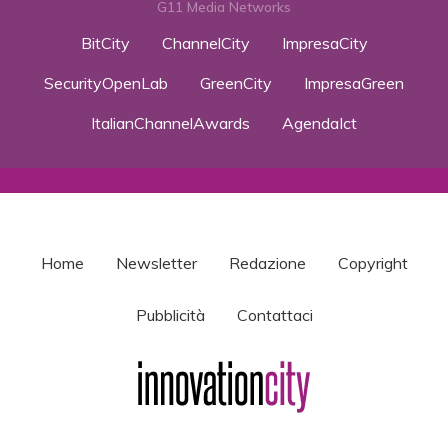
G11 Media Networks
BitCity
ChannelCity
ImpresaCity
SecurityOpenLab
GreenCity
ImpresaGreen
ItalianChannelAwards
AgendaIct
Home
Newsletter
Redazione
Copyright
Pubblicità
Contattaci