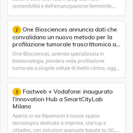
sostenibilità e dell'emancipazione femminile,
oggi ha presentato il suo Rapporto sulla
sostenibilità 2026, una panora...
One Biosciences annuncia dati che
2
convalidano un nuovo metodo per la
profilazione tumorale trascrittomica a
singole cellule da campioni istologici
One Biosciences, azienda specializzata in
biotecnologia, pioniera nella profilazione
tumorale a singole cellule di livello clinico, oggi
ha annunciato dati indicanti che i profili di
espressione dell'...
Fastweb + Vodafone: inaugurato
3
l’Innovation Hub a SmartCityLab
Milano
Aperto in via Ripamonti il nuovo spazio
tecnologico dedicato a imprese, startup e
cittadini, con soluzioni avanzate basate su 5G,