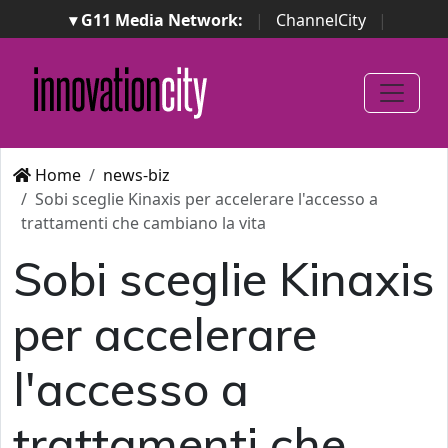
▾ G11 Media Network:
|
ChannelCity
|
ImpresaCity
|
SecurityOpenLab
|
Italian Channel
Awards
|
Italian Project Awards
|
Italian Security
Awards
|
...
Home
news-biz
Sobi sceglie Kinaxis per accelerare l'accesso a
trattamenti che cambiano la vita
Sobi sceglie Kinaxis
per accelerare
l'accesso a
trattamenti che