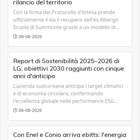
rilancio del territorio
Con la firma del Protocollo d'Intesa prende
ufficialmente il via il recupero dell'ex Albergo
Scuola di Summonte grazie a un modello di
partenariato pubblico-privato e a una rete di
06-08-2026
partner strategici d'eccellenza.
Report di Sostenibilità 2025–2026 di
LG: obiettivi 2030 raggiunti con cinque
anni d'anticipo
L'azienda sudcoreana anticipa i target climatici
e di economia circolare, confermando
l'eccellenza globale nelle performance ESG
grazie a innovazione, accessibilità e governance
06-08-2026
trasparente.
Con Enel e Conio arriva ebitts: l'energia