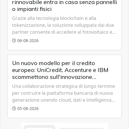
rinnovabile entra in casa senza pannelli
o impianti fisici
Grazie alla tecnologia blockchain e alla
tokenizzazione, la soluzione sviluppata dai due
partner consente di accedere al fotovoltaico e
all'eolico ottenendo risparmi diretti in bolletta,
06-08-2026
offrendo un'alternativa ideale soprattutto per
chi vive in appartamento nei centri urbani.
Un nuovo modello per il credito
europeo: UniCredit, Accenture e IBM
scommettono sull'innovazione
tecnologica
Una collaborazione strategica di lungo termine
per costruire la piattaforma bancaria di nuova
generazione unendo cloud, dati e intelligenza
artificiale.
05-08-2026