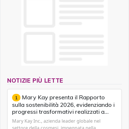
NOTIZIE PIÙ LETTE
Mary Kay presenta il Rapporto
1
sulla sostenibilità 2026, evidenziando i
progressi trasformativi realizzati a
livello globale nelle sfere sociale,
Mary Kay Inc., azienda leader globale nel
economica e ambientale
settore della cosmesi, impegnata nella