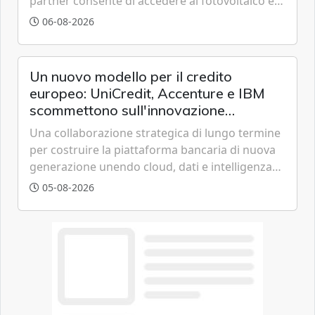
partner consente di accedere al fotovoltaico e
all'eolico ottenendo risparmi diretti in bolletta,
06-08-2026
offrendo un'alternativa ideale soprattutto per
chi vive in appartamento nei centri urbani.
Un nuovo modello per il credito
europeo: UniCredit, Accenture e IBM
scommettono sull'innovazione
tecnologica
Una collaborazione strategica di lungo termine
per costruire la piattaforma bancaria di nuova
generazione unendo cloud, dati e intelligenza
artificiale.
05-08-2026