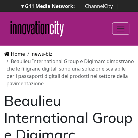
▾ G11 Media Network:
|
ChannelCity
|
ImpresaCity
|
SecurityOpenLab
|
Italian Channel
Awards
|
Italian Project Awards
|
Italian Security
Awards
|
...
Home
news-biz
Beaulieu International Group e Digimarc dimostrano
che le filigrane digitali sono una soluzione scalabile
per i passaporti digitali dei prodotti nel settore della
pavimentazione
Beaulieu
International Group
e Digimarc