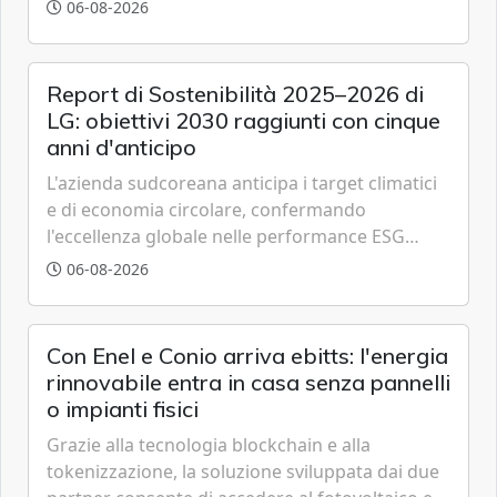
partenariato pubblico-privato e a una rete di
06-08-2026
partner strategici d'eccellenza.
Report di Sostenibilità 2025–2026 di
LG: obiettivi 2030 raggiunti con cinque
anni d'anticipo
L'azienda sudcoreana anticipa i target climatici
e di economia circolare, confermando
l'eccellenza globale nelle performance ESG
grazie a innovazione, accessibilità e governance
06-08-2026
trasparente.
Con Enel e Conio arriva ebitts: l'energia
rinnovabile entra in casa senza pannelli
o impianti fisici
Grazie alla tecnologia blockchain e alla
tokenizzazione, la soluzione sviluppata dai due