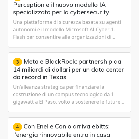
Perception e il nuovo modello IA
specializzato per la cybersecurity
Una piattaforma di sicurezza basata su agenti
autonomi e il modello Microsoft AI-Cyber-1-
Flash per consentire alle organizzazioni di
passare da una difesa reattiva a una strategia di
gestione continua del rischio.
Meta e BlackRock: partnership da
3
14 miliardi di dollari per un data center
da record in Texas
Un'alleanza strategica per finanziare la
costruzione di un campus tecnologico da 1
gigawatt a El Paso, volto a sostenere le future
ambizioni di superintelligenza e intelligenza
artificiale dell'azienda di Mark Zuckerberg.
Con Enel e Conio arriva ebitts:
4
l'energia rinnovabile entra in casa