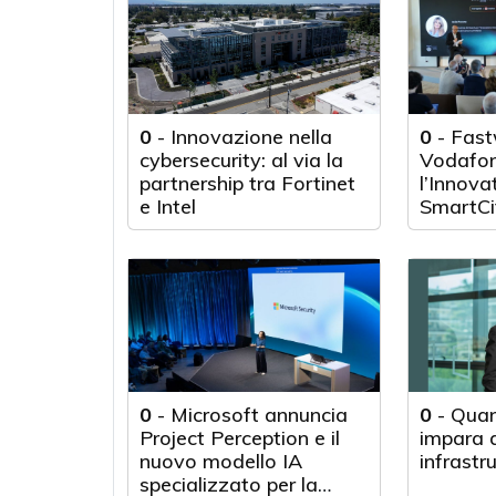
0
-
Innovazione nella
0
-
Fast
cybersecurity: al via la
Vodafon
partnership tra Fortinet
l’Innova
e Intel
SmartCi
0
-
Microsoft annuncia
0
-
Quan
Project Perception e il
impara d
nuovo modello IA
infrastr
specializzato per la