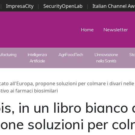
|
ImpresaCity
|
SecurityOpenLab
|
Italian Channel A
Security Awards
|
...
Home
Newsletter
facturing
Intelligenza
AgriFoodTech
L'innovazione
St
Artificiale
nella Sanità
ato all'Europa, propone soluzioni per colmare i divari nelle
ivo ai farmaci biosimilari
, in un libro bianco
one soluzioni per col