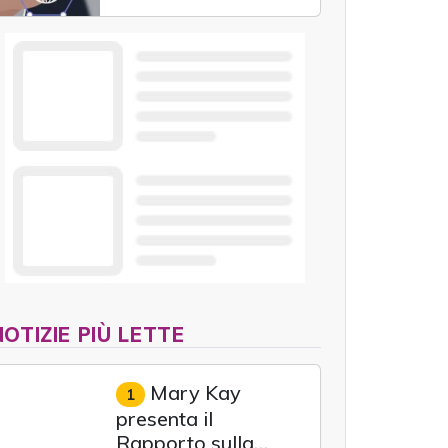
nuova generazione
unendo cloud, dati e
intelligenza artificiale.
NOTIZIE PIÙ LETTE
Mary Kay
1
presenta il
Rapporto sulla