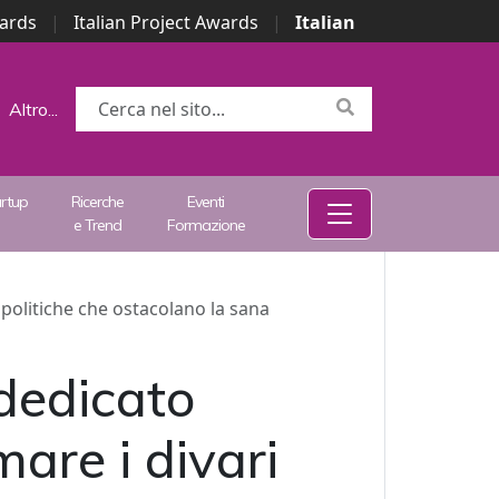
wards
|
Italian Project Awards
|
Italian
Altro...
artup
Ricerche
Eventi
e Trend
Formazione
 politiche che ostacolano la sana
 dedicato
mare i divari