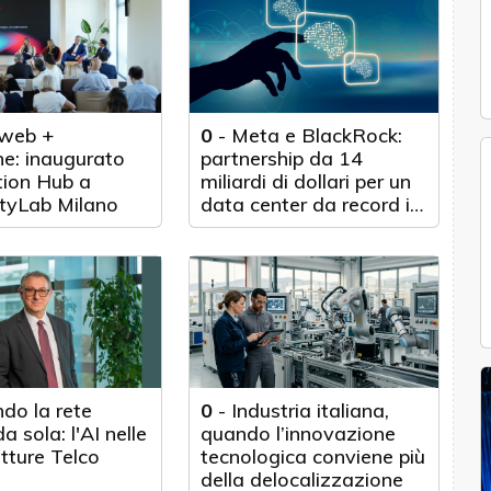
web +
0
-
Meta e BlackRock:
e: inaugurato
partnership da 14
tion Hub a
miliardi di dollari per un
tyLab Milano
data center da record in
Texas
do la rete
0
-
Industria italiana,
a sola: l'AI nelle
quando l’innovazione
utture Telco
tecnologica conviene più
della delocalizzazione