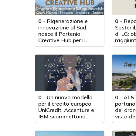
0
-
Rigenerazione e
0
-
Repo
innovazione al Sud:
Sosteni
nasce il Partenio
di LG: o
Creative Hub per il
raggiunt
rilancio del territorio
anni d'a
0
-
Un nuovo modello
0
-
AT&T
per il credito europeo:
portano 
UniCredit, Accenture e
dei droni
IBM scommettono
vista de
sull'innovazione
tecnologica