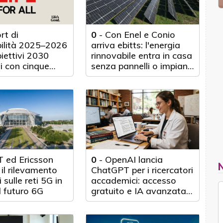
rt di
0
-
Con Enel e Conio
bilità 2025–2026
arriva ebitts: l'energia
biettivi 2030
rinnovabile entra in casa
i con cinque
senza pannelli o impianti
nticipo
fisici
 ed Ericsson
0
-
OpenAI lancia
il rilevamento
ChatGPT per i ricercatori
 sulle reti 5G in
accademici: accesso
l futuro 6G
gratuito e IA avanzata
per 100.000 scienziati