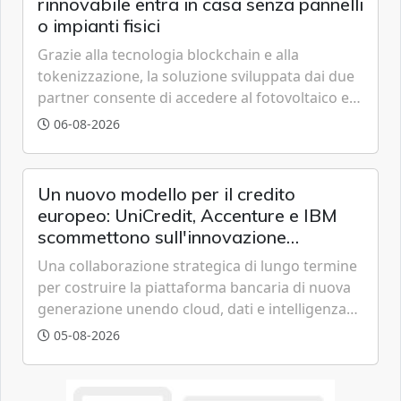
rinnovabile entra in casa senza pannelli
o impianti fisici
Grazie alla tecnologia blockchain e alla
tokenizzazione, la soluzione sviluppata dai due
partner consente di accedere al fotovoltaico e
all'eolico ottenendo risparmi diretti in bolletta,
06-08-2026
offrendo un'alternativa ideale soprattutto per
chi vive in appartamento nei centri urbani.
Un nuovo modello per il credito
europeo: UniCredit, Accenture e IBM
scommettono sull'innovazione
tecnologica
Una collaborazione strategica di lungo termine
per costruire la piattaforma bancaria di nuova
generazione unendo cloud, dati e intelligenza
artificiale.
05-08-2026