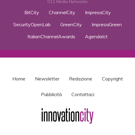
G11 Media Networks
BitCity
ChannelCity
ImpresaCity
SecurityOpenLab
GreenCity
ImpresaGreen
ItalianChannelAwards
AgendaIct
Home
Newsletter
Redazione
Copyright
Pubblicità
Contattaci