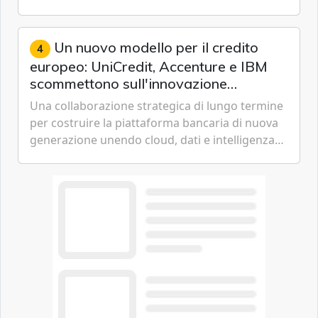
ambizioni di superintelligenza e intelligenza
artificiale dell'azienda di Mark Zuckerberg.
Un nuovo modello per il credito
4
europeo: UniCredit, Accenture e IBM
scommettono sull'innovazione
tecnologica
Una collaborazione strategica di lungo termine
per costruire la piattaforma bancaria di nuova
generazione unendo cloud, dati e intelligenza
artificiale.