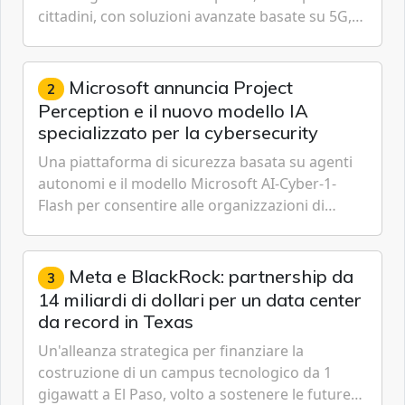
cittadini, con soluzioni avanzate basate su 5G,
IoT, Cloud, Intelligenza Artificiale e
Cybersecurity.
Microsoft annuncia Project
2
Perception e il nuovo modello IA
specializzato per la cybersecurity
Una piattaforma di sicurezza basata su agenti
autonomi e il modello Microsoft AI-Cyber-1-
Flash per consentire alle organizzazioni di
passare da una difesa reattiva a una strategia di
gestione continua del rischio.
Meta e BlackRock: partnership da
3
14 miliardi di dollari per un data center
da record in Texas
Un'alleanza strategica per finanziare la
costruzione di un campus tecnologico da 1
gigawatt a El Paso, volto a sostenere le future