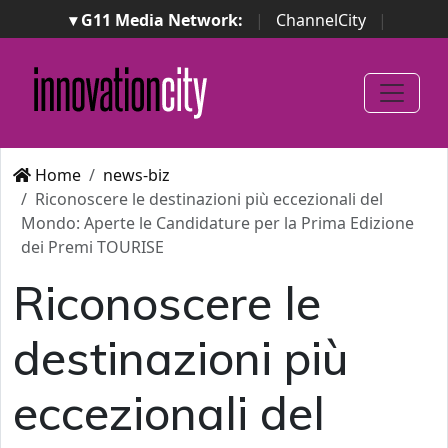
▾ G11 Media Network:
|
ChannelCity
|
ImpresaCity
|
SecurityOpenLab
|
Italian Channel
Awards
|
Italian Project Awards
|
Italian Security
Awards
|
...
Home
news-biz
Riconoscere le destinazioni più eccezionali del
Mondo: Aperte le Candidature per la Prima Edizione
dei Premi TOURISE
Riconoscere le
destinazioni più
eccezionali del