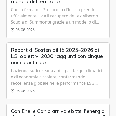
rilancio del territorio
Con la firma del Protocollo d'Intesa prende
ufficialmente il via il recupero dell'ex Albergo
Scuola di Summonte grazie a un modello di
partenariato pubblico-privato e a una rete di
06-08-2026
partner strategici d'eccellenza.
Report di Sostenibilità 2025–2026 di
LG: obiettivi 2030 raggiunti con cinque
anni d'anticipo
L'azienda sudcoreana anticipa i target climatici
e di economia circolare, confermando
l'eccellenza globale nelle performance ESG
grazie a innovazione, accessibilità e governance
06-08-2026
trasparente.
Con Enel e Conio arriva ebitts: l'energia