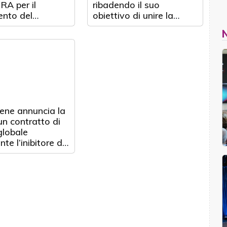
A per il
ribadendo il suo
ento del
obiettivo di unire la
a a cellule
comunità globale contro
e dell'esofago
il cancro
more della
e gastrica o
sofagea
ene annuncia la
 un contratto di
globale
te l’inibitore del