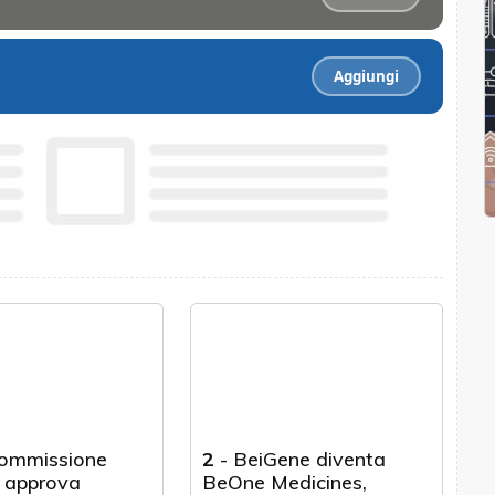
Aggiungi
ommissione
2
-
BeiGene diventa
 approva
BeOne Medicines,