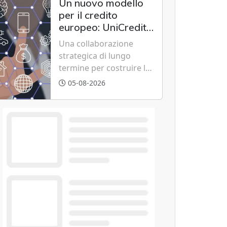
Un nuovo modello
risparmi diretti in
per il credito
bolletta, offrendo
europeo: UniCredit,
un'alternativa ideale
Accenture e IBM
Una collaborazione
soprattutto per chi vive
scommettono
strategica di lungo
in appartamento nei
sull'innovazione
termine per costruire la
centri urbani.
tecnologica
piattaforma bancaria di
05-08-2026
nuova generazione
unendo cloud, dati e
intelligenza artificiale.