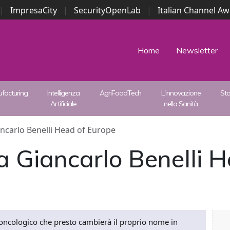
|
ImpresaCity
|
SecurityOpenLab
|
Italian Channel A
Security Awards
|
...
Home
Newsletter
facturing
Intelligenza
AgriFoodTech
L'innovazione
St
Artificiale
nella Sanità
carlo Benelli Head of Europe
 Giancarlo Benelli H
 oncologico che presto cambierà il proprio nome in