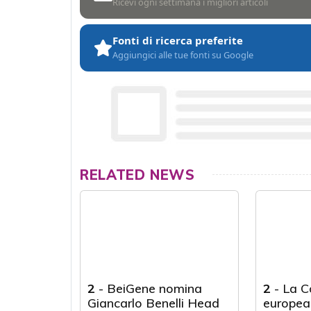
Ricevi ogni settimana i migliori articoli
Fonti di ricerca preferite
Aggiungici alle tue fonti su Google
RELATED NEWS
2
-
BeiGene nomina
2
-
La C
Giancarlo Benelli Head
europea