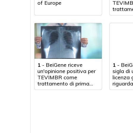
of Europe
TEVIMBR
trattam
carcinom
squamos
e del tu
giunzion
gastroe
1
-
BeiGene riceve
1
-
BeiG
un'opinione positiva per
sigla di
TEVIMBR come
licenza 
trattamento di prima
riguardan
linea per il tumore
MAT2A
polmonare a piccole
cellule in stadio esteso