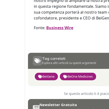
nostro impegno di ampliare la nostra pre
in questa regione fondamentale. Siamo im
sua competenza porterà al nostro team e a
cofondatore, presidente e CEO di BeiGen
Fonte:
Business Wire
Tag correlati
Esplora altri articoli su questi argomenti
BeiGene
BeOne Medicines
Se questo articolo ti è pia
Newsletter Gratuita