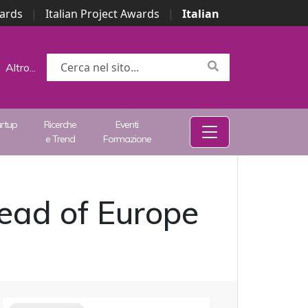
wards
|
Italian Project Awards
|
Italian
Altro...
artup
Ricerche
Eventi
e Trend
Formazione
ead of Europe