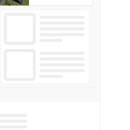
soluzione sviluppata dai
due partner consente di
accedere al fotovoltaico
e all'eolico ottenendo
risparmi diretti in
bolletta, offrendo
un'alternativa ideale
soprattutto per chi vive
in appartamento nei
centri urbani.