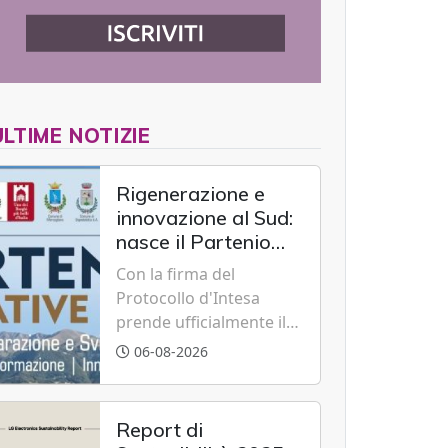
ULTIME NOTIZIE
Rigenerazione e
innovazione al Sud:
nasce il Partenio
Creative Hub per il
Con la firma del
rilancio del
Protocollo d'Intesa
territorio
prende ufficialmente il
via il recupero dell'ex
06-08-2026
Albergo Scuola di
Summonte grazie a un
modello di partenariato
Report di
pubblico-privato e a una